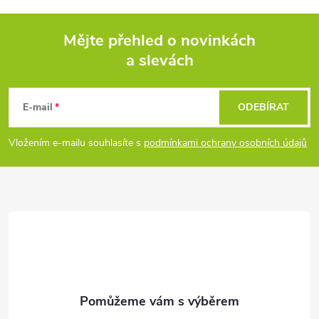
Mějte přehled o novinkách
a slevách
Z
á
E-mail
ODEBÍRAT
p
Vložením e-mailu souhlasíte s
podmínkami ochrany osobních údajů
a
t
í