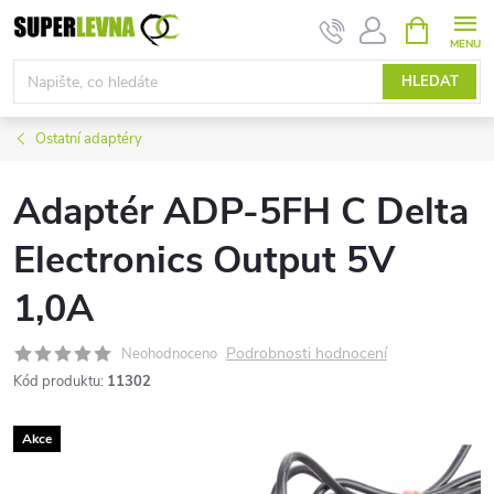
Přejít
NÁKUPNÍ
KOŠÍK
na
obsah
HLEDAT
Ostatní adaptéry
Adaptér ADP-5FH C Delta
Electronics Output 5V
1,0A
Podrobnosti hodnocení
Neohodnoceno
Kód produktu:
11302
Akce