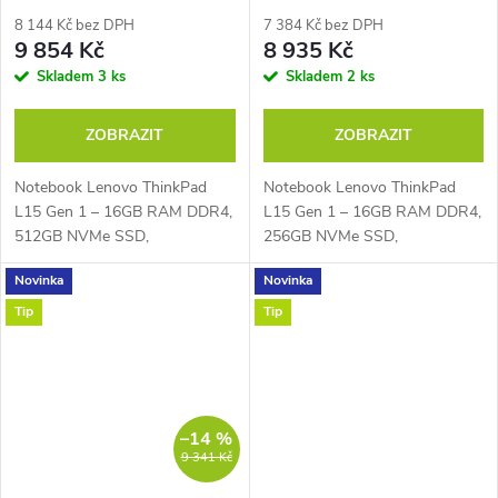
RAM 512GB NVMe
RAM 256GB NVMe
8 144 Kč bez DPH
7 384 Kč bez DPH
9 854 Kč
8 935 Kč
Skladem
3 ks
Skladem
2 ks
ZOBRAZIT
ZOBRAZIT
Notebook Lenovo ThinkPad
Notebook Lenovo ThinkPad
L15 Gen 1 – 16GB RAM DDR4,
L15 Gen 1 – 16GB RAM DDR4,
512GB NVMe SSD,
256GB NVMe SSD,
šestijádrový AMD Ryzen™ 5
šestijádrový AMD Ryzen™ 5
Novinka
Novinka
PRO 4650U 2,1 GHz až 4,0
PRO 4650U 2,1 GHz až 4,0
GHz, PassMark – 11998, 15,6"
GHz, PassMark – 11998, 15,6"
Tip
Tip
Full HD IPS displej 1920 ×...
Full HD IPS displej 1920 ×...
–14 %
9 341 Kč