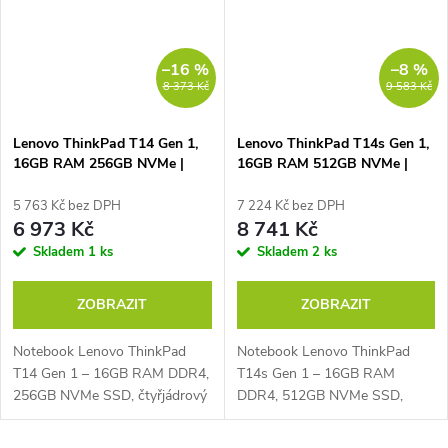
–16 %
–8 %
8 373 Kč
9 583 Kč
Lenovo ThinkPad T14 Gen 1,
Lenovo ThinkPad T14s Gen 1,
16GB RAM 256GB NVMe |
16GB RAM 512GB NVMe |
Podsvícená klávesnice
Podsvícená klávesnice
5 763 Kč bez DPH
7 224 Kč bez DPH
6 973 Kč
8 741 Kč
Skladem
1 ks
Skladem
2 ks
ZOBRAZIT
ZOBRAZIT
Notebook Lenovo ThinkPad
Notebook Lenovo ThinkPad
T14 Gen 1 – 16GB RAM DDR4,
T14s Gen 1 – 16GB RAM
256GB NVMe SSD, čtyřjádrový
DDR4, 512GB NVMe SSD,
Intel® Core™ i5-10210U 1,6
čtyřjádrový Intel® Core™ i5-
GHz až 4,2 GHz, PassMark –
10310U 1,7 GHz (Turbo 4,4