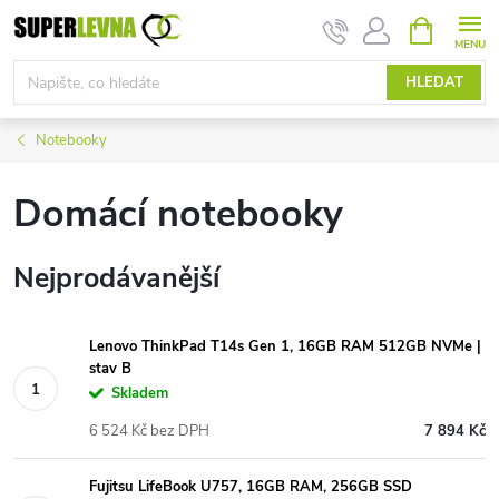
Přejít
NÁKUPNÍ
KOŠÍK
na
obsah
HLEDAT
Notebooky
Domácí notebooky
Nejprodávanější
Lenovo ThinkPad T14s Gen 1, 16GB RAM 512GB NVMe |
stav B
Skladem
6 524 Kč bez DPH
7 894 Kč
Fujitsu LifeBook U757, 16GB RAM, 256GB SSD