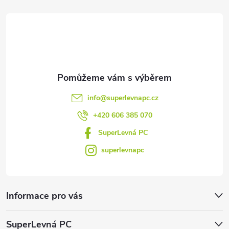
t
í
info
@
superlevnapc.cz
+420 606 385 070
SuperLevná PC
superlevnapc
Informace pro vás
SuperLevná PC