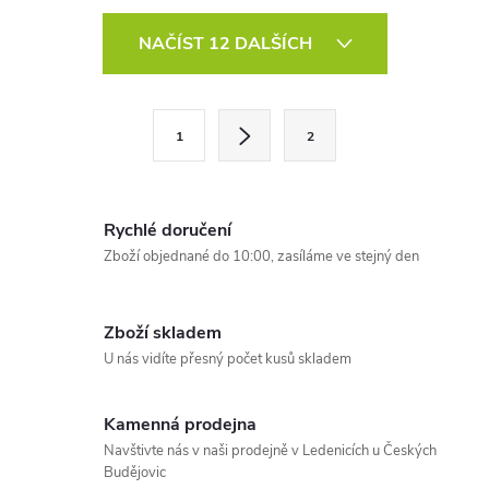
6055, 14" Full HD IPS displej
GHz), PassMark – 5914, 14"
O
1920 × 1080...
Full HD IPS (1920 × 1080...
NAČÍST 12 DALŠÍCH
v
l
S
1
2
t
á
r
d
á
Rychlé doručení
a
n
Zboží objednané do 10:00, zasíláme ve stejný den
k
c
o
í
v
Zboží skladem
U nás vidíte přesný počet kusů skladem
á
p
n
r
í
Kamenná prodejna
Navštivte nás v naši prodejně v Ledenicích u Českých
v
Budějovic