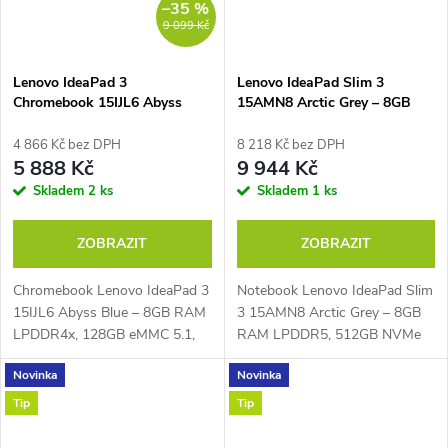
–35 %
9 099 Kč
Lenovo IdeaPad 3
Lenovo IdeaPad Slim 3
Chromebook 15IJL6 Abyss
15AMN8 Arctic Grey – 8GB
Blue
RAM, 512GB NVMe
4 866 Kč bez DPH
8 218 Kč bez DPH
5 888 Kč
9 944 Kč
Skladem
2 ks
Skladem
1 ks
ZOBRAZIT
ZOBRAZIT
Chromebook Lenovo IdeaPad 3
Notebook Lenovo IdeaPad Slim
15IJL6 Abyss Blue – 8GB RAM
3 15AMN8 Arctic Grey – 8GB
LPDDR4x, 128GB eMMC 5.1,
RAM LPDDR5, 512GB NVMe
dvoujádrový Intel® Celeron®
SSD, čtyřjádrový AMD Ryzen™
Novinka
Novinka
N4500 1,1 GHz až 2,8 GHz,
5 7520U 2,8 GHz až 4,3 GHz,
PassMark – 1775, 15,6" Full
PassMark – 8946, 15,6" Full
Tip
Tip
HD IPS displej...
HD IPS displej...