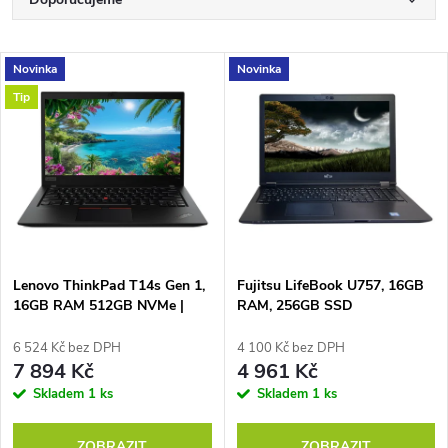
Ř
a
Nejlevnější
V
Novinka
Novinka
Nejdražší
z
Tip
ý
Nejprodávanější
e
p
Abecedně
n
i
í
s
p
Lenovo ThinkPad T14s Gen 1,
Fujitsu LifeBook U757, 16GB
16GB RAM 512GB NVMe |
RAM, 256GB SSD
p
stav B
r
6 524 Kč bez DPH
4 100 Kč bez DPH
r
7 894 Kč
4 961 Kč
o
Skladem
1 ks
Skladem
1 ks
o
ZOBRAZIT
ZOBRAZIT