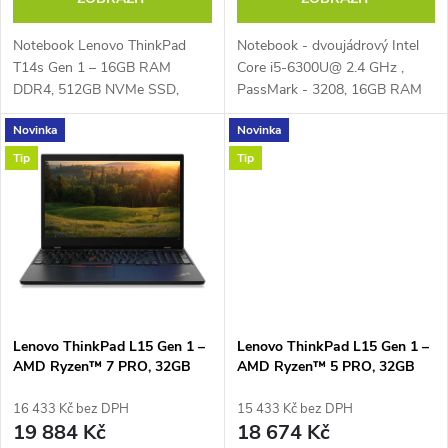
d
d
u
Notebook Lenovo ThinkPad
Notebook - dvoujádrový Intel
u
T14s Gen 1 – 16GB RAM
Core i5-6300U@ 2.4 GHz ,
k
DDR4, 512GB NVMe SSD,
PassMark - 3208, 16GB RAM
k
čtyřjádrový Intel® Core™ i5-
DDR4, 256GB SSD, Windows
Novinka
Novinka
10310U 1,7 GHz (Turbo 4,4
10 Prof CZ, 15,6" LED
t
GHz), PassMark – 5914, 14"
1366*768, LAN, VGA, HDMI,
Tip
Tip
t
Full HD IPS (1920 × 1080...
DisplayPort, USB-C, USB...
ů
ů
Lenovo ThinkPad L15 Gen 1 –
Lenovo ThinkPad L15 Gen 1 –
AMD Ryzen™ 7 PRO, 32GB
AMD Ryzen™ 5 PRO, 32GB
RAM 1TB NVMe
RAM 1TB NVMe
16 433 Kč bez DPH
15 433 Kč bez DPH
19 884 Kč
18 674 Kč