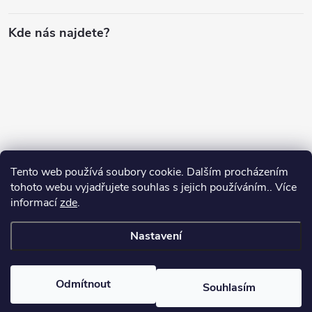
Kde nás najdete?
Tento web používá soubory cookie. Dalším procházením
tohoto webu vyjadřujete souhlas s jejich používáním.. Více
informací
zde
.
Nastavení
Copyright 2026
SuperLevnaPC
. Všechna práva vyhrazena.
Odmítnout
Souhlasím
Vytvořil Shoptet