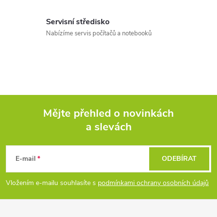
k
Servisní středisko
y
Nabízíme servis počítačů a notebooků
v
ý
p
i
Mějte přehled o novinkách
s
a slevách
Z
u
á
E-mail
ODEBÍRAT
p
Vložením e-mailu souhlasíte s
podmínkami ochrany osobních údajů
a