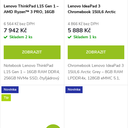
Lenovo ThinkPad L15 Gen 1 –
Lenovo IdeaPad 3
AMD Ryzen™ 3 PRO, 16GB
Chromebook 15IJL6 Arctic
RAM 256GB NVMe
Grey
6 564 Kč bez DPH
4 866 Kč bez DPH
7 942 Kč
5 888 Kč
Skladem
2 ks
Skladem
1 ks
ZOBRAZIT
ZOBRAZIT
Notebook Lenovo ThinkPad
Chromebook Lenovo IdeaPad 3
L15 Gen 1 – 16GB RAM DDR4,
15IJL6 Arctic Grey – 8GB RAM
256GB NVMe SSD, čtyřjádrový
LPDDR4x, 128GB eMMC 5.1,
AMD Ryzen™ 3 PRO 4450U
dvoujádrový Intel® Celeron®
Novinka
Novinka
2,5 GHz až 3,7 GHz, PassMark
N4500 1,1 GHz až 2,8 GHz,
– 9335, 15,6" Full HD IPS
PassMark – 1775, 15,6" Full
Tip
displej 1920 × 1080...
HD IPS...