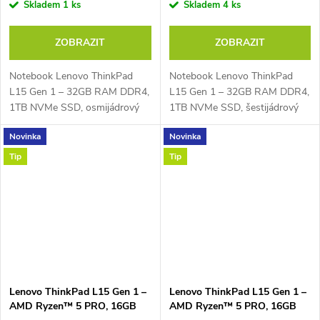
Skladem
1 ks
Skladem
4 ks
ZOBRAZIT
ZOBRAZIT
Notebook Lenovo ThinkPad
Notebook Lenovo ThinkPad
L15 Gen 1 – 32GB RAM DDR4,
L15 Gen 1 – 32GB RAM DDR4,
1TB NVMe SSD, osmijádrový
1TB NVMe SSD, šestijádrový
AMD Ryzen™ 7 PRO 4750U
AMD Ryzen™ 5 PRO 4650U
Novinka
Novinka
1,7 GHz až 4,1 GHz, PassMark
2,1 GHz až 4,0 GHz, PassMark
– 14626, 15,6" Full HD IPS
– 11998, 15,6" Full HD IPS
Tip
Tip
displej 1920 × 1080...
displej 1920 × 1080...
Lenovo ThinkPad L15 Gen 1 –
Lenovo ThinkPad L15 Gen 1 –
AMD Ryzen™ 5 PRO, 16GB
AMD Ryzen™ 5 PRO, 16GB