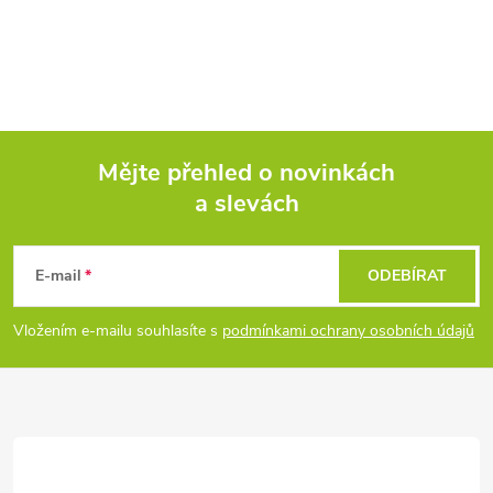
v
ý
p
i
Mějte přehled o novinkách
s
a slevách
Z
u
á
E-mail
ODEBÍRAT
p
Vložením e-mailu souhlasíte s
podmínkami ochrany osobních údajů
a
t