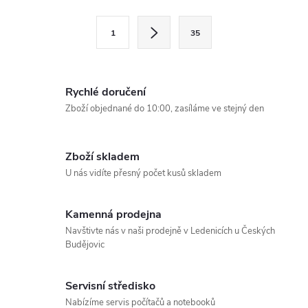
l
S
1
35
t
á
r
d
á
Rychlé doručení
a
n
Zboží objednané do 10:00, zasíláme ve stejný den
k
c
o
í
v
Zboží skladem
U nás vidíte přesný počet kusů skladem
á
p
n
r
í
Kamenná prodejna
Navštivte nás v naši prodejně v Ledenicích u Českých
v
Budějovic
k
Servisní středisko
y
Nabízíme servis počítačů a notebooků