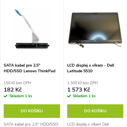
V
Nejdražší
z
ý
Nejprodávanější
e
p
Abecedně
n
i
í
s
p
SATA kabel pro 2,5"
LCD displej s víkem - Dell
HDD/SSD Lenovo ThinkPad
Latitude 5510
p
E14
r
150 Kč bez DPH
1 300 Kč bez DPH
r
182 Kč
1 573 Kč
o
Skladem
1 ks
Skladem
1 ks
o
d
DO KOŠÍKU
DO KOŠÍKU
d
u
SATA kabel pro 2,5" HDD/SSD
LCD displej s víkem Dell