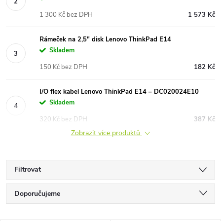
1 300 Kč bez DPH
1 573 Kč
Rámeček na 2,5" disk Lenovo ThinkPad E14
Skladem
150 Kč bez DPH
182 Kč
I/O flex kabel Lenovo ThinkPad E14 – DC020024E10
Skladem
320 Kč bez DPH
387 Kč
Zobrazit více produktů
Filtrovat
Ř
Doporučujeme
a
Nejlevnější