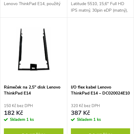
u
Lenovo ThinkPad E14, použitý
Latitude 5510, 15,6" Full HD
k
IPS matný, 30pin eDP (matný),
k
Stav: Použité zboží
t
t
ů
ů
Rámeček na 2,5" disk Lenovo
I/O flex kabel Lenovo
ThinkPad E14
ThinkPad E14 – DC020024E10
150 Kč bez DPH
320 Kč bez DPH
182 Kč
387 Kč
Skladem
1 ks
Skladem
1 ks