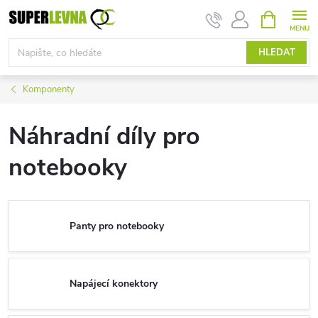
Přejít
NÁKUPNÍ
KOŠÍK
na
obsah
HLEDAT
Komponenty
Náhradní díly pro
notebooky
Panty pro notebooky
Napájecí konektory