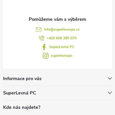
í
info
@
superlevnapc.cz
+420 606 385 070
SuperLevná PC
superlevnapc
Informace pro vás
SuperLevná PC
Kde nás najdete?