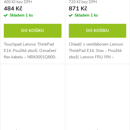
400 Kč bez DPH
720 Kč bez DPH
484 Kč
871 Kč
Skladem
1 ks
Skladem
1 ks
DO KOŠÍKU
DO KOŠÍKU
Touchpad Lenovo ThinkPad
Chladič s ventilátorem Lenovo
E14, Použité zboží, Označení
ThinkPad E14, Stav - Použité
flex kabelu – NBX0001Q800-
zboží, Lenovo FRU P/N –
0A
5H40S72907