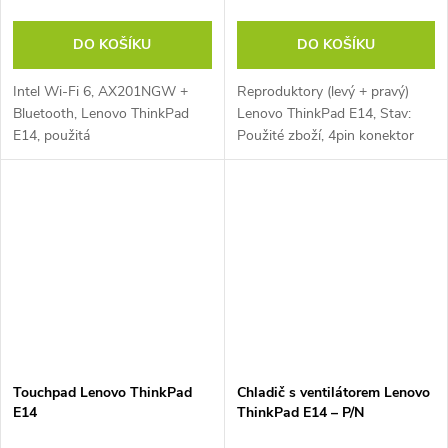
DO KOŠÍKU
DO KOŠÍKU
Intel Wi-Fi 6, AX201NGW +
Reproduktory (levý + pravý)
Bluetooth, Lenovo ThinkPad
Lenovo ThinkPad E14, Stav:
E14, použitá
Použité zboží, 4pin konektor
Touchpad Lenovo ThinkPad
Chladič s ventilátorem Lenovo
E14
ThinkPad E14 – P/N
6H40872907