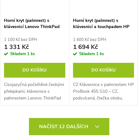
Horní kryt (palmrest) s
Horní kryt (palmrest) s
klávesnicí Lenovo ThinkPad
klávesnicí a touchpadem HP
E14
ProBook 455 G10
1 100 Kč bez DPH
1 400 Kč bez DPH
1 331 Kč
1 694 Kč
Skladem
1 ks
Skladem
1 ks
DO KOŠÍKU
DO KOŠÍKU
Cizojazyčná počeštěné českými
CZ Klávesnice s palmrestem HP
přelepkami, klávesnice s
ProBook 455 G10 – CZ,
palmrestem Lenovo ThinkPad
podsvícená, čtečka otisku,
E14, použitá, Lenovo Part No. –
N39018-FL1, použitá
SN20U63513
O
NAČÍST 12 DALŠÍCH
v