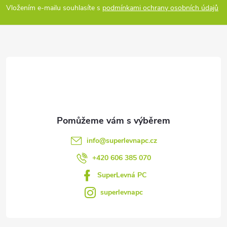
p
Vložením e-mailu souhlasíte s
podmínkami ochrany osobních údajů
s
a
u
t
í
info
@
superlevnapc.cz
+420 606 385 070
SuperLevná PC
superlevnapc