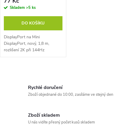
77 Kč
Skladem
>5 ks
DO KOŠÍKU
DisplayPort na Mini
DisplayPort, nový, 1,8 m,
rozlišení 2K při 144Hz
O
v
Rychlé doručení
l
Zboží objednané do 10:00, zasíláme ve stejný den
á
Zboží skladem
d
U nás vidíte přesný počet kusů skladem