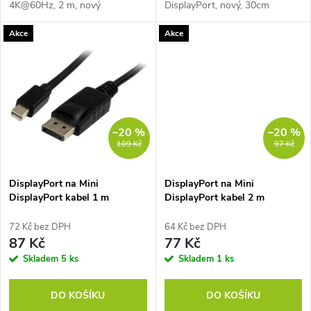
u
4K@60Hz, 2 m, nový
DisplayPort, nový, 30cm
k
Akce
Akce
k
t
t
ů
ů
–20 %
–20 %
109 Kč
97 Kč
DisplayPort na Mini
DisplayPort na Mini
DisplayPort kabel 1 m
DisplayPort kabel 2 m
72 Kč bez DPH
64 Kč bez DPH
87 Kč
77 Kč
Skladem
5 ks
Skladem
1 ks
DO KOŠÍKU
DO KOŠÍKU