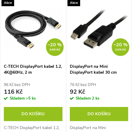
V
Akce
Akce
Nejdražší
z
ý
Nejprodávanější
e
p
Abecedně
n
i
–20 %
–20 %
145 Kč
115 Kč
í
s
p
C-TECH DisplayPort kabel 1.2,
DisplayPort na Mini
4K@60Hz, 2 m
DisplayPort kabel 30 cm
p
r
96 Kč bez DPH
76 Kč bez DPH
r
116 Kč
92 Kč
o
Skladem
>5 ks
Skladem
2 ks
o
d
DO KOŠÍKU
DO KOŠÍKU
d
u
C-TECH DisplayPort kabel 1.2,
DisplayPort na Mini