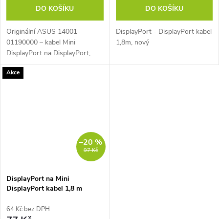
DO KOŠÍKU
DO KOŠÍKU
Originální ASUS 14001-
DisplayPort - DisplayPort kabel
01190000 – kabel Mini
1,8m, nový
DisplayPort na DisplayPort,
rozbalené – propojovací kabel
Akce
pro propojení kompatibilních
zařízení s konektory Mini
DisplayPort a...
–20 %
97 Kč
DisplayPort na Mini
DisplayPort kabel 1,8 m
64 Kč bez DPH