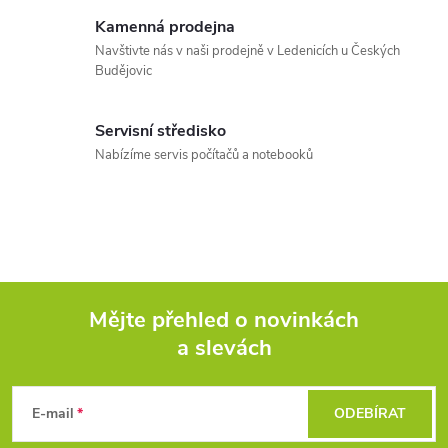
a
Kamenná prodejna
c
Navštivte nás v naši prodejně v Ledenicích u Českých
Budějovic
í
p
Servisní středisko
r
Nabízíme servis počítačů a notebooků
v
k
y
v
Mějte přehled o novinkách
a slevách
Z
ý
p
á
E-mail
ODEBÍRAT
i