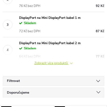
76 Kč bez DPH
92 Kč
DisplayPort na Mini DisplayPort kabel 1 m
Skladem
72 Kč bez DPH
87 Kč
DisplayPort na Mini DisplayPort kabel 2 m
Skladem
64 Kč bez DPH
77 Kč
Zobrazit více produktů
Filtrovat
Ř
Doporučujeme
a
Nejlevnější