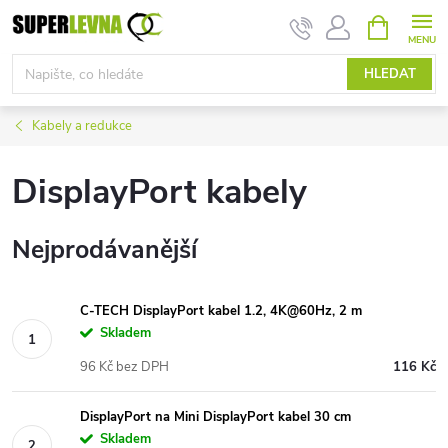
Přejít
NÁKUPNÍ
KOŠÍK
na
obsah
HLEDAT
Kabely a redukce
DisplayPort kabely
Nejprodávanější
C-TECH DisplayPort kabel 1.2, 4K@60Hz, 2 m
Skladem
96 Kč bez DPH
116 Kč
DisplayPort na Mini DisplayPort kabel 30 cm
Skladem