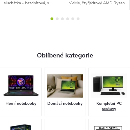
k
sluchátka - bezdrátová, s
NVMe, čtyřjádrový AMD Ryzen
mikrofonem, přes hlavu, okolo
5 PRO 2400GE 3,2GHz (Turbo
u
uší, uzavřená konstrukce,
3,8GHz), PassMark - 7767,
Bluetooth 5.3, radiofrekvenční
Windows 10 Pro, DisplayPort,
připojení, pro...
HDMI, USB 3.1,...
Oblíbené kategorie
Herní notebooky
Domácí notebooky
Kompletní PC
sestavy