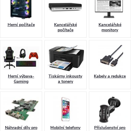
Herní počítače
Kancelářské
Kancelářské
počítače
monitory
Herní výbava-
Tiskárny inkousty
Kabely a redukce
Gaming
a tonery
Náhradní díly pro
Mobilní telefony
Příslušenství pro