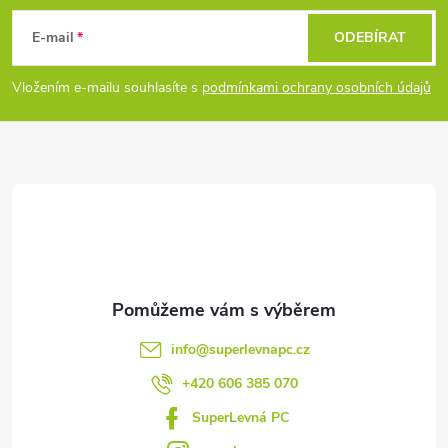
á
E-mail
ODEBÍRAT
p
Vložením e-mailu souhlasíte s
podmínkami ochrany osobních údajů
a
t
í
info
@
superlevnapc.cz
+420 606 385 070
SuperLevná PC