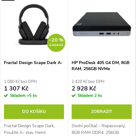
e
t
n
–20 %
í
1 634 Kč
t
Fractal Design Scape Dark A-
HP ProDesk 405 G4 DM, 8GB
RAM, 256GB NVMe
e
1 080 Kč bez DPH
2 420 Kč bez DPH
c
1 307 Kč
2 928 Kč
Skladem
>5 ks
Skladem
2 ks
h
n
DO KOŠÍKU
ZOBRAZIT
i
Fractal Design Scape Dark,
Stolní počítač - Repasovaný,
Použité A- stav, Herní
8GB RAM DDR4, 256GB