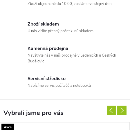
Zboží objednané do 10:00, zasíláme ve stejný den
s
t
Zboží skladem
é
U nás vidíte přesný počet kusů skladem
n
Kamenná prodejna
Navštivte nás v naši prodejně v Ledenicích u Českých
a
Budějovic
v
Servisní středisko
ý
Nabízíme servis počítačů a notebooků
p
o
Vybrali jsme pro vás
č
Akce