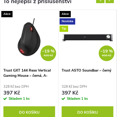
To nejlepší z příslušenství
Akce
Akce
Novinka
Tip
–19 %
–19 %
496 Kč
496 Kč
Trust GXT 144 Rexx Vertical
Trust ASTO Soundbar – černý
Gaming Mouse – černá, A-
328 Kč bez DPH
328 Kč bez DPH
397 Kč
397 Kč
Skladem
1 ks
Skladem
1 ks
DO KOŠÍKU
DO KOŠÍKU