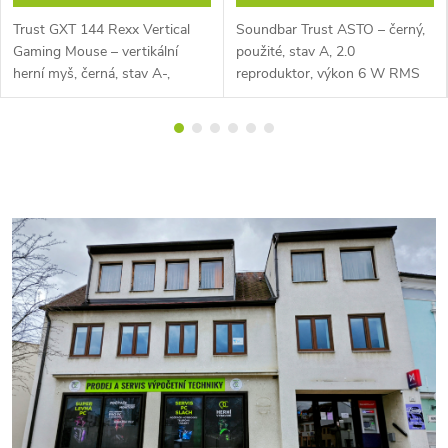
Trust GXT 144 Rexx Vertical
Soundbar Trust ASTO – černý,
Gaming Mouse – vertikální
použité, stav A, 2.0
herní myš, černá, stav A-,
reproduktor, výkon 6 W RMS
použité – ergonomická drátová
(12 W max), připojení 3,5 mm
myš pro praváky s optickým
jack (audio vstup + výstup pro
senzorem až 10 000 DPI,
sluchátka), napájení přes USB,
RGB...
otočné...