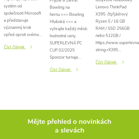
dotykové notebooky
Přijďte si zahrát
systém od
Lenovo ThinkPad
Bowling na
společnosti Microsoft
X395. čtyřjádrový
hernu >>> Bowling
a představuje
Ryzen 5 / 16 GB
Hluboká <<< a
významný krok
RAM / SSD 256GB
vyhrajte každý měsíc
vpřed oproti svému...
nebo 512GB /
hodnotné ceny.
https://www.superlevna
SUPERLEVNÁ PC
Číst článek
string=X395...
CUP 02/2025
Sponzor turnaje...
Číst článek
Číst článek
Mějte přehled o novinkách
a slevách
Z