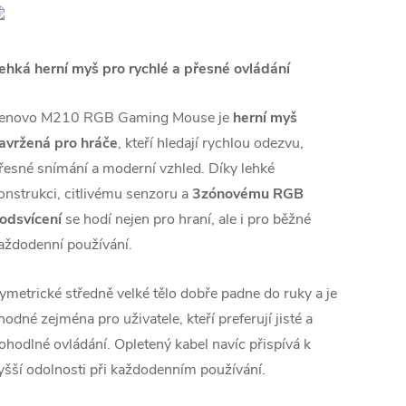
ehká herní myš pro rychlé a přesné ovládání
enovo M210 RGB Gaming Mouse je
herní myš
avržená pro hráče
, kteří hledají rychlou odezvu,
řesné snímání a moderní vzhled. Díky lehké
onstrukci, citlivému senzoru a
3zónovému RGB
odsvícení
se hodí nejen pro hraní, ale i pro běžné
aždodenní používání.
ymetrické středně velké tělo dobře padne do ruky a je
hodné zejména pro uživatele, kteří preferují jisté a
ohodlné ovládání. Opletený kabel navíc přispívá k
yšší odolnosti při každodenním používání.