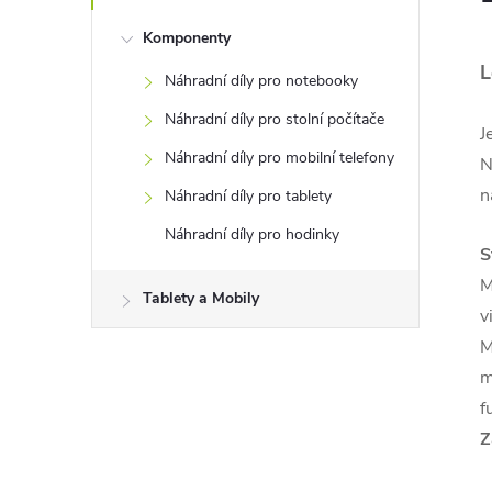
Komponenty
L
Náhradní díly pro notebooky
Náhradní díly pro stolní počítače
J
Náhradní díly pro mobilní telefony
N
n
Náhradní díly pro tablety
Náhradní díly pro hodinky
S
M
Tablety a Mobily
v
M
m
f
Z