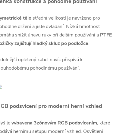
ehká konstrukce a pohodlné používání
ymetrické tělo
střední velikosti je navrženo pro
ohodlné držení a jisté ovládání. Nízká hmotnost
omáhá snížit únavu ruky při delším používání a
PTFE
ožičky zajišťují hladký skluz po podložce
.
dolnější opletený kabel navíc přispívá k
louhodobému pohodlnému používání.
GB podsvícení pro moderní herní vzhled
yš je
vybavena 3zónovým RGB podsvícením
, které
odává hernímu setupu moderní vzhled. Osvětlení