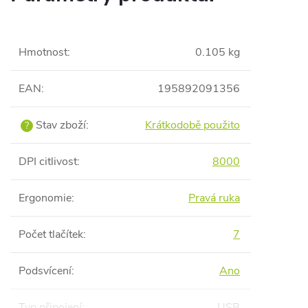
Hmotnost
:
0.105 kg
EAN
:
195892091356
Stav zboží
:
Krátkodobě použito
?
DPI citlivost
:
8000
Ergonomie
:
Pravá ruka
Počet tlačítek
:
7
Podsvícení
:
Ano
Typ připojení
:
USB