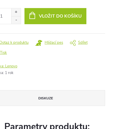
ná
:
VLOŽIT DO KOŠÍKU
Dotaz k produktu
Hlídací pes
Sdílet
Tisk
ka:
Lenovo
ka
:
1 rok
DISKUZE
Parametry produktu: