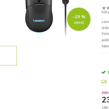
Kód 
–19 %
Leno
296 Kč
drát
PAW3
poll
kabe
296 
2
196 