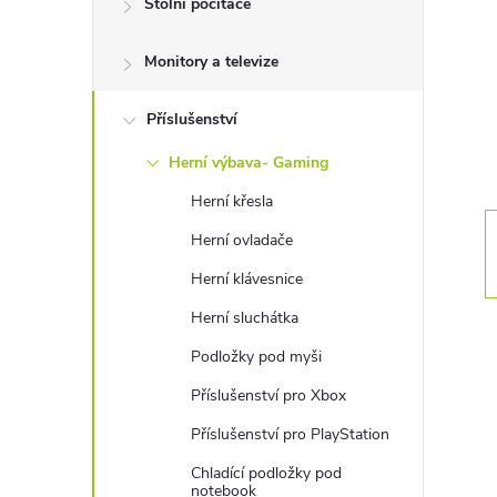
Stolní počítače
t
Monitory a televize
r
a
Příslušenství
Herní výbava- Gaming
n
Herní křesla
n
Herní ovladače
Herní klávesnice
í
Herní sluchátka
p
Podložky pod myši
Příslušenství pro Xbox
a
Příslušenství pro PlayStation
n
Chladící podložky pod
notebook