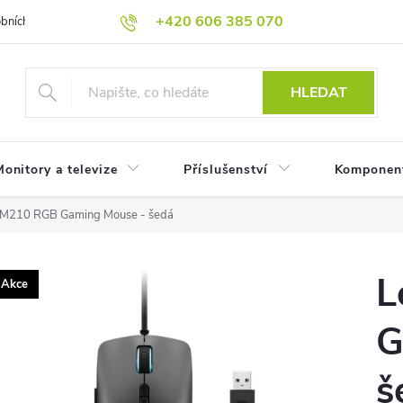
+420 606 385 070
bních údajů
Reklamační podmínky
Reklamace
Odstoupení od
HLEDAT
onitory a televize
Příslušenství
Komponen
 M210 RGB Gaming Mouse - šedá
L
Akce
G
š