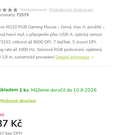
Podrobnosti hodnocení
Neohodnoceno
produktu:
72579
vo M210 RGB Gaming Mouse – černá, stav A, použité –
ová herní myš s připojením přes USB-A, optický senzor
333, citlivost až 8000 DPI, 7 tlačítek, 5 úrovní DPI,
ing rate až 1000 Hz, 3zónové RGB podsvícení, opletený
l 1,8 m, symetrické provedení
Detailní informace
Skladem
1 ks
10.8.2026
Možnosti doručení
Kč
37 Kč
Kč bez DPH