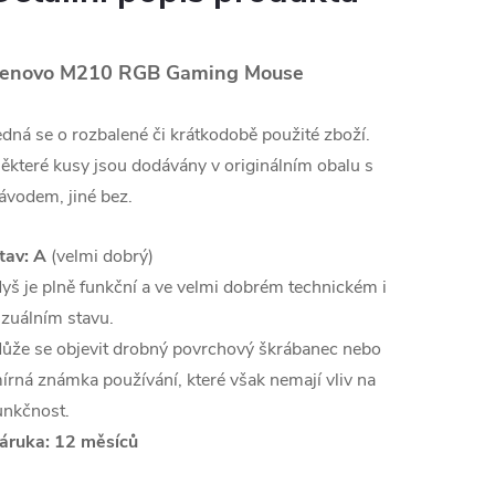
enovo M210 RGB Gaming Mouse
edná se o rozbalené či krátkodobě použité zboží.
ěkteré kusy jsou dodávány v originálním obalu s
ávodem, jiné bez.
tav: A
(velmi dobrý)
yš je plně funkční a ve velmi dobrém technickém i
izuálním stavu.
ůže se objevit drobný povrchový škrábanec nebo
írná známka používání, které však nemají vliv na
unkčnost.
áruka: 12 měsíců