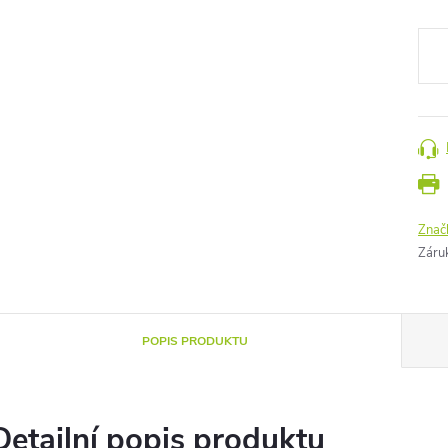
Měr
cena
Znač
Záru
POPIS PRODUKTU
Detailní popis produktu