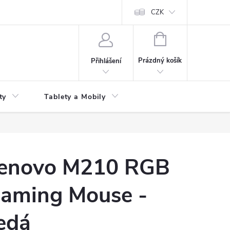
 kupní smlouvy
CZK
NÁKUPNÍ
KOŠÍK
Prázdný košík
Přihlášení
ty
Tablety a Mobily
enovo M210 RGB
aming Mouse -
edá