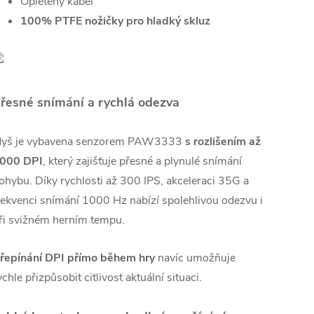
Opletený kabel
100% PTFE nožičky pro hladký skluz
řesné snímání a rychlá odezva
yš je vybavena senzorem PAW3333
s rozlišením až
000 DPI
, který zajišťuje přesné a plynulé snímání
ohybu. Díky rychlosti až 300 IPS, akceleraci 35G a
rekvenci snímání 1000 Hz nabízí spolehlivou odezvu i
ři svižném herním tempu.
řepínání DPI přímo během hry
navíc umožňuje
ychle přizpůsobit citlivost aktuální situaci.