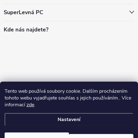
SuperLevná PC
Kde nás najdete?
Tento web používá soubory cookie. Dalším procházením
tohoto webu vyjadřujete souhlas s jejich používáním.. Více
informací
zde
.
Nastavení
Copyright 2026
SuperLevnaPC
. Všechna práva vyhrazena.