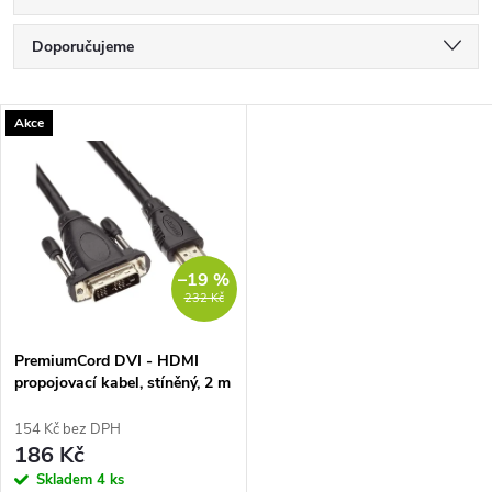
Ř
Doporučujeme
a
Nejlevnější
V
Akce
Nejdražší
z
ý
Nejprodávanější
e
p
Abecedně
n
i
–19 %
232 Kč
í
s
p
PremiumCord DVI - HDMI
propojovací kabel, stíněný, 2 m
p
r
154 Kč bez DPH
r
186 Kč
o
Skladem
4 ks