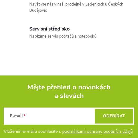
c
Navštivte nás v naši prodejně v Ledenicích u Českých
Budějovic
í
p
Servisní středisko
r
Nabízíme servis počítačů a notebooků
v
k
y
v
Mějte přehled o novinkách
a slevách
Z
ý
p
á
E-mail
ODEBÍRAT
i
p
Vložením e-mailu souhlasíte s
podmínkami ochrany osobních údajů