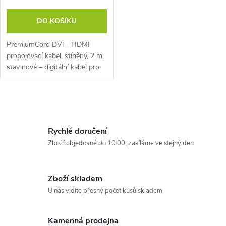
o
d
DO KOŠÍKU
d
u
PremiumCord DVI - HDMI
u
propojovací kabel, stíněný, 2 m,
k
stav nové – digitální kabel pro
k
propojení zařízení s DVI-D a
HDMI, délka 2 m, podpora Full
t
HD 1920 × 1080 px, použití...
t
O
ů
v
ů
Rychlé doručení
l
Zboží objednané do 10:00, zasíláme ve stejný den
á
Zboží skladem
d
U nás vidíte přesný počet kusů skladem
a
Kamenná prodejna