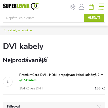
Přejít
NÁKUPNÍ
KOŠÍK
na
obsah
HLEDAT
Kabely a redukce
DVI kabely
Nejprodávanější
PremiumCord DVI - HDMI propojovací kabel, stíněný, 2 m
Skladem
154 Kč bez DPH
186 Kč
Filtrovat