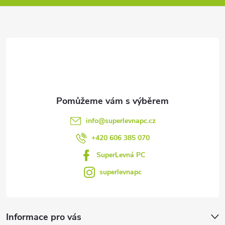
s
a
u
t
í
info
@
superlevnapc.cz
+420 606 385 070
SuperLevná PC
superlevnapc
Informace pro vás