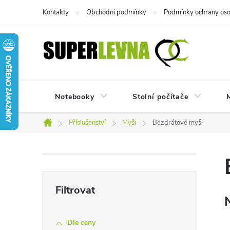
Přejít
Kontakty
Obchodní podmínky
Podmínky ochrany oso
na
obsah
Notebooky
Stolní počítače
M
Příslušenství
Myši
Bezdrátové myši
Domů
P
o
s
Dle ceny