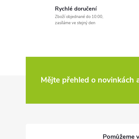
l
Rychlé doručení
Zboží objednané do 10:00,
zasíláme ve stejný den
í
Z
Mějte přehled o novinkách
r
á
p
a