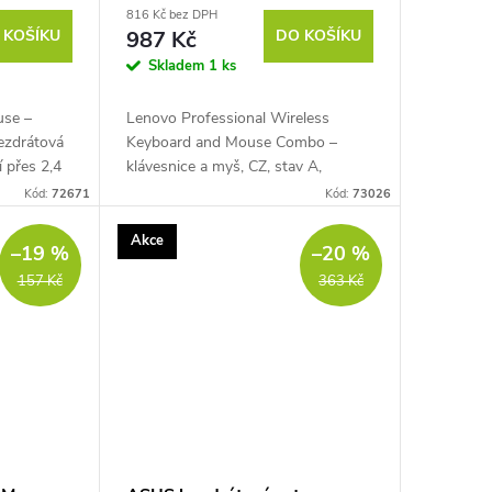
816 Kč bez DPH
 KOŠÍKU
987 Kč
DO KOŠÍKU
Skladem
1 ks
use –
Lenovo Professional Wireless
bezdrátová
Keyboard and Mouse Combo –
í přes 2,4
klávesnice a myš, CZ, stav A,
ický LED
použité – bezdrátový set s 2,4GHz
Kód:
72671
Kód:
73026
, 3
USB přijímačem, plnohodnotná
klávesnice s numerickým...
Akce
–19 %
–20 %
157 Kč
363 Kč