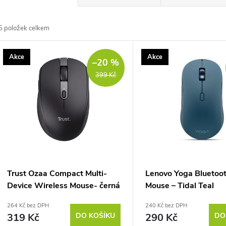
a
5
položek celkem
z
V
Akce
Akce
e
–20 %
ý
399 Kč
n
p
p
s
r
p
Trust Ozaa Compact Multi-
Lenovo Yoga Bluetoot
o
Device Wireless Mouse- černá
Mouse – Tidal Teal
r
264 Kč bez DPH
240 Kč bez DPH
d
319 Kč
DO KOŠÍKU
290 Kč
DO