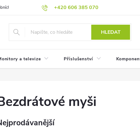
+420 606 385 070
bních údajů
Reklamační podmínky
Reklamace
Odstoupení od
HLEDAT
onitory a televize
Příslušenství
Komponen
Bezdrátové myši
Nejprodávanější