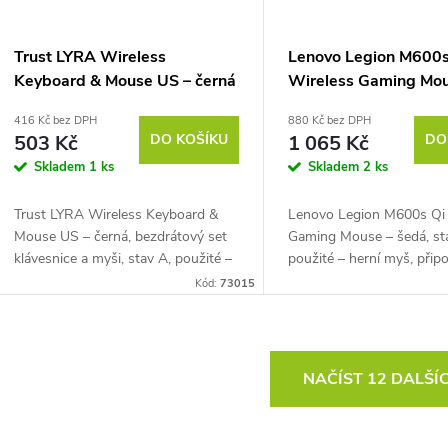
Trust LYRA Wireless
Lenovo Legion M600s
Keyboard & Mouse US – černá
Wireless Gaming Mou
šedá
416 Kč bez DPH
880 Kč bez DPH
503 Kč
DO KOŠÍKU
1 065 Kč
DO
Skladem
1 ks
Skladem
2 ks
Trust LYRA Wireless Keyboard &
Lenovo Legion M600s Qi 
Mouse US – černá, bezdrátový set
Gaming Mouse – šedá, st
klávesnice a myši, stav A, použité –
použité – herní myš, připo
US rozložení, připojení přes USB
2,4 GHz USB přijímač, Bl
Kód:
73015
přijímač a Bluetooth, podpora až 3...
5.0 nebo kabelově přes 
optický senzor...
O
NAČÍST 12 DALŠÍ
v