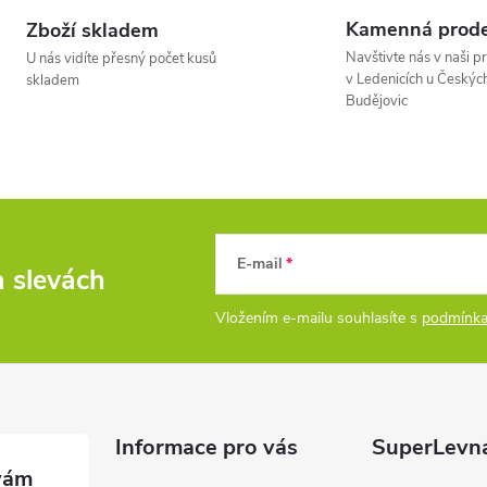
Kamenná prode
Zboží skladem
á
Navštivte nás v naši p
U nás vidíte přesný počet kusů
d
v Ledenicích u Českýc
skladem
Budějovic
a
c
p
E-mail
a slevách
Vložením e-mailu souhlasíte s
podmínka
v
k
y
Informace pro vás
SuperLevn
v