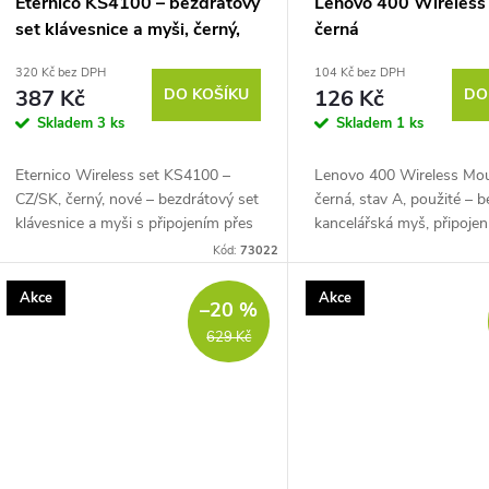
Eternico KS4100 – bezdrátový
Lenovo 400 Wireless
set klávesnice a myši, černý,
černá
CZ/SK
320 Kč bez DPH
104 Kč bez DPH
387 Kč
DO KOŠÍKU
126 Kč
DO
Skladem
3 ks
Skladem
1 ks
Eternico Wireless set KS4100 –
Lenovo 400 Wireless Mo
CZ/SK, černý, nové – bezdrátový set
černá, stav A, použité – 
klávesnice a myši s připojením přes
kancelářská myš, připojen
2,4 GHz USB přijímač,
GHz USB přijímač, optick
Kód:
73022
plnoformátová klávesnice se 108
citlivost 1200 DPI, 3 tlačí
klávesami, tiché...
klasické...
Akce
Akce
–20 %
629 Kč