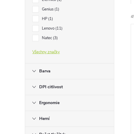
e
Genius
1
4
l
HP
1
Lenovo
11
Natec
3
Všechny značky
í
i
Barva
DPI citlivost
Ergonomie
Herní