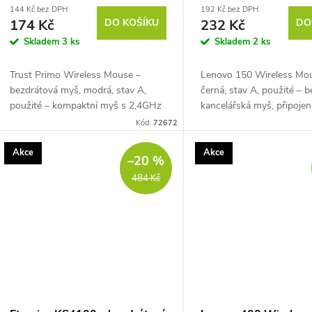
144 Kč bez DPH
192 Kč bez DPH
174 Kč
DO KOŠÍKU
232 Kč
DO
Skladem
3 ks
Skladem
2 ks
Trust Primo Wireless Mouse –
Lenovo 150 Wireless Mo
bezdrátová myš, modrá, stav A,
černá, stav A, použité – 
použité – kompaktní myš s 2,4GHz
kancelářská myš, připojen
USB přijímačem, optickým
GHz USB-A přijímač, opt
Kód:
72672
senzorem, citlivostí 1000 / 1600
senzor, citlivost 1000 DPI
DPI, 4 tlačítky včetně...
tlačítka,...
Akce
Akce
–20 %
484 Kč