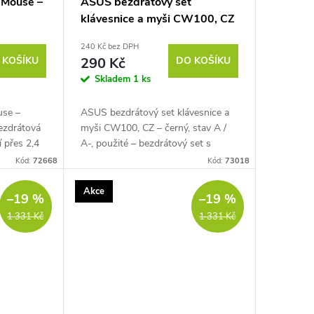
 Mouse –
ASUS bezdrátový set
klávesnice a myši CW100, CZ
– černý
240 Kč bez DPH
 KOŠÍKU
290 Kč
DO KOŠÍKU
Skladem
1 ks
use –
ASUS bezdrátový set klávesnice a
bezdrátová
myši CW100, CZ – černý, stav A /
í přes 2,4
A-, použité – bezdrátový set s
ý senzor,
připojením přes společný 2,4 GHz
Kód:
72668
Kód:
73018
tka,
USB přijímač, plnohodnotná
klávesnice, tichá...
Akce
–19 %
–19 %
1 331 Kč
1 331 Kč