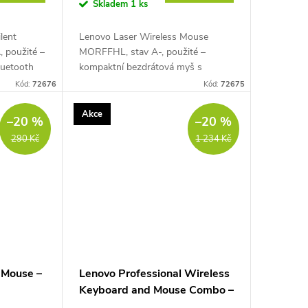
Skladem
1 ks
lent
Lenovo Laser Wireless Mouse
, použité –
MORFFHL, stav A-, použité –
luetooth
kompaktní bezdrátová myš s
ízením, IR
laserovým senzorem 1600 DPI,
Kód:
72676
Kód:
72675
ostí 1600
2,4GHz připojením přes USB
přijímač, 3 tlačítky, 4směrným...
Akce
–20 %
–20 %
290 Kč
1 234 Kč
 Mouse –
Lenovo Professional Wireless
Keyboard and Mouse Combo –
CZ/SK