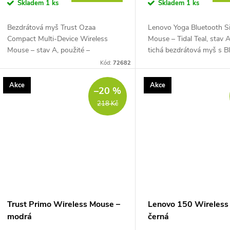
o
Skladem
1 ks
Skladem
1 ks
u
d
Bezdrátová myš Trust Ozaa
Lenovo Yoga Bluetooth Si
k
Compact Multi-Device Wireless
Mouse – Tidal Teal, stav A
u
Mouse – stav A, použité –
tichá bezdrátová myš s B
t
kompaktní myš s připojením až ke 3
5.3 připojením až ke 3 zař
Kód:
72682
k
zařízením přes 2,4GHz USB přijímač
optickým senzorem, citliv
a Bluetooth, tichými...
/...
ů
Akce
Akce
–20 %
t
218 Kč
ů
Trust Primo Wireless Mouse –
Lenovo 150 Wireless
modrá
černá