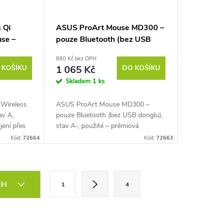
 Qi
ASUS ProArt Mouse MD300 –
se –
pouze Bluetooth (bez USB
donglu)
880 Kč bez DPH
 KOŠÍKU
1 065 Kč
DO KOŠÍKU
Skladem
1 ks
Wireless
ASUS ProArt Mouse MD300 –
av A,
pouze Bluetooth (bez USB donglu),
jení přes
stav A-, použité – prémiová
uetooth
bezdrátová myš pro praváky,
Kód:
72664
Kód:
72663
USB-C,
připojení přes Bluetooth, ASUS Dial,
boční rolovací kolečko,...
S
CH
1
4
t
r