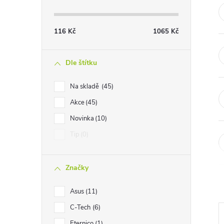
t
r
116
Kč
1065
Kč
a
Dle štítku
n
Na skladě
45
Akce
45
n
Novinka
10
í
Tip
0
p
Značky
a
Asus
11
n
C-Tech
6
Eternico
1