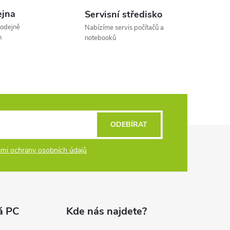
á
jna
Servisní středisko
n
rodejně
Nabízíme servis počítačů a
k
h
notebooků
o
v
á
n
í
ODEBÍRAT
mi ochrany osobních údajů
á PC
Kde nás najdete?