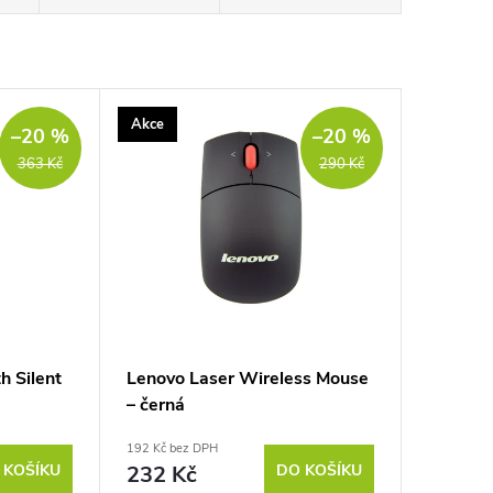
Akce
–20 %
–20 %
363 Kč
290 Kč
h Silent
Lenovo Laser Wireless Mouse
– černá
192 Kč bez DPH
 KOŠÍKU
232 Kč
DO KOŠÍKU