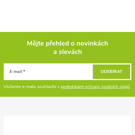
Mějte přehled o novinkách
a slevách
Z
á
E-mail
ODEBÍRAT
p
Vložením e-mailu souhlasíte s
podmínkami ochrany osobních údajů
a
t
í