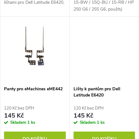
u
lištami pro Dell Latitude E6420,
15-BW / 15Q-BU / 15-RB / HP
k
250 G6 / 255 G6, použitý
k
t
t
ů
ů
Panty pro eMachines eME442
Lišty k pantům pro Dell
Latitude E6420
120 Kč bez DPH
120 Kč bez DPH
145 Kč
145 Kč
Skladem
1 ks
Skladem
1 ks
DO KOŠÍKU
DO KOŠÍKU