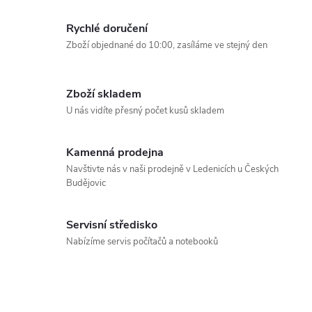
d
á
Rychlé doručení
a
n
Zboží objednané do 10:00, zasíláme ve stejný den
k
c
o
í
v
Zboží skladem
U nás vidíte přesný počet kusů skladem
á
p
n
r
í
Kamenná prodejna
Navštivte nás v naši prodejně v Ledenicích u Českých
v
Budějovic
k
Servisní středisko
y
Nabízíme servis počítačů a notebooků
v
ý