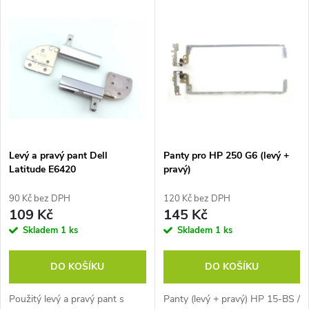
V
Nejdražší
z
ý
Nejprodávanější
e
p
Abecedně
n
i
í
s
p
Levý a pravý pant Dell
Panty pro HP 250 G6 (levý +
Latitude E6420
pravý)
p
r
90 Kč bez DPH
120 Kč bez DPH
r
109 Kč
145 Kč
o
Skladem
1 ks
Skladem
1 ks
o
d
DO KOŠÍKU
DO KOŠÍKU
d
u
Použitý levý a pravý pant s
Panty (levý + pravý) HP 15-BS /