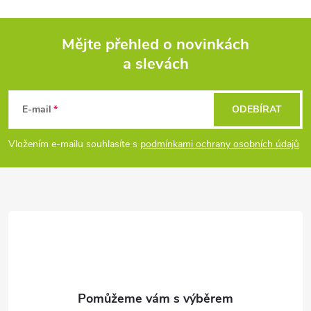
p
i
Mějte přehled o novinkách
s
a slevách
Z
u
á
E-mail
ODEBÍRAT
p
Vložením e-mailu souhlasíte s
podmínkami ochrany osobních údajů
a
t
í