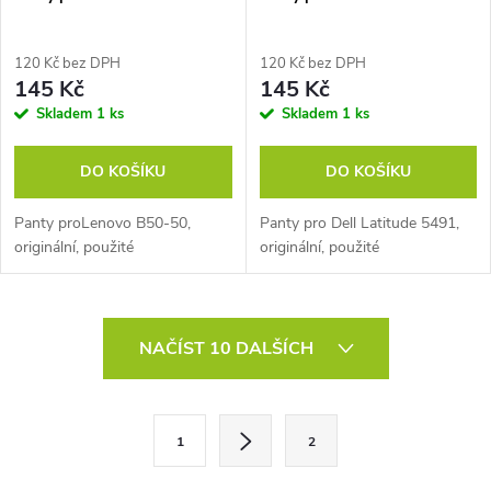
120 Kč bez DPH
120 Kč bez DPH
145 Kč
145 Kč
Skladem
1 ks
Skladem
1 ks
DO KOŠÍKU
DO KOŠÍKU
Panty proLenovo B50-50,
Panty pro Dell Latitude 5491,
originální, použité
originální, použité
O
NAČÍST 10 DALŠÍCH
v
l
S
1
2
t
á
r