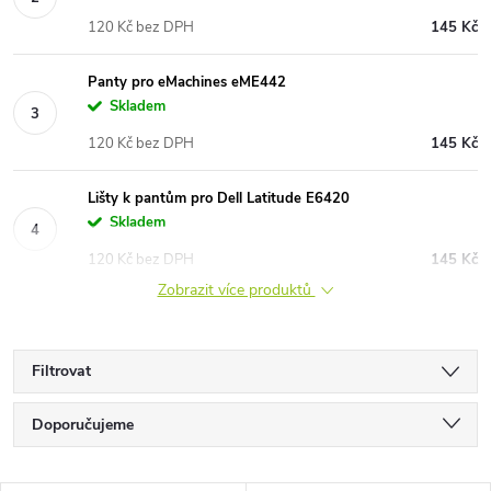
120 Kč bez DPH
145 Kč
Panty pro eMachines eME442
Skladem
120 Kč bez DPH
145 Kč
Lišty k pantům pro Dell Latitude E6420
Skladem
120 Kč bez DPH
145 Kč
Zobrazit více produktů
Filtrovat
Ř
Doporučujeme
a
Nejlevnější