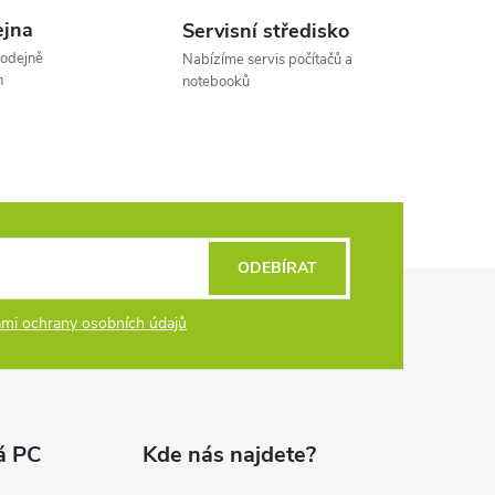
á
jna
Servisní středisko
n
rodejně
Nabízíme servis počítačů a
k
h
notebooků
o
v
á
n
í
ODEBÍRAT
mi ochrany osobních údajů
á PC
Kde nás najdete?