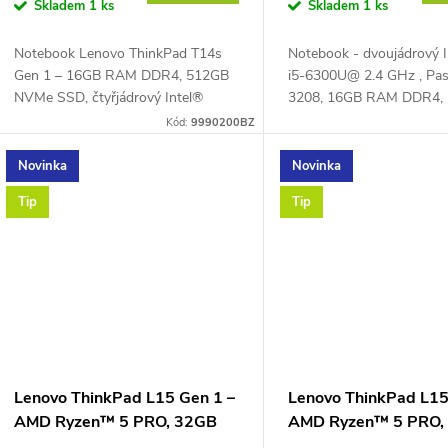
o
Skladem
1 ks
Skladem
1 ks
u
d
Notebook Lenovo ThinkPad T14s
Notebook - dvoujádrový I
k
Gen 1 – 16GB RAM DDR4, 512GB
i5-6300U@ 2.4 GHz , Pa
u
NVMe SSD, čtyřjádrový Intel®
3208, 16GB RAM DDR4,
t
Core™ i5-10310U 1,7 GHz (Turbo
SSD, Windows 10 Prof CZ
Kód:
9990200BZ
k
4,4 GHz), PassMark – 5914, 14" Full
LED 1366*768, LAN, VG
HD IPS (1920 × 1080...
DisplayPort, USB-C, USB.
ů
Novinka
Novinka
t
Tip
Tip
ů
Lenovo ThinkPad L15 Gen 1 –
Lenovo ThinkPad L15
AMD Ryzen™ 5 PRO, 32GB
AMD Ryzen™ 5 PRO,
RAM 1TB NVMe
RAM 512GB NVMe