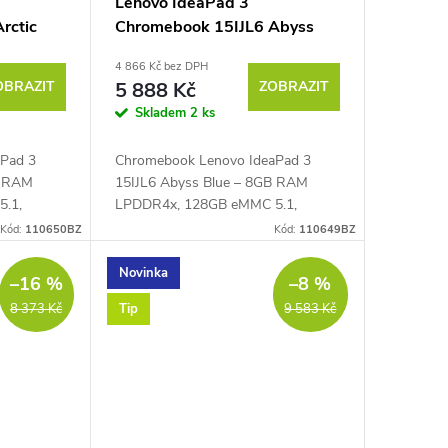
Lenovo IdeaPad 3
rctic
Chromebook 15IJL6 Abyss
Blue
4 866 Kč bez DPH
OBRAZIT
5 888 Kč
ZOBRAZIT
Skladem
2 ks
aPad 3
Chromebook Lenovo IdeaPad 3
B RAM
15IJL6 Abyss Blue – 8GB RAM
.1,
LPDDR4x, 128GB eMMC 5.1,
ron®
dvoujádrový Intel® Celeron®
Kód:
110650BZ
Kód:
110649BZ
z,
N4500 1,1 GHz až 2,8 GHz,
ull HD
PassMark – 1775, 15,6" Full HD IPS
Novinka
–16 %
–8 %
displej...
Tip
8 373 Kč
9 583 Kč