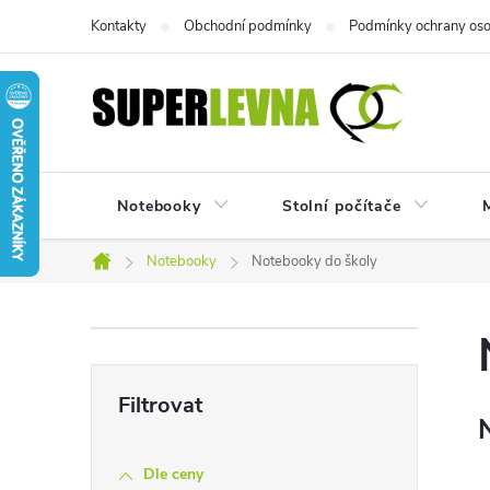
Přejít
Kontakty
Obchodní podmínky
Podmínky ochrany oso
na
obsah
Notebooky
Stolní počítače
M
Notebooky
Notebooky do školy
Domů
P
o
s
Dle ceny