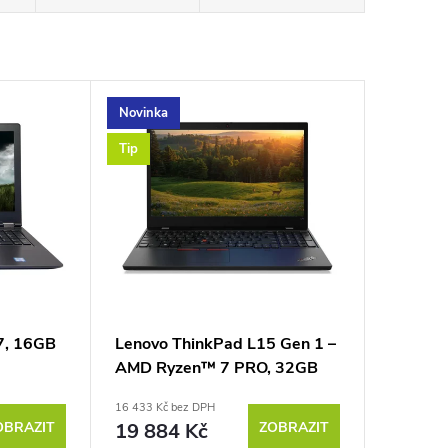
Novinka
Tip
57, 16GB
Lenovo ThinkPad L15 Gen 1 –
AMD Ryzen™ 7 PRO, 32GB
RAM 1TB NVMe
16 433 Kč bez DPH
OBRAZIT
19 884 Kč
ZOBRAZIT