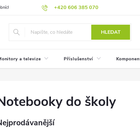
+420 606 385 070
bních údajů
Reklamační podmínky
Reklamace
Odstoupení od
HLEDAT
onitory a televize
Příslušenství
Komponen
Notebooky do školy
Nejprodávanější