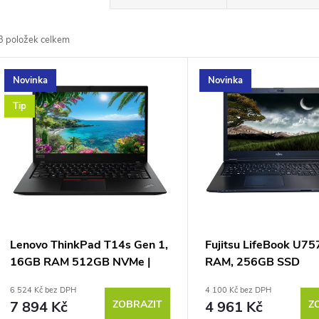
a
3
položek celkem
z
V
Novinka
Novinka
e
ý
Tip
n
p
p
s
r
p
Lenovo ThinkPad T14s Gen 1,
Fujitsu LifeBook U7
o
16GB RAM 512GB NVMe |
RAM, 256GB SSD
r
stav B
6 524 Kč bez DPH
4 100 Kč bez DPH
d
7 894 Kč
ZOBRAZIT
4 961 Kč
Z