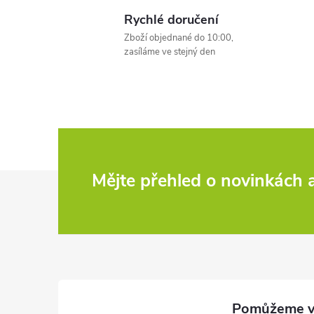
l
Rychlé doručení
Zboží objednané do 10:00,
zasíláme ve stejný den
í
Z
Mějte přehled o novinkách
r
á
p
a