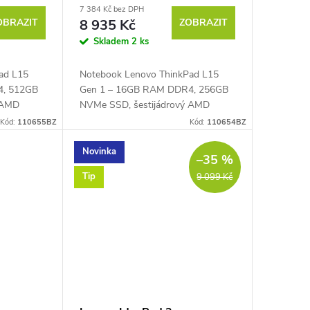
7 384 Kč bez DPH
OBRAZIT
8 935 Kč
ZOBRAZIT
Skladem
2 ks
ad L15
Notebook Lenovo ThinkPad L15
4, 512GB
Gen 1 – 16GB RAM DDR4, 256GB
 AMD
NVMe SSD, šestijádrový AMD
1 GHz až
Ryzen™ 5 PRO 4650U 2,1 GHz až
Kód:
110655BZ
Kód:
110654BZ
98, 15,6"
4,0 GHz, PassMark – 11998, 15,6"
...
Full HD IPS displej 1920 ×...
Novinka
–35 %
Tip
9 099 Kč