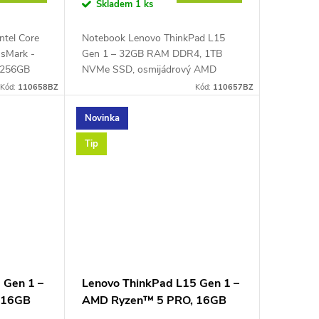
Skladem
1 ks
ntel Core
Notebook Lenovo ThinkPad L15
ssMark -
Gen 1 – 32GB RAM DDR4, 1TB
 256GB
NVMe SSD, osmijádrový AMD
, 15,6"
Ryzen™ 7 PRO 4750U 1,7 GHz až
Kód:
110658BZ
Kód:
110657BZ
A, HDMI,
4,1 GHz, PassMark – 14626, 15,6"
..
Full HD IPS displej 1920 × 1080...
Novinka
Tip
 Gen 1 –
Lenovo ThinkPad L15 Gen 1 –
 16GB
AMD Ryzen™ 5 PRO, 16GB
RAM 256GB NVMe