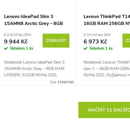
Lenovo IdeaPad Slim 3
Lenovo ThinkPad T14
15AMN8 Arctic Grey – 8GB
16GB RAM 256GB NV
RAM, 512GB NVMe
Podsvícená klávesnic
8 218 Kč bez DPH
5 763 Kč bez DPH
9 944 Kč
ZOBRAZIT
6 973 Kč
Z
Skladem
1 ks
Skladem
1 ks
Notebook Lenovo IdeaPad Slim 3
Notebook Lenovo ThinkP
15AMN8 Arctic Grey – 8GB RAM
Gen 1 – 16GB RAM DDR
LPDDR5, 512GB NVMe SSD,
NVMe SSD, čtyřjádrový I
čtyřjádrový AMD Ryzen™ 5 7520U
Core™ i5-10210U 1,6 GH
Kód:
110647BZ
2,8 GHz až 4,3 GHz, PassMark –
GHz, PassMark – 6055, 1
8946, 15,6" Full HD IPS displej...
IPS displej 1920 × 1080...
O
NAČÍST 11 DALŠÍ
v