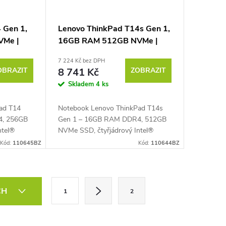
 Gen 1,
Lenovo ThinkPad T14s Gen 1,
Me |
16GB RAM 512GB NVMe |
e
Podsvícená klávesnice
7 224 Kč bez DPH
OBRAZIT
8 741 Kč
ZOBRAZIT
Skladem
4 ks
ad T14
Notebook Lenovo ThinkPad T14s
4, 256GB
Gen 1 – 16GB RAM DDR4, 512GB
ntel®
NVMe SSD, čtyřjádrový Intel®
z až 4,2
Core™ i5-10310U 1,7 GHz (Turbo
Kód:
110645BZ
Kód:
110644BZ
4" Full HD
4,4 GHz), PassMark – 5914, 14" Full
HD IPS (1920 × 1080...
S
CH
1
2
t
r