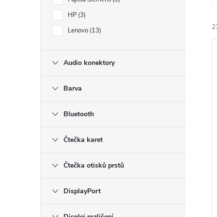
e
HP
3
2
l
Lenovo
13
Audio konektory
Barva
í
Bluetooth
i
Čtečka karet
Čtečka otisků prstů
DisplayPort
Displej rozlišení