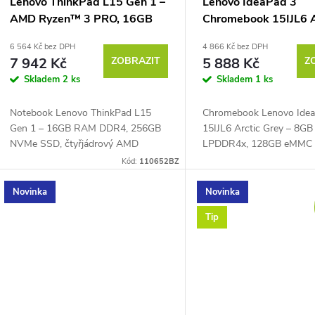
Lenovo ThinkPad L15 Gen 1 –
Lenovo IdeaPad 3
AMD Ryzen™ 3 PRO, 16GB
Chromebook 15IJL6 A
RAM 256GB NVMe
Grey
6 564 Kč bez DPH
4 866 Kč bez DPH
7 942 Kč
ZOBRAZIT
5 888 Kč
Z
Skladem
2 ks
Skladem
1 ks
Notebook Lenovo ThinkPad L15
Chromebook Lenovo Ide
Gen 1 – 16GB RAM DDR4, 256GB
15IJL6 Arctic Grey – 8G
NVMe SSD, čtyřjádrový AMD
LPDDR4x, 128GB eMMC 5
Ryzen™ 3 PRO 4450U 2,5 GHz až
dvoujádrový Intel® Cele
Kód:
110652BZ
3,7 GHz, PassMark – 9335, 15,6"
N4500 1,1 GHz až 2,8 GH
Full HD IPS displej 1920 × 1080...
PassMark – 1775, 15,6" F
Novinka
Novinka
IPS...
Tip