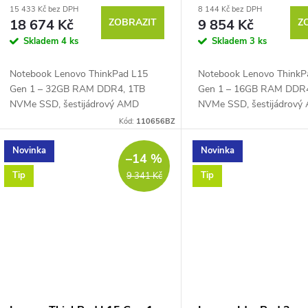
15 433 Kč bez DPH
8 144 Kč bez DPH
18 674 Kč
ZOBRAZIT
9 854 Kč
Z
Skladem
4 ks
Skladem
3 ks
Notebook Lenovo ThinkPad L15
Notebook Lenovo ThinkP
Gen 1 – 32GB RAM DDR4, 1TB
Gen 1 – 16GB RAM DDR
NVMe SSD, šestijádrový AMD
NVMe SSD, šestijádrový
Ryzen™ 5 PRO 4650U 2,1 GHz až
Ryzen™ 5 PRO 4650U 2,
Kód:
110656BZ
4,0 GHz, PassMark – 11998, 15,6"
4,0 GHz, PassMark – 119
Full HD IPS displej 1920 × 1080...
Full HD IPS displej 1920 ×
Novinka
Novinka
–14 %
Tip
Tip
9 341 Kč