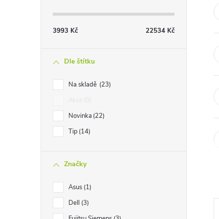
t
r
3993
Kč
22534
Kč
a
Dle štítku
n
Na skladě
23
Akce
0
n
Novinka
22
í
Tip
14
p
Značky
a
Asus
1
n
Dell
3
Fujitsu Siemens
3