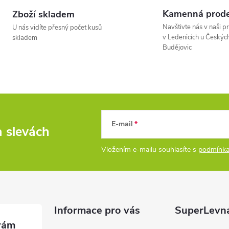
Kamenná prode
Zboží skladem
á
Navštivte nás v naši p
U nás vidíte přesný počet kusů
d
v Ledenicích u Českýc
skladem
Budějovic
a
c
p
E-mail
a slevách
Vložením e-mailu souhlasíte s
podmínka
v
k
y
Informace pro vás
SuperLevn
v