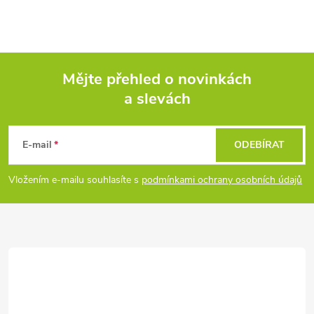
Mějte přehled o novinkách
a slevách
Z
á
E-mail
ODEBÍRAT
p
Vložením e-mailu souhlasíte s
podmínkami ochrany osobních údajů
a
t
í