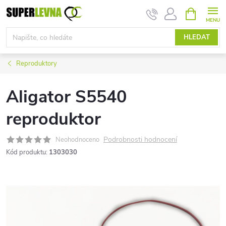
Přejít
NÁKUPNÍ
KOŠÍK
na
obsah
HLEDAT
Reproduktory
Aligator S5540
reproduktor
Podrobnosti hodnocení
Neohodnoceno
Kód produktu:
1303030