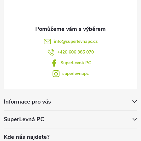
í
info
@
superlevnapc.cz
+420 606 385 070
SuperLevná PC
superlevnapc
Informace pro vás
SuperLevná PC
Kde nás najdete?