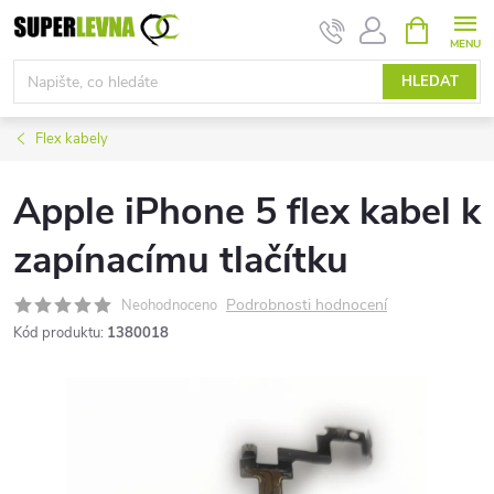
Přejít
NÁKUPNÍ
KOŠÍK
na
obsah
HLEDAT
Flex kabely
Apple iPhone 5 flex kabel k
zapínacímu tlačítku
Podrobnosti hodnocení
Neohodnoceno
Kód produktu:
1380018