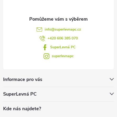
í
info
@
superlevnapc.cz
+420 606 385 070
SuperLevná PC
superlevnapc
Informace pro vás
SuperLevná PC
Kde nás najdete?