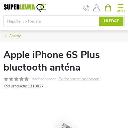
Přejít
NÁKUPNÍ
KOŠÍK
na
obsah
HLEDAT
Antény
Apple iPhone 6S Plus
bluetooth anténa
Podrobnosti hodnocení
Neohodnoceno
Kód produktu:
1310027