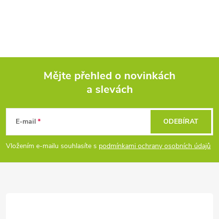
Mějte přehled o novinkách
a slevách
Z
á
E-mail
ODEBÍRAT
p
Vložením e-mailu souhlasíte s
podmínkami ochrany osobních údajů
a
t