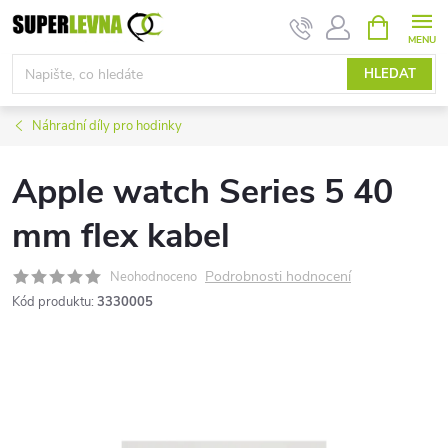
Přejít
NÁKUPNÍ
KOŠÍK
na
obsah
HLEDAT
Náhradní díly pro hodinky
Apple watch Series 5 40
mm flex kabel
Podrobnosti hodnocení
Neohodnoceno
Kód produktu:
3330005