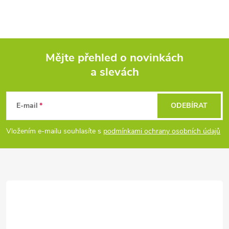
Mějte přehled o novinkách
a slevách
Z
á
E-mail
ODEBÍRAT
p
Vložením e-mailu souhlasíte s
podmínkami ochrany osobních údajů
a
t
í