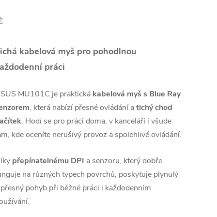
ichá kabelová myš pro pohodlnou
aždodenní práci
SUS MU101C je praktická
kabelová myš s Blue Ray
enzorem
, která nabízí přesné ovládání a
tichý chod
lačítek
. Hodí se pro práci doma, v kanceláři i všude
am, kde oceníte nerušivý provoz a spolehlivé ovládání.
íky
přepínatelnému DPI
a senzoru, který dobře
unguje na různých typech povrchů, poskytuje plynulý
 přesný pohyb při běžné práci i každodenním
oužívání.