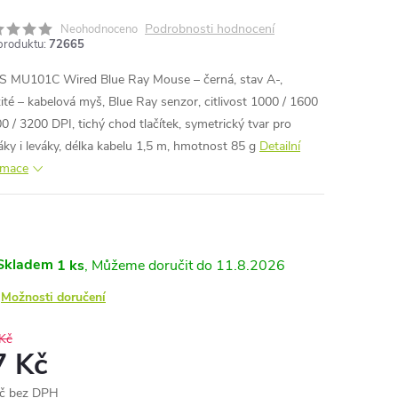
Podrobnosti hodnocení
Neohodnoceno
produktu:
72665
 MU101C Wired Blue Ray Mouse – černá, stav A-,
ité – kabelová myš, Blue Ray senzor, citlivost 1000 / 1600
00 / 3200 DPI, tichý chod tlačítek, symetrický tvar pro
áky i leváky, délka kabelu 1,5 m, hmotnost 85 g
Detailní
rmace
Skladem
1 ks
11.8.2026
Možnosti doručení
Kč
7 Kč
č bez DPH