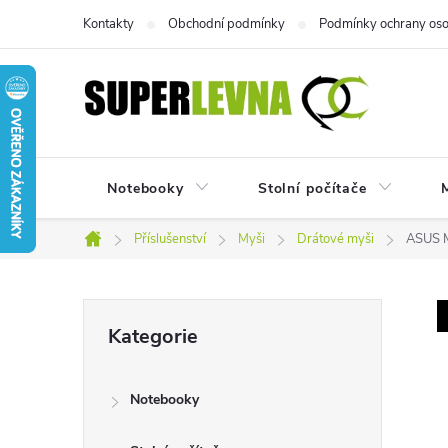
Přejít
Kontakty
Obchodní podmínky
Podmínky ochrany oso
na
obsah
Notebooky
Stolní počítače
M
Příslušenství
Myši
Drátové myši
ASUS M
Domů
P
Přeskočit
Kategorie
kategorie
o
Notebooky
s