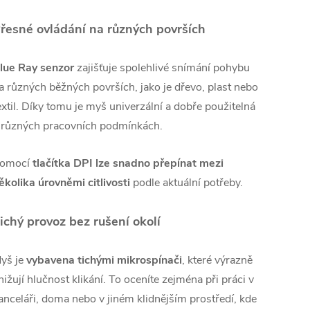
řesné ovládání na různých površích
lue Ray senzor
zajišťuje spolehlivé snímání pohybu
a různých běžných površích, jako je dřevo, plast nebo
extil. Díky tomu je myš univerzální a dobře použitelná
 různých pracovních podmínkách.
omocí
tlačítka DPI lze snadno přepínat mezi
ěkolika úrovněmi citlivosti
podle aktuální potřeby.
ichý provoz bez rušení okolí
yš je
vybavena tichými mikrospínači
, které výrazně
nižují hlučnost klikání. To oceníte zejména při práci v
anceláři, doma nebo v jiném klidnějším prostředí, kde