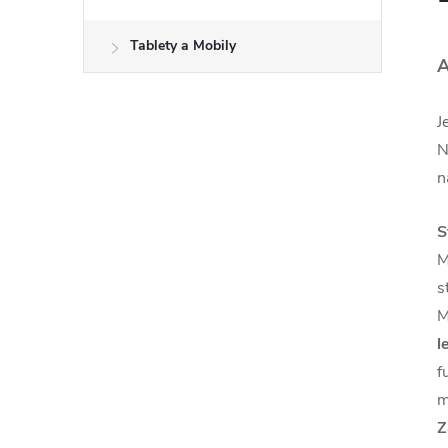
Tablety a Mobily
A
J
N
n
S
M
s
M
l
f
m
Z