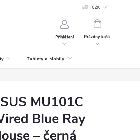
 kupní smlouvy
CZK
NÁKUPNÍ
KOŠÍK
Prázdný košík
Přihlášení
ty
Tablety a Mobily
SUS MU101C
ired Blue Ray
ouse – černá