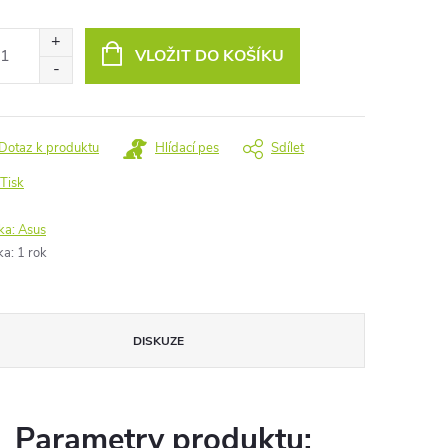
ná
:
VLOŽIT DO KOŠÍKU
Dotaz k produktu
Hlídací pes
Sdílet
Tisk
ka:
Asus
ka
:
1 rok
DISKUZE
Parametry produktu: