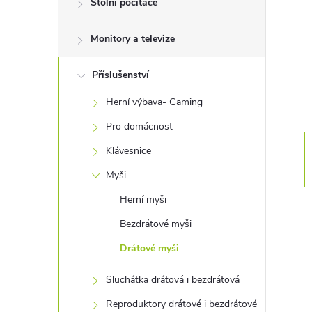
Stolní počítače
t
Monitory a televize
r
a
Příslušenství
Herní výbava- Gaming
n
Pro domácnost
n
Klávesnice
Myši
í
Herní myši
p
Bezdrátové myši
Drátové myši
a
Sluchátka drátová i bezdrátová
n
Reproduktory drátové i bezdrátové