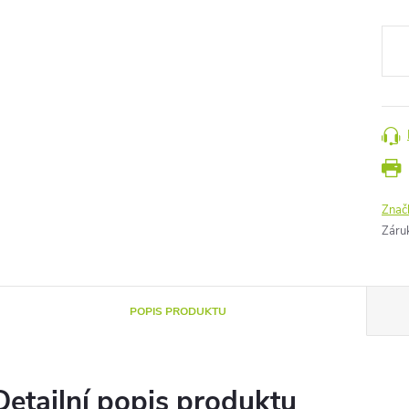
Měr
cena
Znač
Záru
POPIS PRODUKTU
Detailní popis produktu