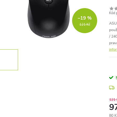
Kód 
–19 %
ASUS
121 Kč
použ
/ 24
prav
info
121 
9
80 K