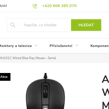
+420 606 385 070
bních údajů
Reklamační podmínky
Reklamace
Odstoupení od
HLEDAT
onitory a televize
Příslušenství
Komponen
U101C Wired Blue Ray Mouse – černá
A
Akce
W
M