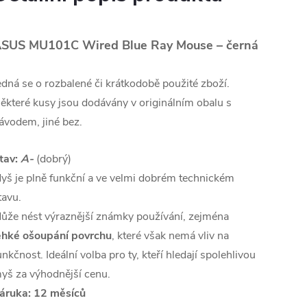
SUS MU101C Wired Blue Ray Mouse – černá
edná se o rozbalené či krátkodobě použité zboží.
ěkteré kusy jsou dodávány v originálním obalu s
ávodem, jiné bez.
tav:
A-
(dobrý)
yš je plně funkční a ve velmi dobrém technickém
tavu.
ůže nést výraznější známky používání, zejména
ehké ošoupání povrchu
, které však nemá vliv na
unkčnost. Ideální volba pro ty, kteří hledají spolehlivou
yš za výhodnější cenu.
áruka: 12 měsíců