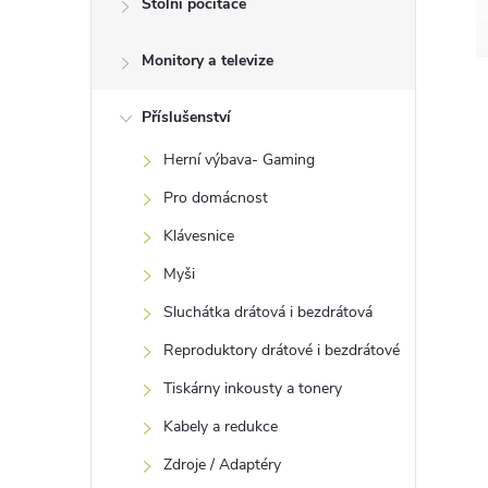
Stolní počítače
t
Monitory a televize
r
a
Příslušenství
Herní výbava- Gaming
n
Pro domácnost
n
Klávesnice
Myši
í
Sluchátka drátová i bezdrátová
p
Reproduktory drátové i bezdrátové
Tiskárny inkousty a tonery
a
Kabely a redukce
n
Zdroje / Adaptéry