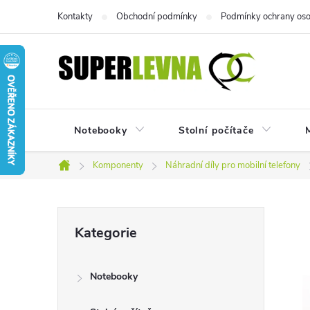
Přejít
Kontakty
Obchodní podmínky
Podmínky ochrany oso
na
obsah
Notebooky
Stolní počítače
M
Komponenty
Náhradní díly pro mobilní telefony
Domů
P
Přeskočit
Kategorie
kategorie
o
Notebooky
s