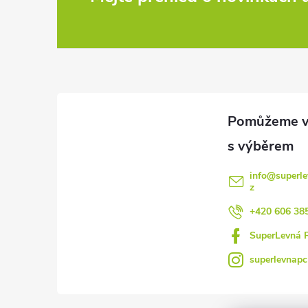
Z
á
p
a
t
í
info
@
superle
z
+420 606 38
SuperLevná 
superlevnapc