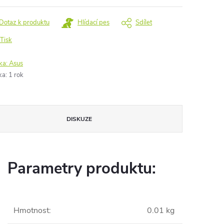
Dotaz k produktu
Hlídací pes
Sdílet
Tisk
ka:
Asus
ka
:
1 rok
DISKUZE
Parametry produktu:
Hmotnost
:
0.01 kg