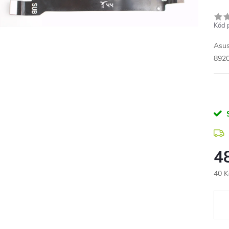
Kód 
Asus 
892
4
40 K
Měr
cena