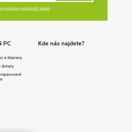
mi ochrany osobních údajů
á PC
Kde nás najdete?
by a dopravy
é dotazy
 repasované
as