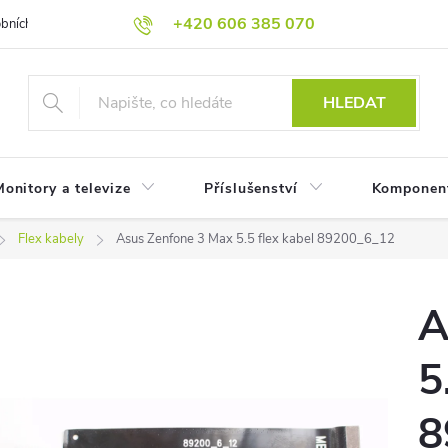
+420 606 385 070
bních údajů
Reklamační podmínky
Reklamace
Odstoupení od
HLEDAT
onitory a televize
Příslušenství
Komponen
Flex kabely
Asus Zenfone 3 Max 5.5 flex kabel 89200_6_12
A
5
8