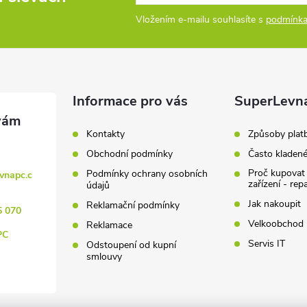
Vložením e-mailu souhlasíte s
podmínka
Informace pro vás
SuperLevn
Kontakty
Způsoby plat
Obchodní podmínky
Často kladen
Proč kupovat
Podmínky ochrany osobních
vnapc.c
zařízení - rep
údajů
Jak nakoupit
Reklamační podmínky
5 070
Velkoobchod
Reklamace
PC
Servis IT
Odstoupení od kupní
smlouvy