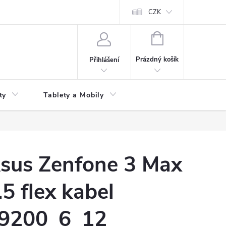
 kupní smlouvy
CZK
NÁKUPNÍ
KOŠÍK
Prázdný košík
Přihlášení
ty
Tablety a Mobily
sus Zenfone 3 Max
.5 flex kabel
9200_6_12