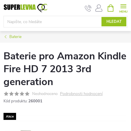
Přejít
NÁKUPNÍ
KOŠÍK
na
obsah
HLEDAT
Baterie
Baterie pro Amazon Kindle
Fire HD 7 2013 3rd
generation
Podrobnosti hodnocení
Neohodnoceno
Kód produktu:
260001
Akce