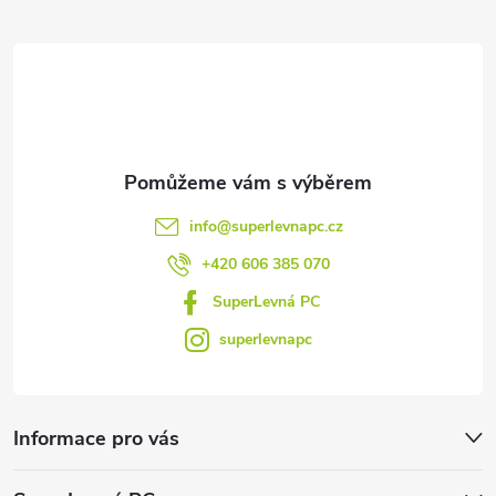
t
í
info
@
superlevnapc.cz
+420 606 385 070
SuperLevná PC
superlevnapc
Informace pro vás