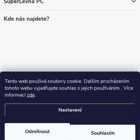
SuperLevná PC
Kde nás najdete?
Tento web používá soubory cookie. Dalším procházením
tohoto webu vyjadřujete souhlas s jejich používáním.. Více
informací
zde
.
Nastavení
Copyright 2026
SuperLevnaPC
. Všechna práva vyhrazena.
Odmítnout
Souhlasím
Vytvořil Shoptet