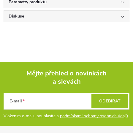
Parametry produktu
Diskuse
Mějte přehled o novinkách
a slevách
Z
á
E-mail
ODEBÍRAT
p
Vložením e-mailu souhlasíte s
podmínkami ochrany osobních údajů
a