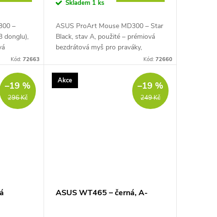
Skladem
1 ks
300 –
ASUS ProArt Mouse MD300 – Star
 donglu),
Black, stav A, použité – prémiová
vá
bezdrátová myš pro praváky,
ky,
připojení přes Bluetooth nebo 2,4
Kód:
72663
Kód:
72660
 ASUS Dial,
GHz USB přijímač, ASUS Dial, boční
rolovací...
Akce
–19 %
–19 %
296 Kč
249 Kč
á
ASUS WT465 – černá, A-