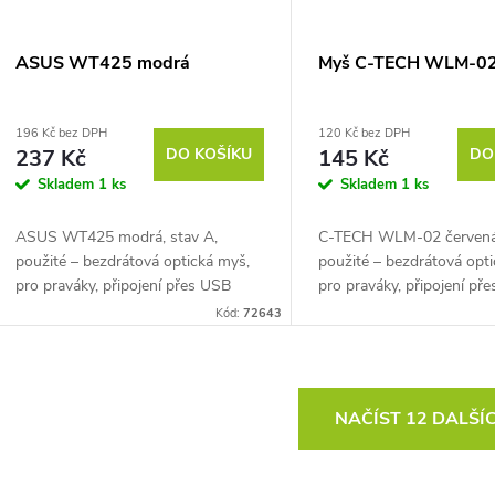
ASUS WT425 modrá
Myš C-TECH WLM-02
196 Kč bez DPH
120 Kč bez DPH
237 Kč
DO KOŠÍKU
145 Kč
DO
Skladem
1 ks
Skladem
1 ks
ASUS WT425 modrá, stav A,
C-TECH WLM-02 červená,
použité – bezdrátová optická myš,
použité – bezdrátová opt
pro praváky, připojení přes USB
pro praváky, připojení př
přijímač (2,4 GHz), citlivost až 1600
přijímač (2,4 GHz), napáj
Kód:
72643
DPI, 6 tlačítek, tlačítko pro změnu
baterie (nejsou součástí ba
DPI,...
citlivost...
O
NAČÍST 12 DALŠÍ
v