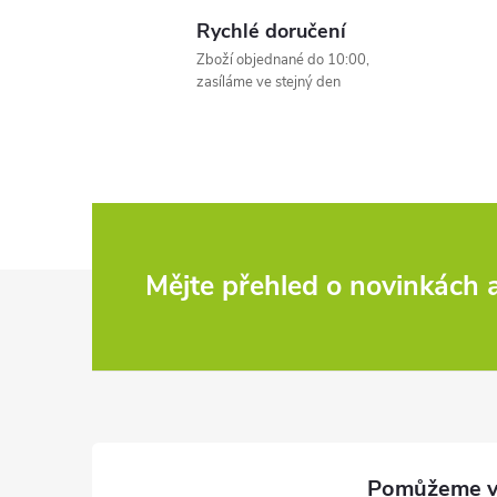
l
Rychlé doručení
Zboží objednané do 10:00,
zasíláme ve stejný den
í
Z
Mějte přehled o novinkách
r
á
p
a