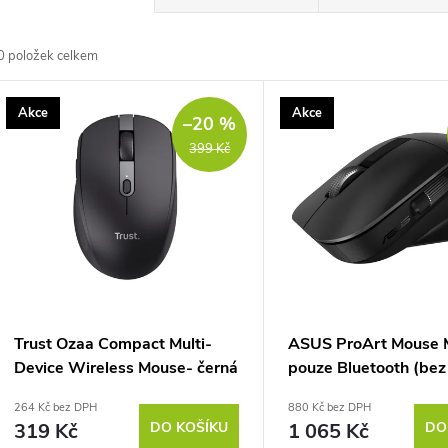
a
0
položek celkem
z
V
Akce
Akce
e
–20 %
ý
399 Kč
n
p
p
s
r
p
Trust Ozaa Compact Multi-
ASUS ProArt Mouse
o
Device Wireless Mouse- černá
pouze Bluetooth (be
r
donglu)
264 Kč bez DPH
880 Kč bez DPH
d
319 Kč
DO KOŠÍKU
1 065 Kč
DO