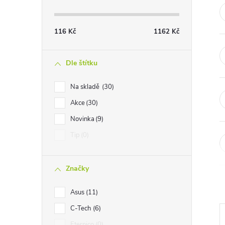
t
r
116
Kč
1162
Kč
a
Dle štítku
n
Na skladě
30
Akce
30
n
Novinka
9
í
Tip
0
p
Značky
a
Asus
11
n
C-Tech
6
Eternico
0