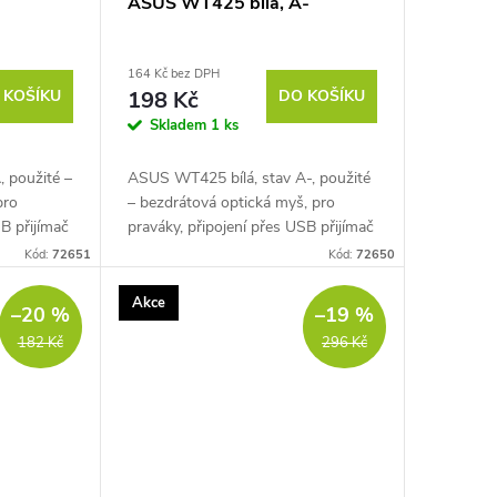
ASUS WT425 bílá, A-
164 Kč bez DPH
 KOŠÍKU
198 Kč
DO KOŠÍKU
Skladem
1 ks
 použité –
ASUS WT425 bílá, stav A-, použité
pro
– bezdrátová optická myš, pro
SB přijímač
praváky, připojení přes USB přijímač
/ 1600 DPI,
(2,4 GHz), citlivost až 1600 DPI, 6
Kód:
72651
Kód:
72650
o, USB...
tlačítek, tlačítko pro změnu DPI,...
Akce
–20 %
–19 %
182 Kč
296 Kč