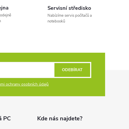
á
jna
Servisní středisko
n
rodejně
Nabízíme servis počítačů a
k
h
notebooků
o
v
á
n
í
ODEBÍRAT
mi ochrany osobních údajů
á PC
Kde nás najdete?