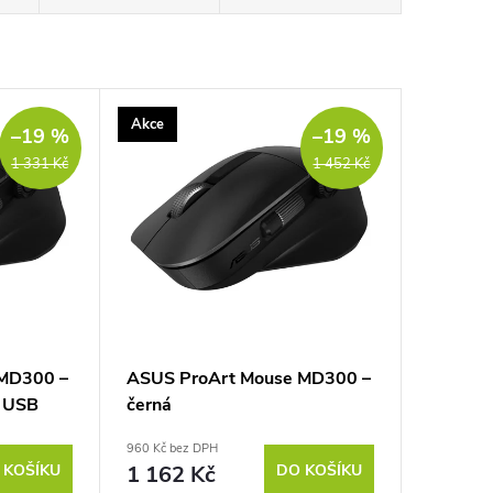
Akce
–19 %
–19 %
1 331 Kč
1 452 Kč
 MD300 –
ASUS ProArt Mouse MD300 –
z USB
černá
960 Kč bez DPH
 KOŠÍKU
1 162 Kč
DO KOŠÍKU