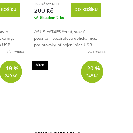
165 Kč bez DPH
 KOŠÍKU
200 Kč
DO KOŠÍKU
Skladem
2 ks
av A,
ASUS WT465 černá, stav A-,
ická myš,
použité – bezdrátová optická myš,
es USB
pro praváky, připojení přes USB
ost až 1600
přijímač (2,4 GHz), citlivost 1000 /
Kód:
72656
Kód:
72658
pro změnu
1600 DPI, 5 tlačítek, klasické
kolečko, USB...
Akce
–19 %
–20 %
249 Kč
248 Kč