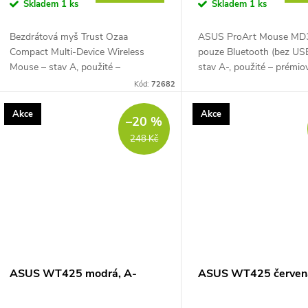
o
Skladem
1 ks
Skladem
1 ks
u
d
Bezdrátová myš Trust Ozaa
ASUS ProArt Mouse MD
k
Compact Multi-Device Wireless
pouze Bluetooth (bez USB
u
Mouse – stav A, použité –
stav A-, použité – prémio
t
kompaktní myš s připojením až ke 3
bezdrátová myš pro pravá
Kód:
72682
k
zařízením přes 2,4GHz USB přijímač
připojení přes Bluetooth,
a Bluetooth, tichými...
boční rolovací kolečko,...
ů
Akce
Akce
–20 %
t
248 Kč
ů
ASUS WT425 modrá, A-
ASUS WT425 červen