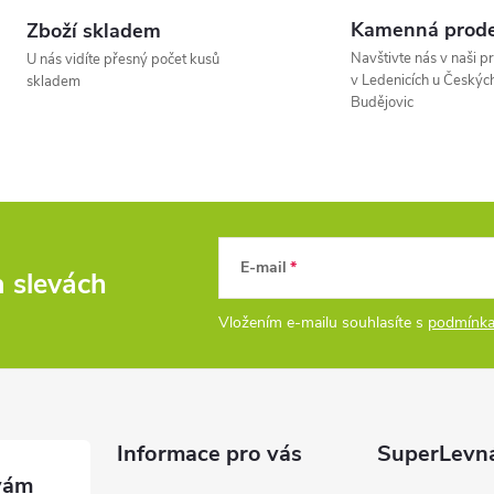
Kamenná prode
Zboží skladem
á
Navštivte nás v naši p
U nás vidíte přesný počet kusů
d
v Ledenicích u Českýc
skladem
Budějovic
a
c
p
E-mail
a slevách
Vložením e-mailu souhlasíte s
podmínka
v
k
y
Informace pro vás
SuperLevn
v