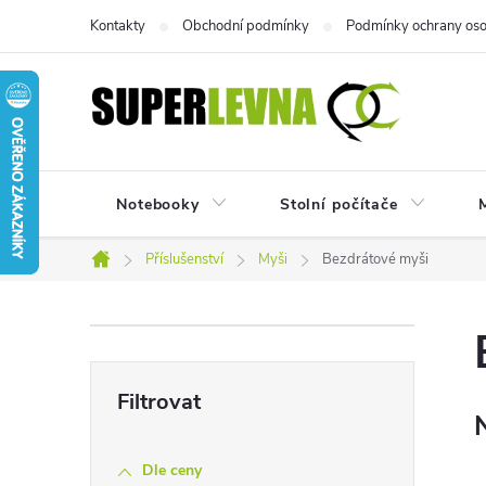
Přejít
Kontakty
Obchodní podmínky
Podmínky ochrany oso
na
obsah
Notebooky
Stolní počítače
M
Příslušenství
Myši
Bezdrátové myši
Domů
P
o
s
Dle ceny