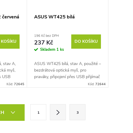
 červená
ASUS WT425 bílá
196 Kč bez DPH
 KOŠÍKU
237 Kč
DO KOŠÍKU
Skladem
1 ks
 stav A,
ASUS WT425 bílá, stav A, použité –
ická myš,
bezdrátová optická myš, pro
es USB
praváky, připojení přes USB přijímač
ení 2× AAA
(2,4 GHz), citlivost až 1600 DPI, 6
Kód:
72645
Kód:
72644
lení),
tlačítek, tlačítko pro změnu DPI,...
S
CH
1
3
t
r