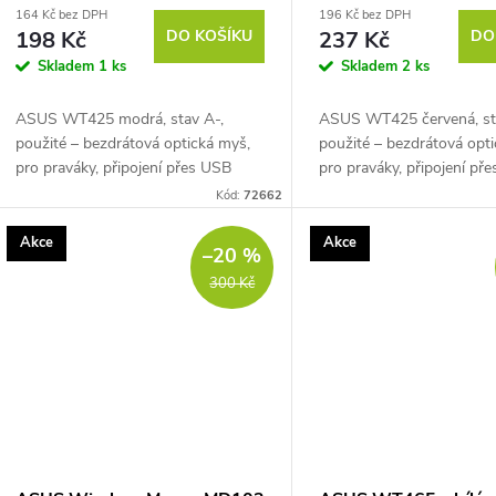
164 Kč bez DPH
196 Kč bez DPH
198 Kč
DO KOŠÍKU
237 Kč
DO
Skladem
1 ks
Skladem
2 ks
ASUS WT425 modrá, stav A-,
ASUS WT425 červená, st
použité – bezdrátová optická myš,
použité – bezdrátová opt
pro praváky, připojení přes USB
pro praváky, připojení př
přijímač (2,4 GHz), citlivost až 1600
přijímač (2,4 GHz), citliv
Kód:
72662
DPI, 6 tlačítek, tlačítko pro změnu
DPI, 6 tlačítek, tlačítko 
DPI,...
DPI,...
Akce
Akce
–20 %
300 Kč