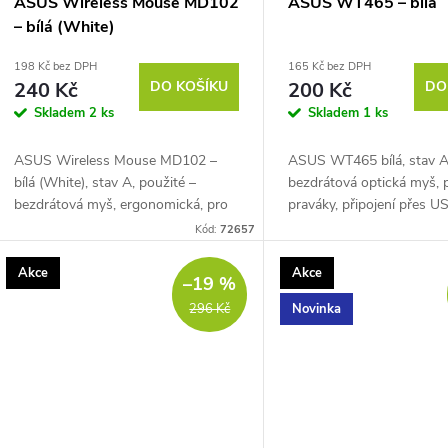
ASUS Wireless Mouse MD102
ASUS WT465 – bílá
– bílá (White)
198 Kč bez DPH
165 Kč bez DPH
240 Kč
DO KOŠÍKU
200 Kč
DO
Skladem
2 ks
Skladem
1 ks
ASUS Wireless Mouse MD102 –
ASUS WT465 bílá, stav A,
bílá (White), stav A, použité –
bezdrátová optická myš, 
bezdrátová myš, ergonomická, pro
praváky, připojení přes U
praváky, optická, připojení přes 2,4
(2,4 GHz), citlivost 1000 
Kód:
72657
GHz USB přijímač a Bluetooth,
5 tlačítek, klasické kolečk
citlivost 800 /...
Akce
Akce
–19 %
Novinka
296 Kč