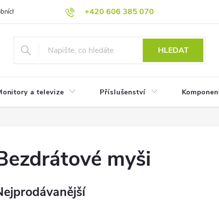
+420 606 385 070
bních údajů
Reklamační podmínky
Reklamace
Odstoupení od
HLEDAT
onitory a televize
Příslušenství
Komponen
Bezdrátové myši
Nejprodávanější