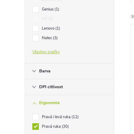
e
Genius
1
3
l
HP
0
Lenovo
1
Natec
3
Všechny značky
í
i
Barva
DPI citlivost
Ergonomie
Pravá i levá ruka
12
Pravá ruka
30