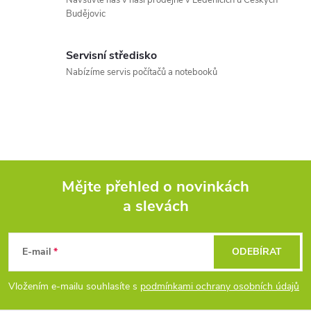
Budějovic
í
p
Servisní středisko
r
Nabízíme servis počítačů a notebooků
v
k
y
v
Mějte přehled o novinkách
a slevách
Z
ý
p
á
E-mail
ODEBÍRAT
i
p
Vložením e-mailu souhlasíte s
podmínkami ochrany osobních údajů
s