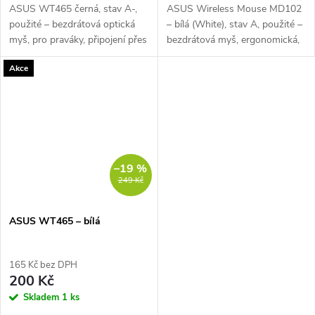
ASUS WT465 černá, stav A-,
ASUS Wireless Mouse MD102
použité – bezdrátová optická
– bílá (White), stav A, použité –
myš, pro praváky, připojení přes
bezdrátová myš, ergonomická,
USB přijímač (2,4 GHz), citlivost
pro praváky, optická, připojení
Akce
1000 / 1600 DPI, 5 tlačítek,
přes 2,4 GHz USB přijímač a
klasické kolečko, USB...
Bluetooth, citlivost 800 /...
–19 %
249 Kč
ASUS WT465 – bílá
165 Kč bez DPH
200 Kč
Skladem
1 ks