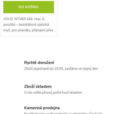
DO KOŠÍKU
ASUS WT465 bílá, stav A,
použité – bezdrátová optická
myš, pro praváky, připojení přes
USB přijímač (2,4 GHz), citlivost
1000 / 1600 DPI, 5 tlačítek,
klasické kolečko, USB...
O
v
Rychlé doručení
l
Zboží objednané do 10:00, zasíláme ve stejný den
á
Zboží skladem
d
U nás vidíte přesný počet kusů skladem
a
Kamenná prodejna
c
Navštivte nás v naši prodejně v Ledenicích u Českých