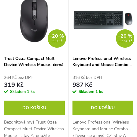
z
ý
Nejprodávanější
e
p
Abecedně
n
i
–20 %
–20 %
399 Kč
1 234 Kč
í
s
p
Trust Ozaa Compact Multi-
Lenovo Professional Wireless
Device Wireless Mouse- černá
Keyboard and Mouse Combo –
p
CZ/SK
r
264 Kč bez DPH
816 Kč bez DPH
r
319 Kč
987 Kč
o
Skladem
1 ks
Skladem
1 ks
o
d
DO KOŠÍKU
DO KOŠÍKU
d
u
Bezdrátová myš Trust Ozaa
Lenovo Professional Wireless
u
Compact Multi-Device Wireless
Keyboard and Mouse Combo –
Mouse – stav A, použité –
klávesnice a myš, CZ, stav A,