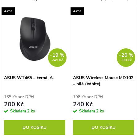
k
k
kompaktní myš s připojením až
použité – bezdrátový set s
Akce
Akce
ke 3 zařízením přes 2,4GHz
2,4GHz USB přijímačem,
t
USB přijímač a Bluetooth,
plnohodnotná klávesnice s
t
tichými...
numerickým...
ů
ů
–19 %
–20 %
249 Kč
300 Kč
ASUS WT465 – černá, A-
ASUS Wireless Mouse MD102
– bílá (White)
165 Kč bez DPH
198 Kč bez DPH
200 Kč
240 Kč
Skladem
2 ks
Skladem
2 ks
DO KOŠÍKU
DO KOŠÍKU