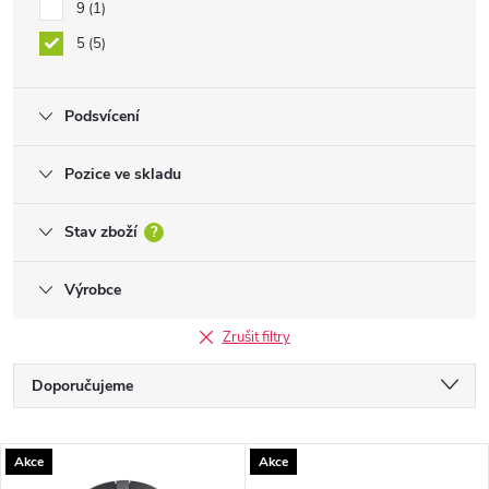
9
1
5
5
Podsvícení
Pozice ve skladu
Stav zboží
?
Výrobce
Zrušit filtry
Ř
Doporučujeme
a
Nejlevnější
V
Akce
Akce
Nejdražší