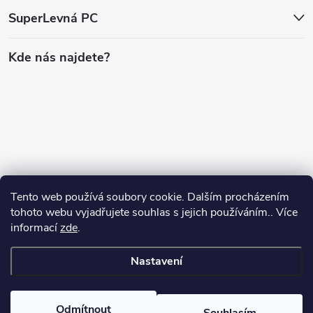
SuperLevná PC
Kde nás najdete?
Tento web používá soubory cookie. Dalším procházením
tohoto webu vyjadřujete souhlas s jejich používáním.. Více
informací
zde
.
Nastavení
Copyright 2026
SuperLevnaPC
. Všechna práva vyhrazena.
Odmítnout