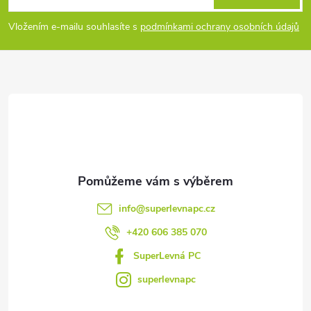
p
Vložením e-mailu souhlasíte s
podmínkami ochrany osobních údajů
a
t
í
info
@
superlevnapc.cz
+420 606 385 070
SuperLevná PC
superlevnapc