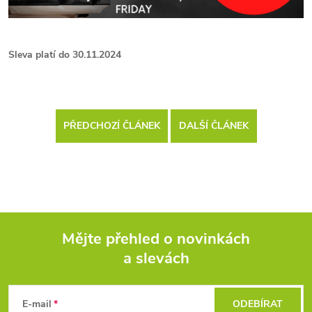
Sleva platí do 30.11.2024
PŘEDCHOZÍ ČLÁNEK
DALŠÍ ČLÁNEK
Mějte přehled o novinkách
a slevách
Z
á
E-mail
ODEBÍRAT