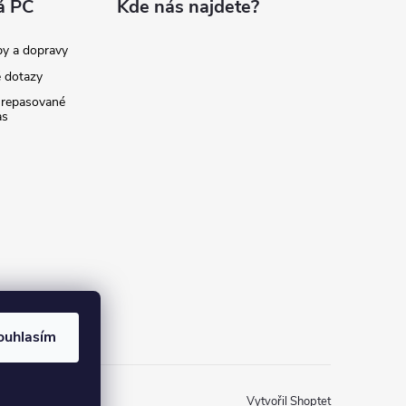
á PC
Kde nás najdete?
by a dopravy
é dotazy
 repasované
as
ouhlasím
Vytvořil Shoptet