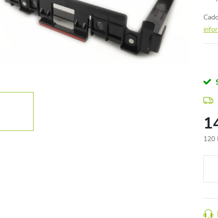
Cadd
info
1
120 
Měr
cena