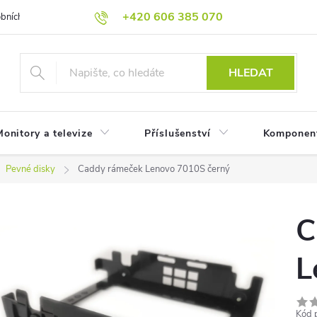
+420 606 385 070
bních údajů
Reklamační podmínky
Reklamace
Odstoupení od
HLEDAT
onitory a televize
Příslušenství
Komponen
Pevné disky
Caddy rámeček Lenovo 7010S černý
C
L
Kód 