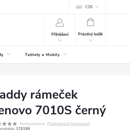
 kupní smlouvy
CZK
NÁKUPNÍ
KOŠÍK
Prázdný košík
Přihlášení
ty
Tablety a Mobily
addy rámeček
enovo 7010S černý
Podrobnosti hodnocení
Neohodnoceno
produktu:
170199