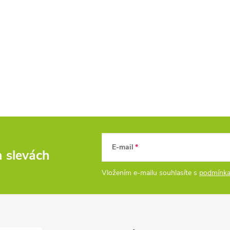
E-mail
a slevách
Vložením e-mailu souhlasíte s
podmínka