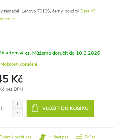
y rámeček Lenovo 7010S, černý, použitý
Detailní
rmace
Skladem
4 ks
10.8.2026
Možnosti doručení
45 Kč
Kč bez DPH
ná
:
VLOŽIT DO KOŠÍKU
Dotaz k produktu
Hlídací pes
Sdílet