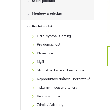
Stolní počítače
t
Monitory a televize
r
a
Příslušenství
Herní výbava- Gaming
n
Pro domácnost
n
Klávesnice
Myši
í
Sluchátka drátová i bezdrátová
p
Reproduktory drátové i bezdrátové
Tiskárny inkousty a tonery
a
Kabely a redukce
n
Zdroje / Adaptéry