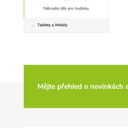
Náhradní díly pro hodinky
Tablety a Mobily
Z
Mějte přehled o novinkách
á
p