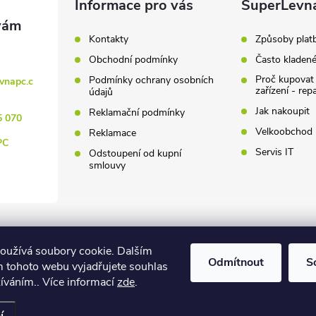
Informace pro vás
SuperLevn
Kontakty
Způsoby plat
Obchodní podmínky
Často kladen
Proč kupovat
Podmínky ochrany osobních
vnapc.c
zařízení - rep
údajů
Jak nakoupit
Reklamační podmínky
5 070
Velkoobchod
Reklamace
PC
Servis IT
Odstoupení od kupní
smlouvy
oužívá soubory cookie. Dalším
Odmítnout
S
 tohoto webu vyjadřujete souhlas
žíváním.. Více informací
zde
.