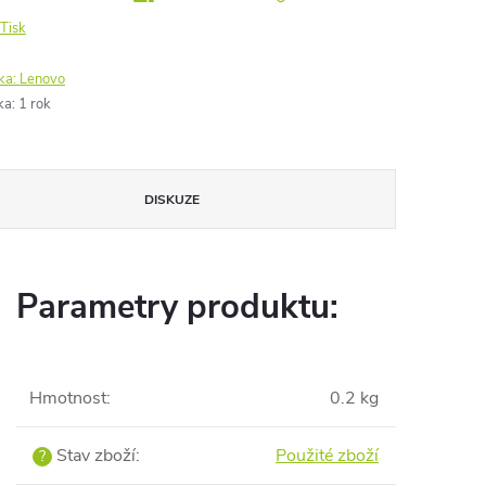
Tisk
ka:
Lenovo
ka
:
1 rok
DISKUZE
Parametry produktu:
Hmotnost
:
0.2 kg
Stav zboží
:
Použité zboží
?