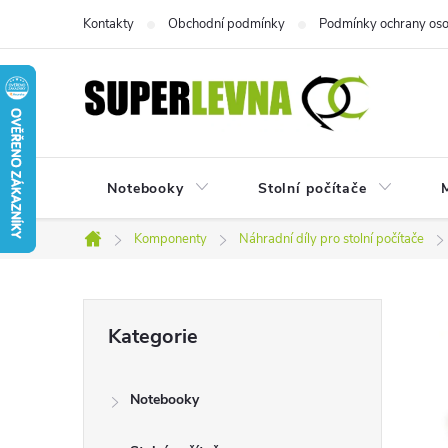
Přejít
Kontakty
Obchodní podmínky
Podmínky ochrany oso
na
obsah
Notebooky
Stolní počítače
M
Komponenty
Náhradní díly pro stolní počítače
Domů
P
Přeskočit
Kategorie
kategorie
o
Notebooky
s