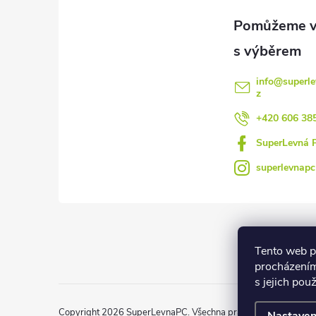
a
t
í
info
@
superle
z
+420 606 38
SuperLevná 
superlevnapc
Tento web p
procházením
s jejich pou
Copyright 2026
SuperLevnaPC
. Všechna práva vyhrazena.