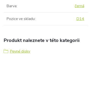
Barva
:
černá
Pozice ve skladu
:
D14
Produkt naleznete v této kategorii
Pevné disky