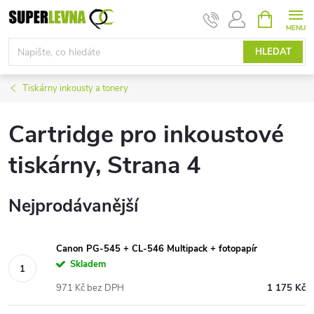
Přejít
NÁKUPNÍ
KOŠÍK
na
obsah
HLEDAT
Tiskárny inkousty a tonery
Cartridge pro inkoustové
tiskárny
, Strana 4
Nejprodávanější
Canon PG-545 + CL-546 Multipack + fotopapír
Skladem
971 Kč bez DPH
1 175 Kč