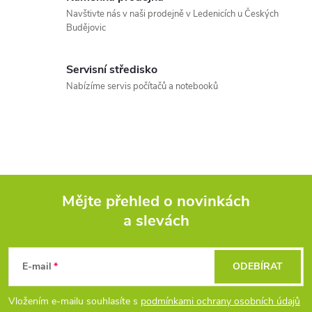
Navštivte nás v naši prodejně v Ledenicích u Českých
Budějovic
Servisní středisko
Nabízíme servis počítačů a notebooků
Mějte přehled o novinkách
a slevách
Z
á
E-mail
ODEBÍRAT
p
Vložením e-mailu souhlasíte s
podmínkami ochrany osobních údajů