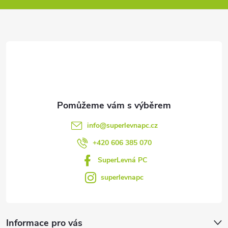
a
t
í
info
@
superlevnapc.cz
+420 606 385 070
SuperLevná PC
superlevnapc
Informace pro vás