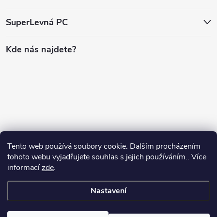
SuperLevná PC
Kde nás najdete?
Tento web používá soubory cookie. Dalším procházením
tohoto webu vyjadřujete souhlas s jejich používáním.. Více
informací
zde
.
Nastavení
Copyright 2026
SuperLevnaPC
. Všechna práva vyhrazena.