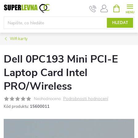
Přejít
NÁKUPNÍ
KOŠÍK
na
obsah
HLEDAT
Wifi karty
Dell 0PC193 Mini PCI-E
Laptop Card Intel
PRO/Wireless
Podrobnosti hodnocení
Neohodnoceno
Kód produktu:
15600011