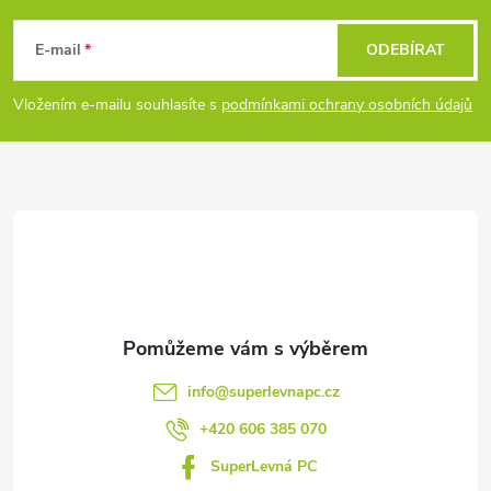
á
E-mail
ODEBÍRAT
p
Vložením e-mailu souhlasíte s
podmínkami ochrany osobních údajů
a
t
í
info
@
superlevnapc.cz
+420 606 385 070
SuperLevná PC