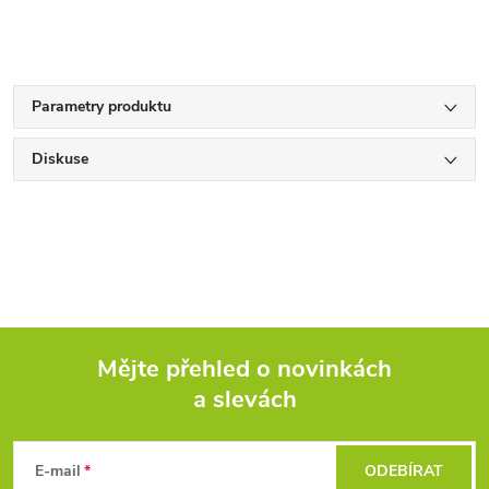
Parametry produktu
Diskuse
Mějte přehled o novinkách
a slevách
Z
á
E-mail
ODEBÍRAT