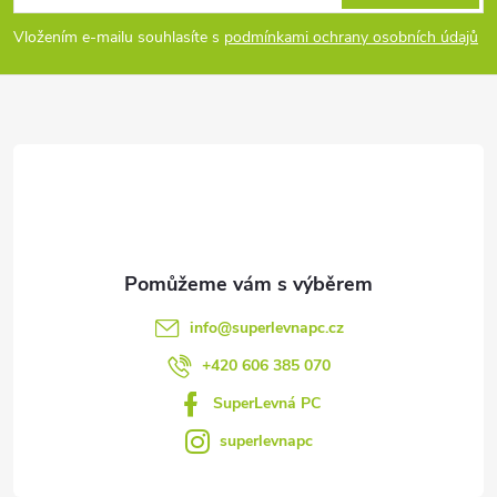
p
Vložením e-mailu souhlasíte s
podmínkami ochrany osobních údajů
a
t
í
info
@
superlevnapc.cz
+420 606 385 070
SuperLevná PC
superlevnapc