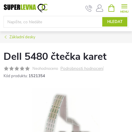
Přejít
NÁKUPNÍ
KOŠÍK
na
obsah
HLEDAT
Základní desky
Dell 5480 čtečka karet
Podrobnosti hodnocení
Neohodnoceno
Kód produktu:
1521354