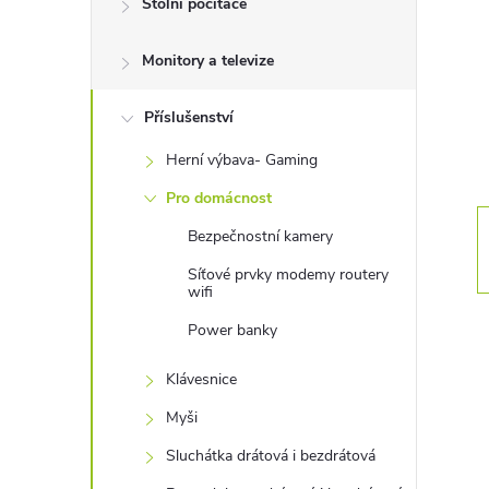
Stolní počítače
t
Monitory a televize
r
a
Příslušenství
Herní výbava- Gaming
n
Pro domácnost
n
Bezpečnostní kamery
Síťové prvky modemy routery
í
wifi
Power banky
p
Klávesnice
a
Myši
n
Sluchátka drátová i bezdrátová