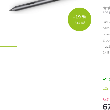
Kód 
–19 %
Dell
847 Kč
pero
pozn
2 bo
napá
14,5
847 
6