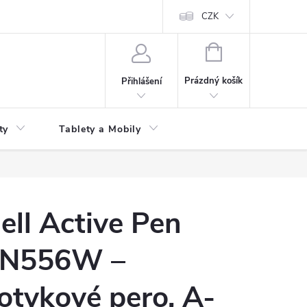
 kupní smlouvy
CZK
NÁKUPNÍ
KOŠÍK
Prázdný košík
Přihlášení
ty
Tablety a Mobily
ell Active Pen
N556W –
otykové pero, A-