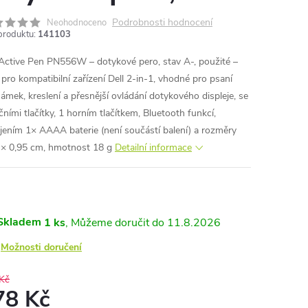
Podrobnosti hodnocení
Neohodnoceno
produktu:
141103
 Active Pen PN556W – dotykové pero, stav A-, použité –
 pro kompatibilní zařízení Dell 2-in-1, vhodné pro psaní
ámek, kreslení a přesnější ovládání dotykového displeje, se
čními tlačítky, 1 horním tlačítkem, Bluetooth funkcí,
jením 1× AAAA baterie (není součástí balení) a rozměry
 × 0,95 cm, hmotnost 18 g
Detailní informace
Skladem
1 ks
11.8.2026
Možnosti doručení
Kč
78 Kč