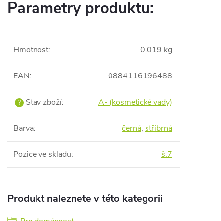
Parametry produktu:
Hmotnost
:
0.019 kg
EAN
:
0884116196488
Stav zboží
:
A- (kosmetické vady)
?
Barva
:
černá
,
stříbrná
Pozice ve skladu
:
š.7
Produkt naleznete v této kategorii