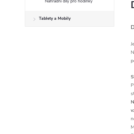
Náhradní díly pro hodinky
Tablety a Mobily
D
J
N
p
S
P
s
N
v
n
M