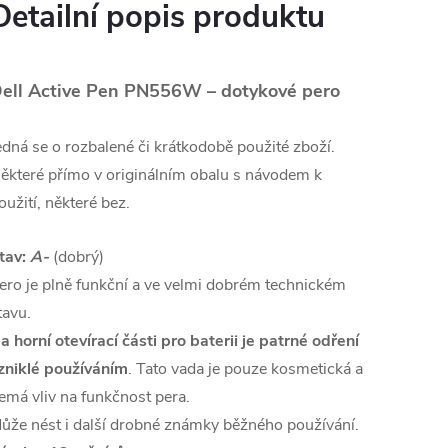
Detailní popis produktu
ell Active Pen PN556W – dotykové pero
edná se o rozbalené či krátkodobě použité zboží.
ěkteré přímo v originálním obalu s návodem k
oužití, některé bez.
tav:
A-
(dobrý)
ero je plně funkční a ve velmi dobrém technickém
tavu.
a horní otevírací části pro baterii je patrné odření
zniklé používáním
. Tato vada je pouze kosmetická a
emá vliv na funkčnost pera.
ůže nést i další drobné známky běžného používání.