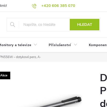
+420 606 385 070
bních údajů
Reklamační podmínky
Reklamace
Odstoupení od
HLEDAT
onitory a televize
Příslušenství
Komponen
n PN556W – dotykové pero, A-
D
Akce
P
d