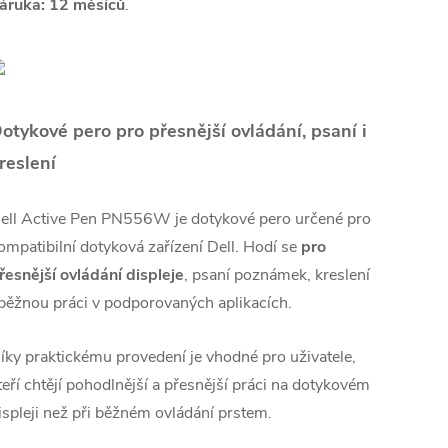
áruka: 12 měsíců
.
otykové pero pro přesnější ovládání, psaní i
reslení
ell Active Pen PN556W je dotykové pero určené pro
ompatibilní dotyková zařízení Dell. Hodí se
pro
řesnější ovládání displeje
, psaní poznámek, kreslení
 běžnou práci v podporovaných aplikacích.
íky praktickému provedení je vhodné pro uživatele,
teří chtějí pohodlnější a přesnější práci na dotykovém
ispleji než při běžném ovládání prstem.