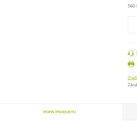
560 
Měr
cena
Znač
Záru
POPIS PRODUKTU