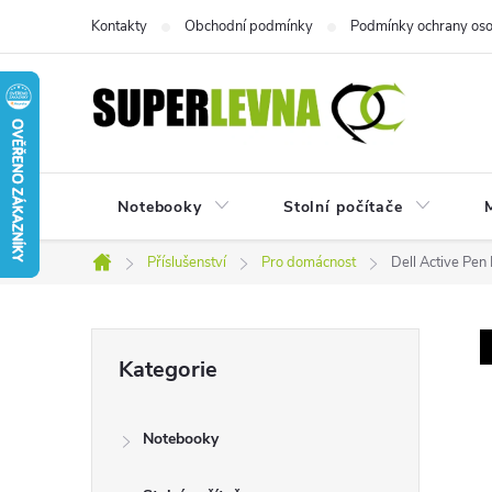
Přejít
Kontakty
Obchodní podmínky
Podmínky ochrany oso
na
obsah
Notebooky
Stolní počítače
M
Příslušenství
Pro domácnost
Dell Active Pe
Domů
P
Přeskočit
Kategorie
kategorie
o
Notebooky
s