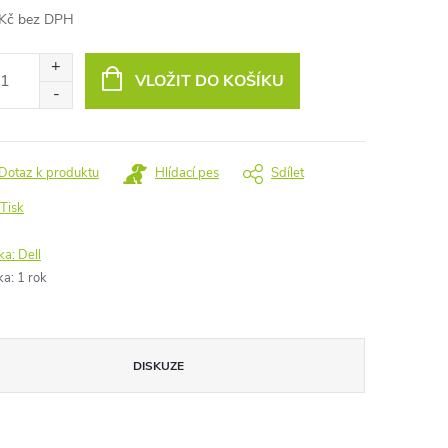
Kč bez DPH
ná
:
VLOŽIT DO KOŠÍKU
Dotaz k produktu
Hlídací pes
Sdílet
Tisk
ka:
Dell
ka
:
1 rok
DISKUZE