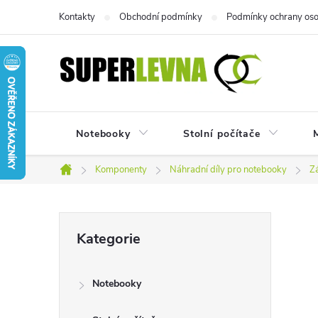
Přejít
Kontakty
Obchodní podmínky
Podmínky ochrany oso
na
obsah
Notebooky
Stolní počítače
M
Komponenty
Náhradní díly pro notebooky
Z
Domů
P
Přeskočit
Kategorie
kategorie
o
Notebooky
s