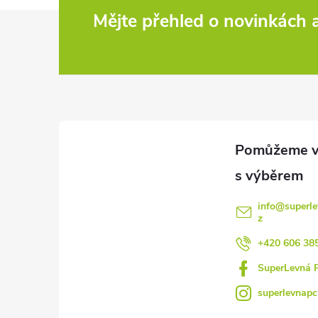
Z
Mějte přehled o novinkách
á
p
a
t
í
info
@
superle
z
+420 606 38
SuperLevná 
superlevnapc