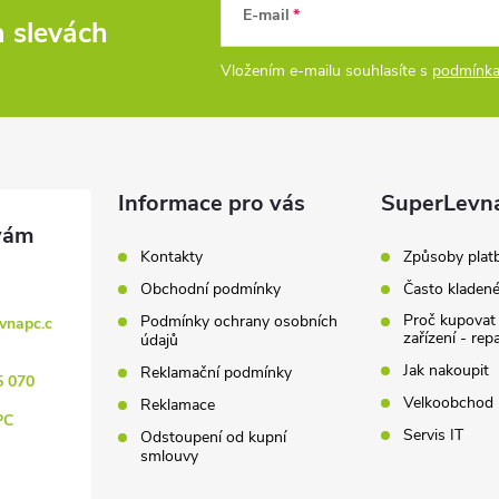
E-mail
a slevách
Vložením e-mailu souhlasíte s
podmínka
Informace pro vás
SuperLevn
Kontakty
Způsoby plat
Obchodní podmínky
Často kladen
Proč kupovat
Podmínky ochrany osobních
vnapc.c
zařízení - rep
údajů
Jak nakoupit
Reklamační podmínky
5 070
Velkoobchod
Reklamace
PC
Servis IT
Odstoupení od kupní
smlouvy