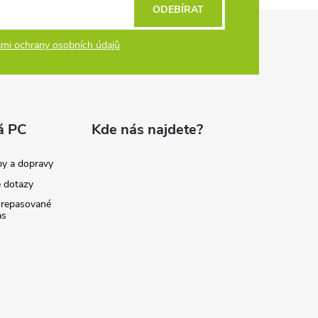
ODEBÍRAT
mi ochrany osobních údajů
á PC
Kde nás najdete?
by a dopravy
é dotazy
 repasované
as