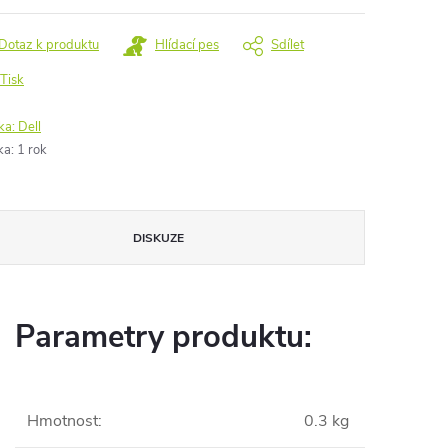
Dotaz k produktu
Hlídací pes
Sdílet
Tisk
ka:
Dell
ka
:
1 rok
DISKUZE
Parametry produktu:
Hmotnost
:
0.3 kg