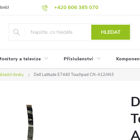
+420 606 385 070
bních údajů
Reklamační podmínky
Reklamace
Odstoupení od
HLEDAT
onitory a televize
Příslušenství
Komponen
ákladní desky
Dell Latitude E7440 Touchpad CN-A12AN3
D
T
A