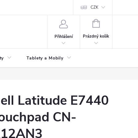
 kupní smlouvy
CZK
NÁKUPNÍ
KOŠÍK
Prázdný košík
Přihlášení
ty
Tablety a Mobily
ell Latitude E7440
ouchpad CN-
12AN3