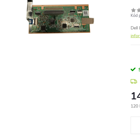
Kód 
Dell
info
1
120 
Měr
cena