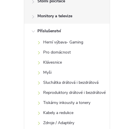
Stolní počítače
t
Monitory a televize
r
a
Příslušenství
Herní výbava- Gaming
n
Pro domácnost
n
Klávesnice
Myši
í
Sluchátka drátová i bezdrátová
p
Reproduktory drátové i bezdrátové
Tiskárny inkousty a tonery
a
Kabely a redukce
n
Zdroje / Adaptéry