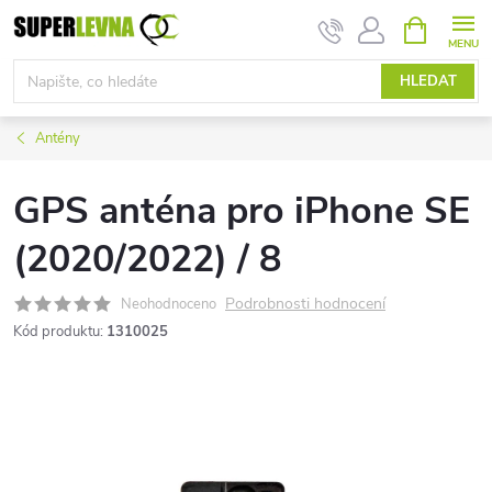
Přejít
NÁKUPNÍ
KOŠÍK
na
obsah
HLEDAT
Antény
GPS anténa pro iPhone SE
(2020/2022) / 8
Podrobnosti hodnocení
Neohodnoceno
Kód produktu:
1310025