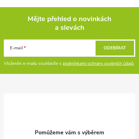
Mějte přehled o novinkách
a slevách
Z
á
E-mail
ODEBÍRAT
p
Vložením e-mailu souhlasíte s
podmínkami ochrany osobních údajů
a
t
í