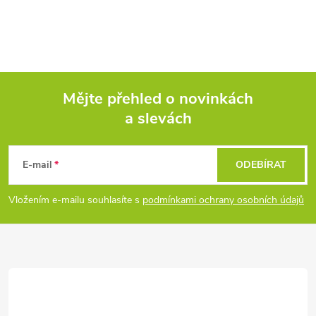
Mějte přehled o novinkách
a slevách
Z
á
E-mail
ODEBÍRAT
p
Vložením e-mailu souhlasíte s
podmínkami ochrany osobních údajů
a
t
í