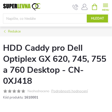
Přejít
NÁKUPNÍ
KOŠÍK
na
obsah
HLEDAT
Redukce
HDD Caddy pro Dell
Optiplex GX 620, 745, 755
a 760 Desktop - CN-
0XJ418
Podrobnosti hodnocení
Neohodnoceno
Kód produktu:
1610001