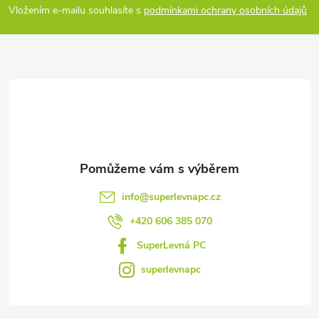
p
Vložením e-mailu souhlasíte s
podmínkami ochrany osobních údajů
a
t
í
info
@
superlevnapc.cz
+420 606 385 070
SuperLevná PC
superlevnapc