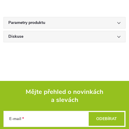
Parametry produktu
Diskuse
Mějte přehled o novinkách
a slevách
Z
á
E-mail
ODEBÍRAT