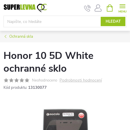
Přejít
NÁKUPNÍ
KOŠÍK
na
obsah
HLEDAT
Ochranná skla
Honor 10 5D White
ochranné sklo
Podrobnosti hodnocení
Neohodnoceno
Kód produktu:
13130077