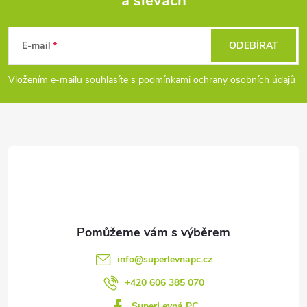
a slevách
Z
á
E-mail
ODEBÍRAT
p
Vložením e-mailu souhlasíte s
podmínkami ochrany osobních údajů
a
t
í
info
@
superlevnapc.cz
+420 606 385 070
SuperLevná PC