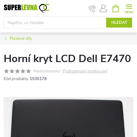
Přejít
NÁKUPNÍ
KOŠÍK
na
obsah
HLEDAT
Plastové díly
Horní kryt LCD Dell E7470
Podrobnosti hodnocení
Neohodnoceno
Kód produktu:
1530178