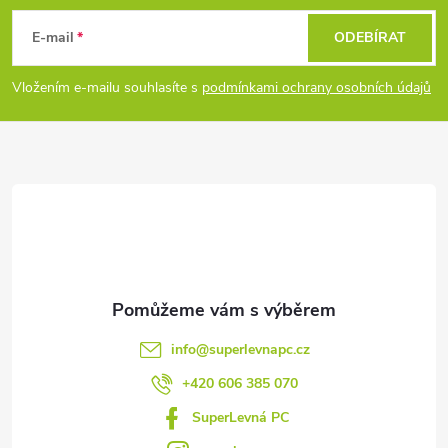
á
E-mail
ODEBÍRAT
p
Vložením e-mailu souhlasíte s
podmínkami ochrany osobních údajů
a
t
í
info
@
superlevnapc.cz
+420 606 385 070
SuperLevná PC