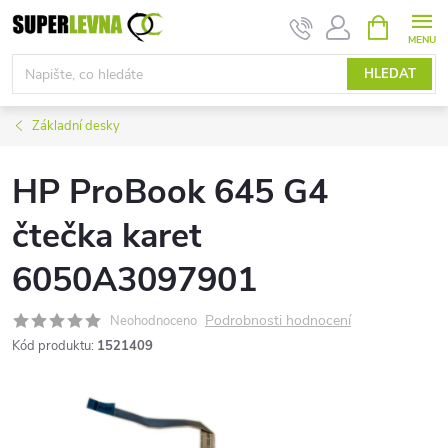
Přejít
NÁKUPNÍ
KOŠÍK
na
obsah
HLEDAT
Základní desky
HP ProBook 645 G4
čtečka karet
6050A3097901
Podrobnosti hodnocení
Neohodnoceno
Kód produktu:
1521409