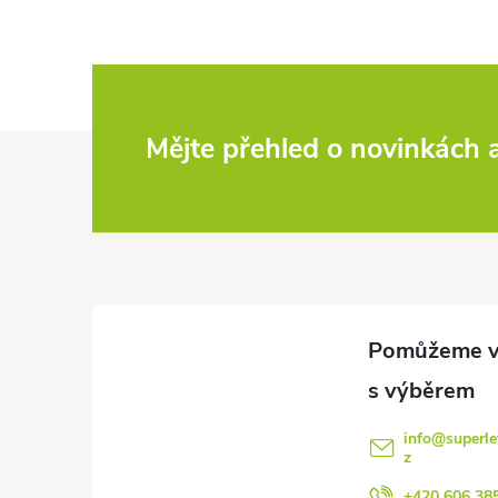
Z
Mějte přehled o novinkách
á
p
a
t
í
info
@
superle
z
+420 606 38