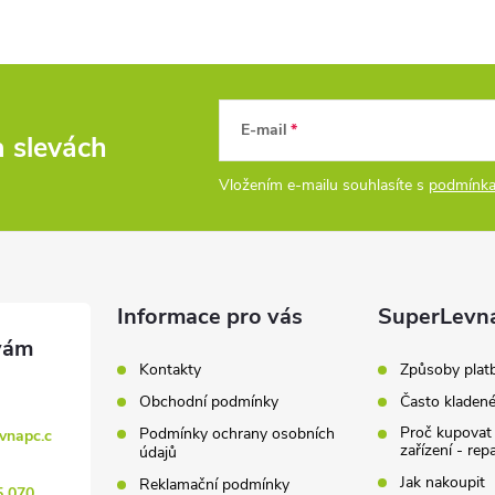
E-mail
a slevách
Vložením e-mailu souhlasíte s
podmínka
Informace pro vás
SuperLevn
Kontakty
Způsoby plat
Obchodní podmínky
Často kladen
Proč kupovat
Podmínky ochrany osobních
vnapc.c
zařízení - rep
údajů
Jak nakoupit
Reklamační podmínky
5 070