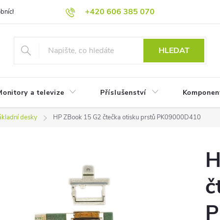
+420 606 385 070
bních údajů
Reklamační podmínky
Reklamace
Odstoupení od
HLEDAT
onitory a televize
Příslušenství
Komponen
ákladní desky
HP ZBook 15 G2 čtečka otisku prstů PK09000D410
H
č
P