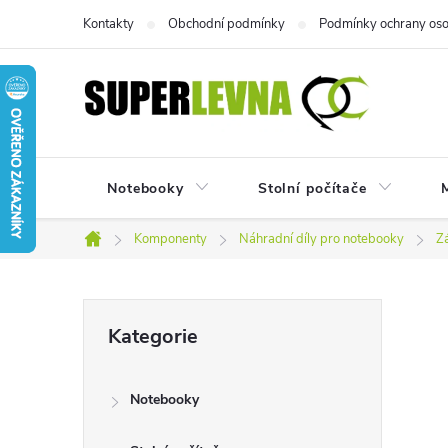
Přejít
Kontakty
Obchodní podmínky
Podmínky ochrany oso
na
obsah
Notebooky
Stolní počítače
M
Komponenty
Náhradní díly pro notebooky
Z
Domů
P
Přeskočit
Kategorie
kategorie
o
Notebooky
s