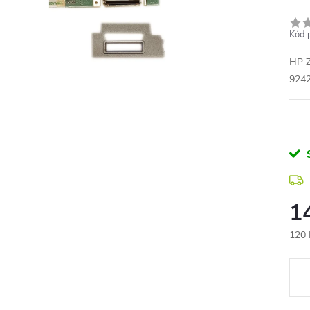
Kód 
HP Z
924
1
120 
Měr
cena