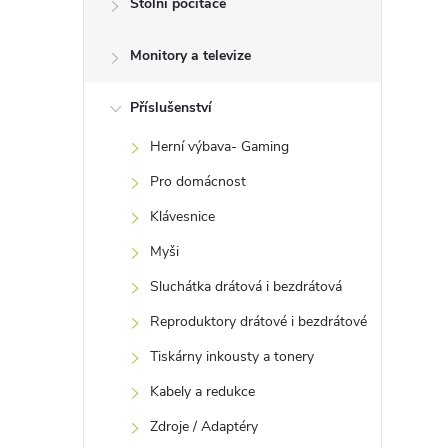
Stolní počítače
t
Monitory a televize
r
a
Příslušenství
Herní výbava- Gaming
n
Pro domácnost
n
Klávesnice
Myši
í
Sluchátka drátová i bezdrátová
p
Reproduktory drátové i bezdrátové
Tiskárny inkousty a tonery
a
Kabely a redukce
n
Zdroje / Adaptéry