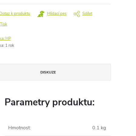
Dotaz k produktu
Hlídací pes
Sdílet
Tisk
ka:
HP
ka
:
1 rok
DISKUZE
Parametry produktu:
Hmotnost
:
0.1 kg