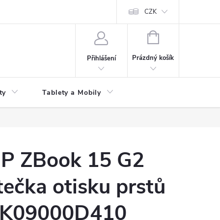
 kupní smlouvy
CZK
NÁKUPNÍ
KOŠÍK
Prázdný košík
Přihlášení
ty
Tablety a Mobily
P ZBook 15 G2
tečka otisku prstů
K09000D410