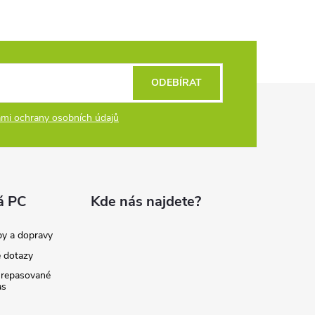
ODEBÍRAT
mi ochrany osobních údajů
á PC
Kde nás najdete?
by a dopravy
é dotazy
 repasované
as