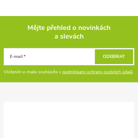
Mějte přehled o novinkách
a slevách
Z
á
E-mail
ODEBÍRAT
p
Vložením e-mailu souhlasíte s
podmínkami ochrany osobních údajů
a
t
í