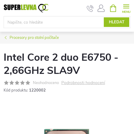
Přejít
NÁKUPNÍ
KOŠÍK
na
obsah
HLEDAT
Procesory pro stolní počítače
Intel Core 2 duo E6750 -
2,66GHz SLA9V
Podrobnosti hodnocení
Neohodnoceno
Kód produktu:
1220002