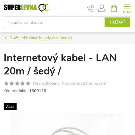
Přejít
NÁKUPNÍ
KOŠÍK
na
obsah
HLEDAT
RJ45 LAN síťové kabely pro internet
Internetový kabel - LAN
20m / šedý /
Podrobnosti hodnocení
Neohodnoceno
Kód produktu:
1300126
Akce