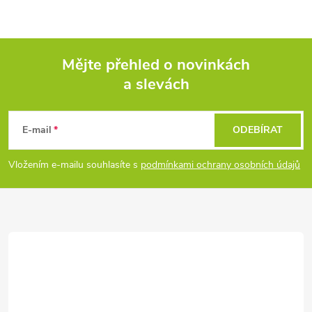
Mějte přehled o novinkách
a slevách
Z
á
E-mail
ODEBÍRAT
p
Vložením e-mailu souhlasíte s
podmínkami ochrany osobních údajů
a
t
í