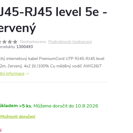
J45-RJ45 level 5e -
ervený
Podrobnosti hodnocení
Neohodnoceno
produktu:
1300493
itý internetový kabel PremiumCord UTP RJ45-RJ45 level
 2m, červený, 4x2 žil /100% Cu měděný vodič AWG26/7
ilní informace
Skladem
>5 ks
10.8.2026
Možnosti doručení
č