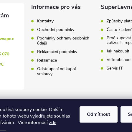
Informace pro vás
SuperLevn
Kontakty
Způsoby plat
Obchodní podmínky
Často kladen
Proč kupovat
Podmínky ochrany osobních
vnapc.c
zařízení - rep
údajů
Jak nakoupit
Reklamační podmínky
5 070
Velkoobchod
Reklamace
PC
Servis IT
Odstoupení od kupní
smlouvy
oužívá soubory cookie. Dalším
Odmítnout
S
 tohoto webu vyjadřujete souhlas
žíváním.. Více informací
zde
.