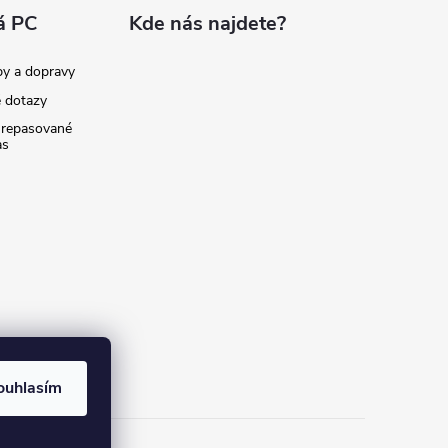
á PC
Kde nás najdete?
by a dopravy
é dotazy
 repasované
as
ouhlasím