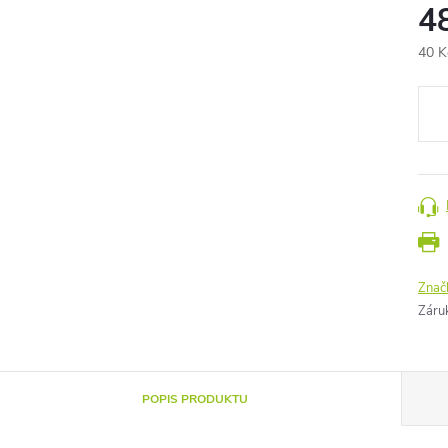
4
40 K
Měr
cena
Znač
Záru
POPIS PRODUKTU