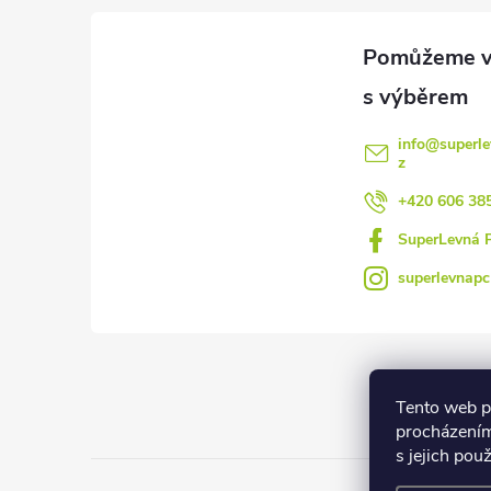
a
t
í
info
@
superle
z
+420 606 38
SuperLevná 
superlevnapc
Tento web p
procházením
s jejich pou