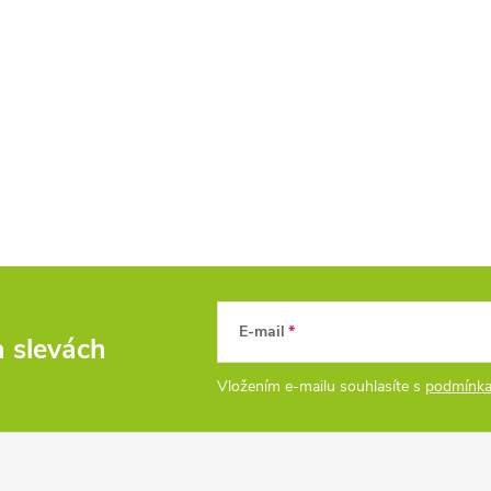
E-mail
a slevách
Vložením e-mailu souhlasíte s
podmínka