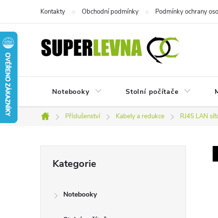
Přejít
Kontakty
Obchodní podmínky
Podmínky ochrany oso
na
obsah
Notebooky
Stolní počítače
M
Příslušenství
Kabely a redukce
RJ45 LAN síťo
Domů
P
Přeskočit
Kategorie
kategorie
o
Notebooky
s