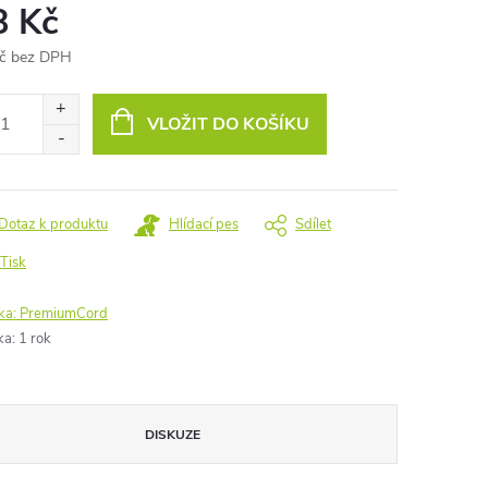
8 Kč
č bez DPH
ná
:
VLOŽIT DO KOŠÍKU
Dotaz k produktu
Hlídací pes
Sdílet
Tisk
ka:
PremiumCord
ka
:
1 rok
DISKUZE