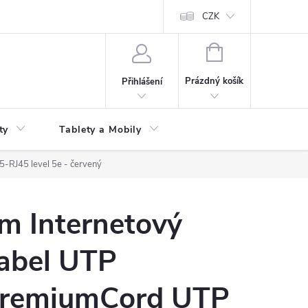
 kupní smlouvy
CZK
NÁKUPNÍ
KOŠÍK
Prázdný košík
Přihlášení
ty
Tablety a Mobily
-RJ45 level 5e - červený
m Internetový
abel UTP
remiumCord UTP