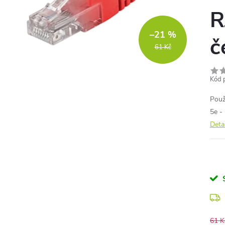
R
–21 %
č
61 Kč
Kód 
Použ
5e -
Deta
61 K