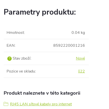
Parametry produktu:
Hmotnost
:
0.04 kg
EAN
:
8592220001216
Stav zboží
:
Nové
?
Pozice ve skladu
:
š22
Produkt naleznete v této kategorii
RJ45 LAN síťové kabely pro internet