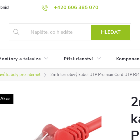
+420 606 385 070
bních údajů
Reklamační podmínky
Reklamace
Odstoupení od
HLEDAT
onitory a televize
Příslušenství
Komponen
vé kabely pro internet
2m Internetový kabel UTP PremiumCord UTP RJ45
2
Akce
k
P