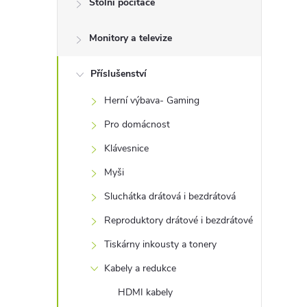
Stolní počítače
t
Monitory a televize
r
a
Příslušenství
Herní výbava- Gaming
n
Pro domácnost
n
Klávesnice
Myši
í
Sluchátka drátová i bezdrátová
p
Reproduktory drátové i bezdrátové
Tiskárny inkousty a tonery
a
Kabely a redukce
n
HDMI kabely