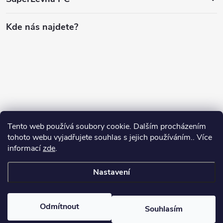
Kde nás najdete?
Tento web používá soubory cookie. Dalším procházením
tohoto webu vyjadřujete souhlas s jejich používáním.. Více
informací
zde
.
Nastavení
Copyright 2026
SuperLevnaPC
. Všechna práva vyhrazena.
Odmítnout
Souhlasím
Vytvořil Shoptet