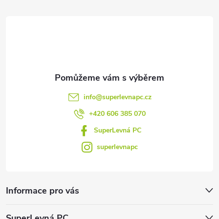
t
í
info
@
superlevnapc.cz
+420 606 385 070
SuperLevná PC
superlevnapc
Informace pro vás
SuperLevná PC