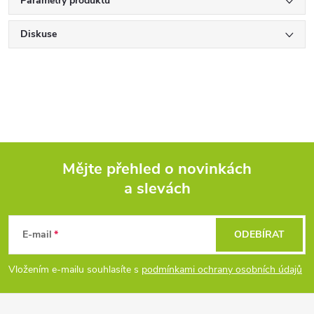
Parametry produktu
Diskuse
Mějte přehled o novinkách
a slevách
Z
á
E-mail
ODEBÍRAT
p
Vložením e-mailu souhlasíte s
podmínkami ochrany osobních údajů
a