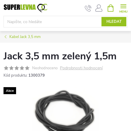
Přejít
NÁKUPNÍ
KOŠÍK
na
obsah
HLEDAT
Kabel Jack 3,5 mm
Jack 3,5 mm zelený 1,5m
Podrobnosti hodnocení
Neohodnoceno
Kód produktu:
1300379
Akce