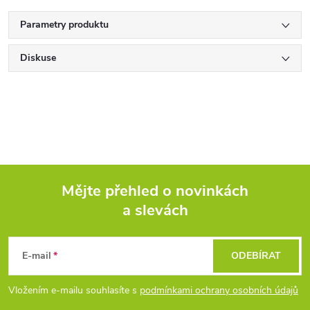
Parametry produktu
Diskuse
Mějte přehled o novinkách
a slevách
Z
á
E-mail
ODEBÍRAT
p
Vložením e-mailu souhlasíte s
podmínkami ochrany osobních údajů