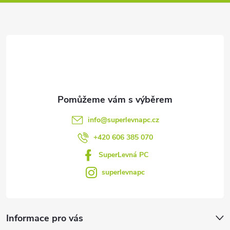
a
t
í
info
@
superlevnapc.cz
+420 606 385 070
SuperLevná PC
superlevnapc
Informace pro vás