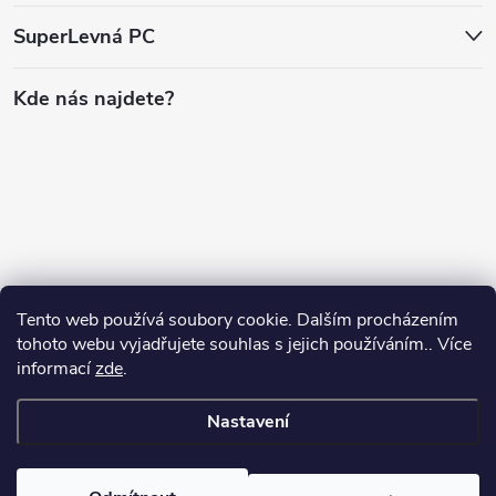
SuperLevná PC
Kde nás najdete?
Tento web používá soubory cookie. Dalším procházením
tohoto webu vyjadřujete souhlas s jejich používáním.. Více
informací
zde
.
Nastavení
Copyright 2026
SuperLevnaPC
. Všechna práva vyhrazena.