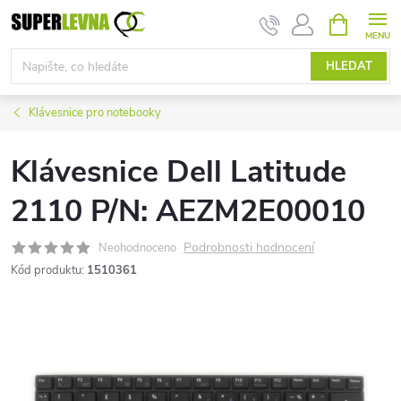
Přejít
NÁKUPNÍ
KOŠÍK
na
obsah
HLEDAT
Klávesnice pro notebooky
Klávesnice Dell Latitude
2110 P/N: AEZM2E00010
Podrobnosti hodnocení
Neohodnoceno
Kód produktu:
1510361