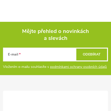
Mějte přehled o novinkách
a slevách
Z
á
E-mail
ODEBÍRAT
p
Vložením e-mailu souhlasíte s
podmínkami ochrany osobních údajů
a
t
í