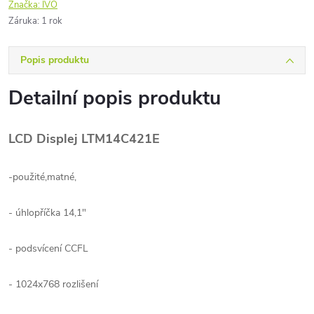
Značka:
IVO
Záruka
:
1 rok
Popis produktu
Detailní popis produktu
LCD Displej LTM14C421E
-použité,matné,
- úhlopříčka 14,1"
- podsvícení CCFL
- 1024x768 rozlišení