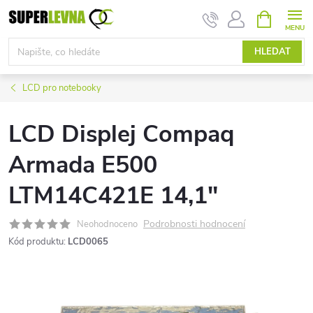
Přejít
NÁKUPNÍ
KOŠÍK
na
obsah
HLEDAT
LCD pro notebooky
LCD Displej Compaq
Armada E500
LTM14C421E 14,1"
Podrobnosti hodnocení
Neohodnoceno
Kód produktu:
LCD0065