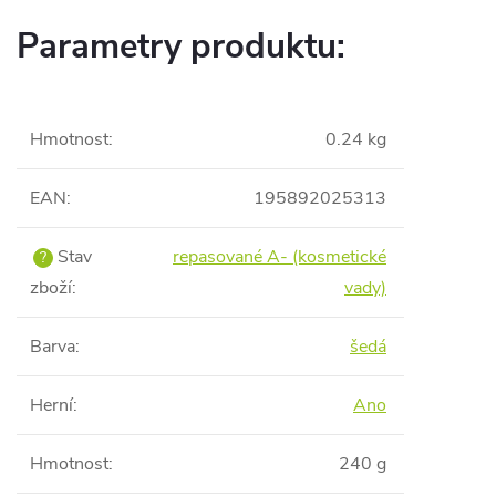
Parametry produktu:
Hmotnost
:
0.24 kg
EAN
:
195892025313
Stav
repasované A- (kosmetické
?
zboží
:
vady)
Barva
:
šedá
Herní
:
Ano
Hmotnost
:
240 g