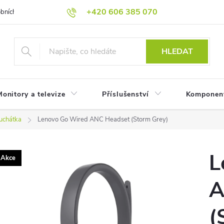
+420 606 385 070
bních údajů
Reklamační podmínky
Reklamace
Odstoupení od
HLEDAT
onitory a televize
Příslušenství
Komponen
luchátka
Lenovo Go Wired ANC Headset (Storm Grey)
L
Akce
A
(