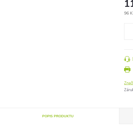
1
96 K
Měr
cena
Znač
Záru
POPIS PRODUKTU