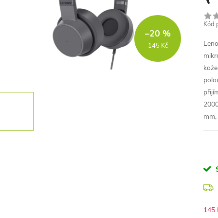
Kód 
–20 %
Leno
145 Kč
mikr
kože
polo
přij
2000
mm, 
145 