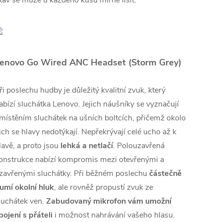
tav se může u každého kusu mírně lišit.
enovo Go Wired ANC Headset (Storm Grey)
ři poslechu hudby je důležitý kvalitní zvuk, který
abízí sluchátka Lenovo. Jejich náušníky se vyznačují
místěním sluchátek na ušních boltcích, přičemž okolo
ich se hlavy nedotýkají. Nepřekrývají celé ucho až k
lavě, a proto jsou
lehká a netlačí
. Polouzavřená
onstrukce nabízí kompromis mezi otevřenými a
zavřenými sluchátky. Při běžném poslechu
částečně
lumí okolní hluk
, ale rovněž propustí zvuk ze
luchátek ven.
Zabudovaný mikrofon vám umožní
pojení s přáteli
i možnost nahrávání vašeho hlasu.