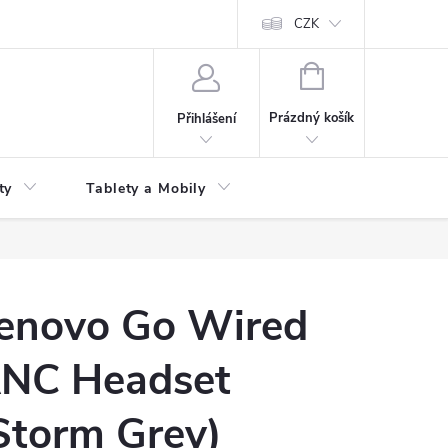
 kupní smlouvy
CZK
NÁKUPNÍ
KOŠÍK
Prázdný košík
Přihlášení
ty
Tablety a Mobily
enovo Go Wired
NC Headset
Storm Grey)