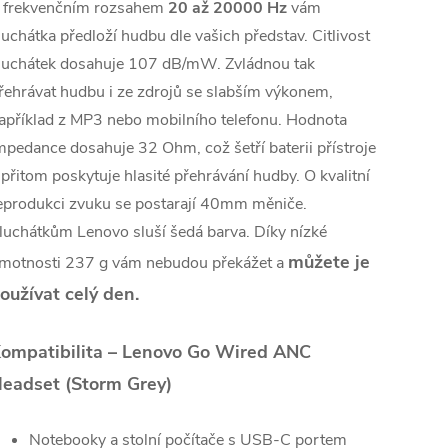
 frekvenčním rozsahem
20 až 20000 Hz
vám
luchátka předloží hudbu dle vašich představ. Citlivost
luchátek dosahuje 107 dB/mW. Zvládnou tak
řehrávat hudbu i ze zdrojů se slabším výkonem,
apříklad z MP3 nebo mobilního telefonu. Hodnota
mpedance dosahuje 32 Ohm, což šetří baterii přístroje
 přitom poskytuje hlasité přehrávání hudby. O kvalitní
eprodukci zvuku se postarají 40mm měniče.
luchátkům Lenovo sluší šedá barva. Díky nízké
můžete je
motnosti 237 g vám nebudou překážet a
oužívat celý den.
ompatibilita – Lenovo Go Wired ANC
eadset (Storm Grey)
Notebooky a stolní počítače s USB-C portem