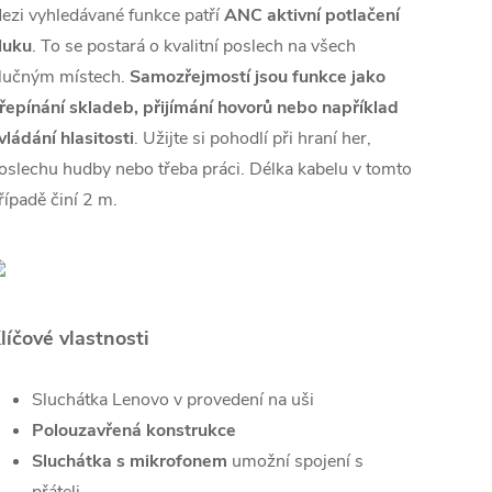
ezi vyhledávané funkce patří
ANC aktivní potlačení
luku
. To se postará o kvalitní poslech na všech
lučným místech.
Samozřejmostí jsou funkce jako
řepínání skladeb, přijímání hovorů nebo například
vládání hlasitosti
. Užijte si pohodlí při hraní her,
oslechu hudby nebo třeba práci. Délka kabelu v tomto
řípadě činí 2 m.
líčové vlastnosti
Sluchátka Lenovo v provedení na uši
Polouzavřená konstrukce
Sluchátka s mikrofonem
umožní spojení s