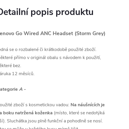
Detailní popis produktu
enovo Go Wired ANC Headset (Storm Grey)
edná se o rozbalené či krátkodobě použité zboží.
ěkteré přímo v originál obalu s návodem k použití,
ěkteré bez.
áruka 12 měsíců.
ategorie
A -
oužité zboží s kosmetickou vadou:
Na náušnících je
a boku natržená koženka
(místo, které se nedotýká
ší). Sluchátka jsou plně funkční a pohodlně se nosí.