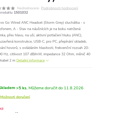
Podrobnosti hodnocení
Neohodnoceno
produktu:
1501032
vo Go Wired ANC Headset (Storm Grey) sluchátka - s
ofonem, A - Stav na náušnících je na boku natržená
nka, přes hlavu, na uši, aktivní potlačení hluku (ANC),
uzavřená konstrukce, USB-C, pro PC, přepínání skladeb,
ímání hovorů, s ovládáním hlasitosti, frekvenční rozsah 20-
0 Hz, citlivost 107 dB/mW, impedance 32 Ohm, měnič 40
kabel 2 m
Detailní informace
Skladem
>5 ks
11.8.2026
Možnosti doručení
Kč