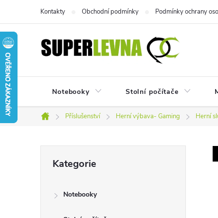
Přejít
Kontakty
Obchodní podmínky
Podmínky ochrany oso
na
obsah
Notebooky
Stolní počítače
M
Příslušenství
Herní výbava- Gaming
Herní s
Domů
P
Přeskočit
Kategorie
kategorie
o
Notebooky
s