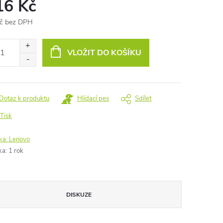
16 Kč
č bez DPH
ná
:
VLOŽIT DO KOŠÍKU
Dotaz k produktu
Hlídací pes
Sdílet
Tisk
ka:
Lenovo
ka
:
1 rok
DISKUZE