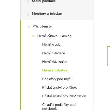
Stolní počítače
t
Monitory a televize
r
a
Příslušenství
Herní výbava- Gaming
n
Herní křesla
n
Herní ovladače
Herní klávesnice
í
Herní sluchátka
p
Podložky pod myši
Příslušenství pro Xbox
a
Příslušenství pro PlayStation
n
Chladící podložky pod
notebook