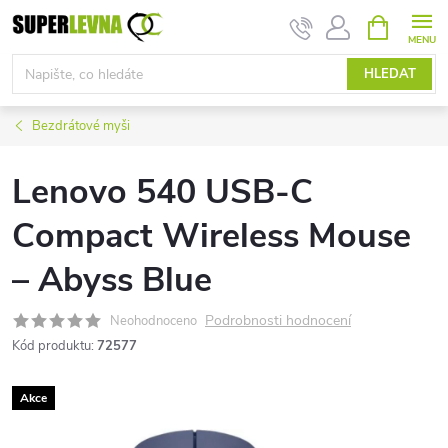
Přejít
NÁKUPNÍ
KOŠÍK
na
obsah
HLEDAT
Bezdrátové myši
Lenovo 540 USB-C
Compact Wireless Mouse
– Abyss Blue
Podrobnosti hodnocení
Neohodnoceno
Kód produktu:
72577
Akce