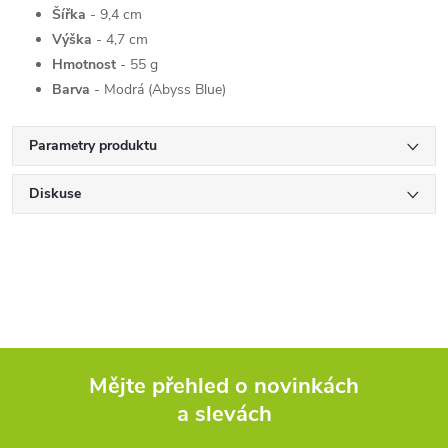
Šířka
- 9,4 cm
Výška
- 4,7 cm
Hmotnost
- 55 g
Barva
- Modrá (Abyss Blue)
Parametry produktu
Diskuse
Mějte přehled o novinkách
a slevách
Z