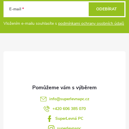
á
E-mail
ODEBÍRAT
p
Vložením e-mailu souhlasíte s
podmínkami ochrany osobních údajů
a
t
í
info
@
superlevnapc.cz
+420 606 385 070
SuperLevná PC
superlevnapc