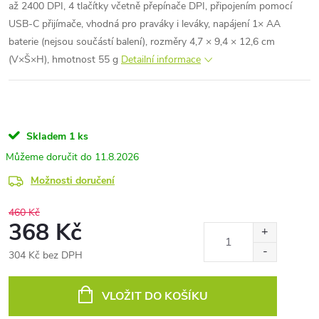
až 2400 DPI, 4 tlačítky včetně přepínače DPI, připojením pomocí
USB-C přijímače, vhodná pro praváky i leváky, napájení 1× AA
baterie (nejsou součástí balení), rozměry 4,7 × 9,4 × 12,6 cm
(V×Š×H), hmotnost 55 g
Detailní informace
Skladem
1 ks
11.8.2026
Možnosti doručení
460 Kč
368 Kč
304 Kč bez DPH
Měrná
cena:
VLOŽIT DO KOŠÍKU