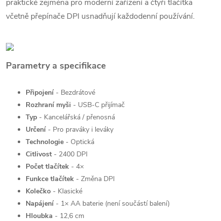
praktické zejména pro moderní zařízení a čtyři tlačítka
včetně přepínače DPI usnadňují každodenní používání.
Parametry a specifikace
Připojení
- Bezdrátové
Rozhraní myši
- USB-C přijímač
Typ
- Kancelářská / přenosná
Určení
- Pro praváky i leváky
Technologie
- Optická
Citlivost
- 2400 DPI
Počet tlačítek
- 4×
Funkce tlačítek
- Změna DPI
Kolečko
- Klasické
Napájení
- 1× AA baterie (není součástí balení)
Hloubka
- 12,6 cm