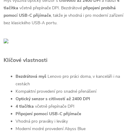
Myš využívá optický senzor s
citlivostí až 2400 DPI
a nabízí
4
tlačítka
včetně přepínače DPI. Bezdrátové
připojení probíhá
pomocí USB-C přijímače
, takže je vhodná i pro moderní zařízení
bez klasického USB-A portu.
Klíčové vlastnosti
Bezdrátová myš
Lenovo pro práci doma, v kanceláři i na
cestách
Kompaktní provedení pro snadné přenášení
Optický senzor s citlivostí až 2400 DPI
4 tlačítka
včetně přepínače DPI
Připojení pomocí USB-C přijímače
Vhodná pro praváky i leváky
Moderní modré provedení Abyss Blue