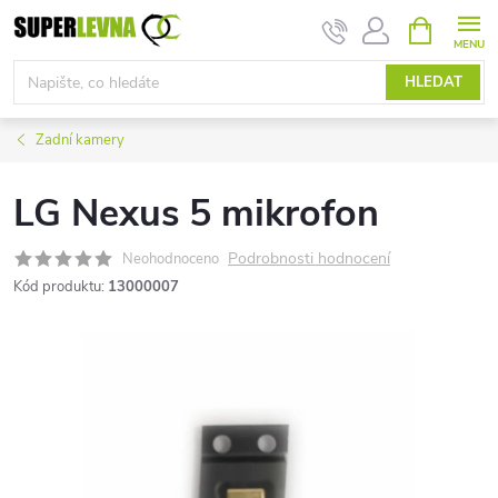
Přejít
NÁKUPNÍ
KOŠÍK
na
obsah
HLEDAT
Zadní kamery
LG Nexus 5 mikrofon
Podrobnosti hodnocení
Neohodnoceno
Kód produktu:
13000007