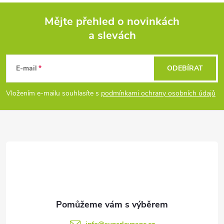
Mějte přehled o novinkách
a slevách
Z
á
E-mail
ODEBÍRAT
p
Vložením e-mailu souhlasíte s
podmínkami ochrany osobních údajů
a
t
í