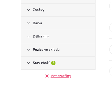
t
Značky
r
Barva
a
Délka (m)
n
Pozice ve skladu
n
Stav zboží
?
í
Vymazat filtry
p
a
n