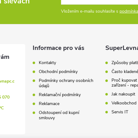
a slevách
Vložením e-mailu souhlasíte s
podmínka
Informace pro vás
SuperLevn
Kontakty
Způsoby plat
Obchodní podmínky
Často kladen
Proč kupovat
Podmínky ochrany osobních
vnapc.c
zařízení - rep
údajů
Jak nakoupit
Reklamační podmínky
5 070
Velkoobchod
Reklamace
PC
Servis IT
Odstoupení od kupní
smlouvy