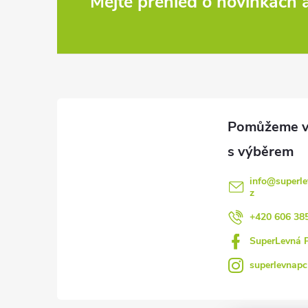
Z
Mějte přehled o novinkách
á
p
a
t
í
info
@
superle
z
+420 606 38
SuperLevná 
superlevnapc