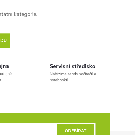
tatní kategorie.
ODU
jna
Servisní středisko
rodejně
Nabízíme servis počítačů a
h
notebooků
ODEBÍRAT