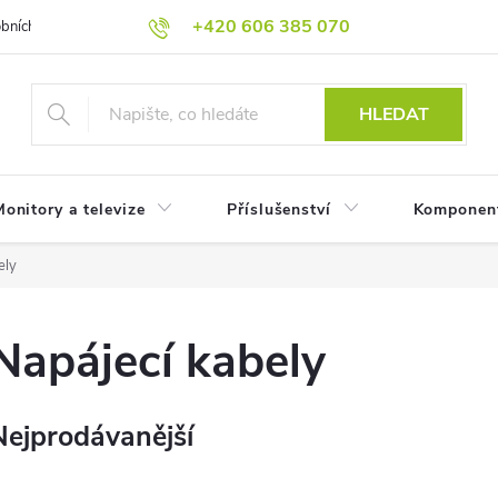
+420 606 385 070
bních údajů
Reklamační podmínky
Reklamace
Odstoupení od
HLEDAT
onitory a televize
Příslušenství
Komponen
ely
Napájecí kabely
Nejprodávanější