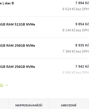
7 894 Kč
 | stav B
6 524 Kč bez DPH
9 854 Kč
 16GB RAM 512GB NVMe
8 144 Kč bez DPH
8 935 Kč
 16GB RAM 256GB NVMe
7 384 Kč bez DPH
7 942 Kč
 16GB RAM 256GB NVMe
6 564 Kč bez DPH
ktů
NEJPRODÁVANĚJŠÍ
ABECEDNĚ