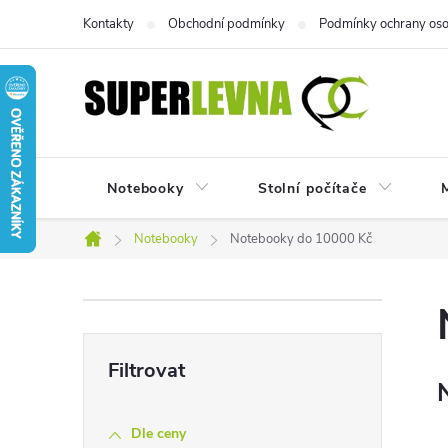
Přejít
Kontakty
Obchodní podmínky
Podmínky ochrany oso
na
obsah
Notebooky
Stolní počítače
M
Notebooky
Notebooky do 10000 Kč
Domů
P
o
s
Dle ceny