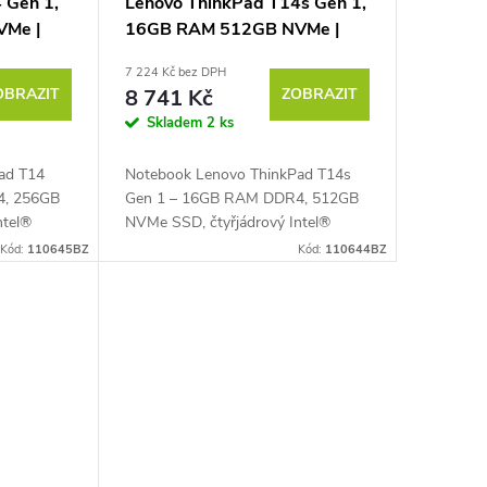
 Gen 1,
Lenovo ThinkPad T14s Gen 1,
Me |
16GB RAM 512GB NVMe |
e
Podsvícená klávesnice
7 224 Kč bez DPH
OBRAZIT
8 741 Kč
ZOBRAZIT
Skladem
2 ks
ad T14
Notebook Lenovo ThinkPad T14s
4, 256GB
Gen 1 – 16GB RAM DDR4, 512GB
ntel®
NVMe SSD, čtyřjádrový Intel®
z až 4,2
Core™ i5-10310U 1,7 GHz (Turbo
Kód:
110645BZ
Kód:
110644BZ
4" Full HD
4,4 GHz), PassMark – 5914, 14" Full
HD IPS (1920 × 1080...