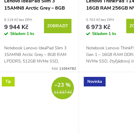
Lenovo IdeaPad Slim 3
Lenovo ThinkPad T14
15AMN8 Arctic Grey – 8GB
16GB RAM 256GB NV
RAM, 512GB NVMe
Podsvícená klávesnic
8 218 Kč bez DPH
5 763 Kč bez DPH
9 944 Kč
ZOBRAZIT
6 973 Kč
Z
Skladem
1 ks
Skladem
1 ks
Notebook Lenovo IdeaPad Slim 3
Notebook Lenovo ThinkP
15AMN8 Arctic Grey – 8GB RAM
Gen 1 – 16GB RAM DDR
LPDDR5, 512GB NVMe SSD,
NVMe SSD, čtyřjádrový I
čtyřjádrový AMD Ryzen™ 5 7520U
Core™ i5-10210U 1,6 GH
Kód:
110647BZ
2,8 GHz až 4,3 GHz, PassMark –
GHz, PassMark – 6055, 1
8946, 15,6" Full HD IPS displej...
IPS displej 1920 × 1080...
Tip
Novinka
–23 %
11 637 Kč