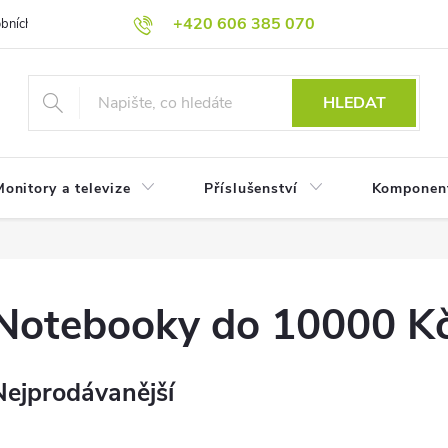
+420 606 385 070
bních údajů
Reklamační podmínky
Reklamace
Odstoupení od
HLEDAT
onitory a televize
Příslušenství
Komponen
Notebooky do 10000 K
Nejprodávanější