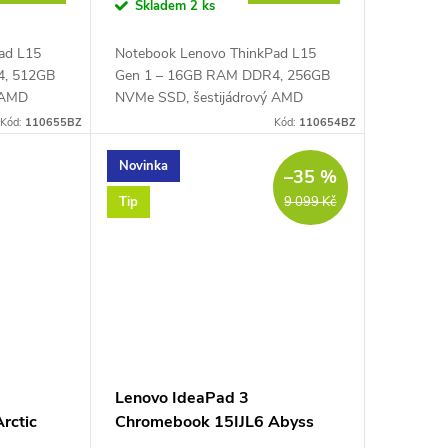
Skladem
2 ks
ad L15
Notebook Lenovo ThinkPad L15
4, 512GB
Gen 1 – 16GB RAM DDR4, 256GB
 AMD
NVMe SSD, šestijádrový AMD
1 GHz až
Ryzen™ 5 PRO 4650U 2,1 GHz až
Kód:
110655BZ
Kód:
110654BZ
98, 15,6"
4,0 GHz, PassMark – 11998, 15,6"
...
Full HD IPS displej 1920 ×...
Novinka
–35 %
Tip
9 099 Kč
Lenovo IdeaPad 3
rctic
Chromebook 15IJL6 Abyss
Blue