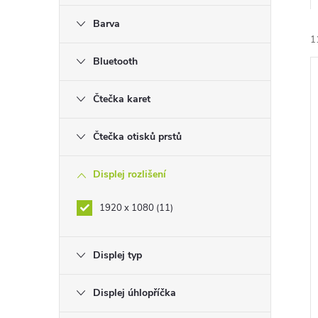
e
Barva
1
l
Bluetooth
Čtečka karet
Čtečka otisků prstů
í
i
Displej rozlišení
1920 x 1080
11
Displej typ
Displej úhlopříčka