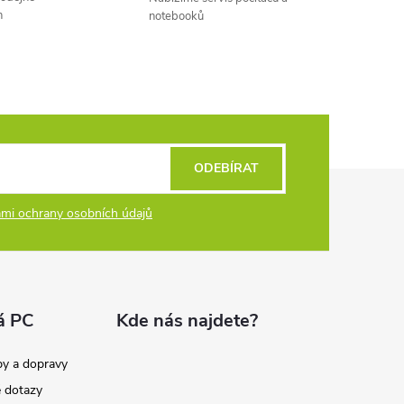
h
notebooků
ODEBÍRAT
mi ochrany osobních údajů
á PC
Kde nás najdete?
by a dopravy
é dotazy