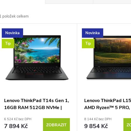
a
1
položek celkem
z
V
Novinka
Novinka
e
ý
Tip
Tip
n
p
p
s
r
p
Lenovo ThinkPad T14s Gen 1,
Lenovo ThinkPad L15
o
16GB RAM 512GB NVMe |
AMD Ryzen™ 5 PRO,
r
stav B
RAM 512GB NVMe
6 524 Kč bez DPH
8 144 Kč bez DPH
d
7 894 Kč
ZOBRAZIT
9 854 Kč
Z