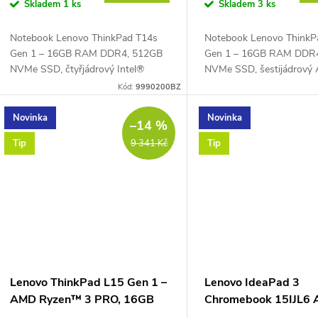
o
Skladem
1 ks
Skladem
3 ks
u
d
Notebook Lenovo ThinkPad T14s
Notebook Lenovo ThinkP
k
Gen 1 – 16GB RAM DDR4, 512GB
Gen 1 – 16GB RAM DDR
u
NVMe SSD, čtyřjádrový Intel®
NVMe SSD, šestijádrový
t
Core™ i5-10310U 1,7 GHz (Turbo
Ryzen™ 5 PRO 4650U 2,
Kód:
9990200BZ
k
4,4 GHz), PassMark – 5914, 14" Full
4,0 GHz, PassMark – 119
HD IPS (1920 × 1080...
Full HD IPS displej 1920 ×
ů
Novinka
Novinka
–14 %
t
Tip
Tip
9 341 Kč
ů
Lenovo ThinkPad L15 Gen 1 –
Lenovo IdeaPad 3
AMD Ryzen™ 3 PRO, 16GB
Chromebook 15IJL6 A
RAM 256GB NVMe
Grey