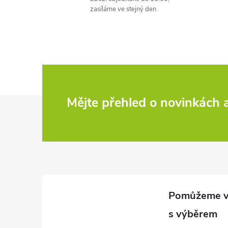
l
zasíláme ve stejný den
í
Z
Mějte přehled o novinkách
á
r
p
a
t