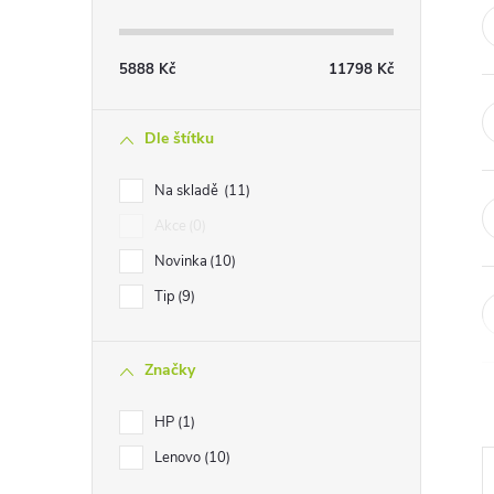
t
r
5888
Kč
11798
Kč
a
Dle štítku
n
Na skladě
11
Akce
0
n
Novinka
10
í
Tip
9
p
Značky
a
HP
1
n
Lenovo
10