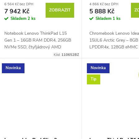
6 564 Kč bez DPH
4 866 Kč bez DPH
7 942 Kč
ZOBRAZIT
5 888 Kč
Z
Skladem
2 ks
Skladem
1 ks
Notebook Lenovo ThinkPad L15
Chromebook Lenovo Ide
Gen 1 – 16GB RAM DDR4, 256GB
15IJL6 Arctic Grey – 8G
NVMe SSD, čtyřjádrový AMD
LPDDR4x, 128GB eMMC 5
Ryzen™ 3 PRO 4450U 2,5 GHz až
dvoujádrový Intel® Cele
Kód:
110652BZ
3,7 GHz, PassMark – 9335, 15,6"
N4500 1,1 GHz až 2,8 GH
Full HD IPS displej 1920 × 1080...
PassMark – 1775, 15,6" F
Novinka
Novinka
IPS...
Tip