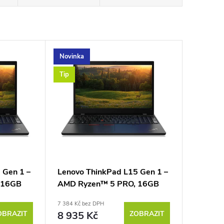
Novinka
Tip
 Gen 1 –
Lenovo ThinkPad L15 Gen 1 –
 16GB
AMD Ryzen™ 5 PRO, 16GB
RAM 256GB NVMe
7 384 Kč bez DPH
OBRAZIT
8 935 Kč
ZOBRAZIT