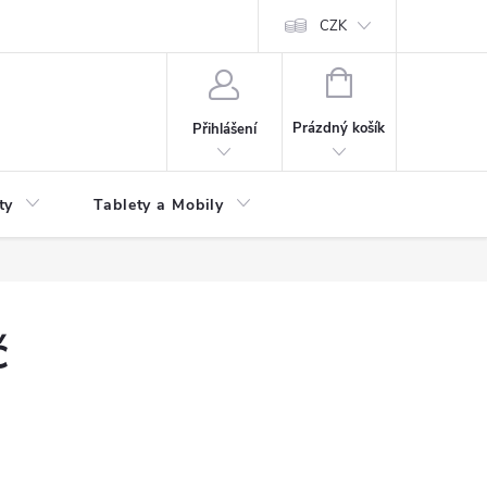
 kupní smlouvy
CZK
NÁKUPNÍ
KOŠÍK
Prázdný košík
Přihlášení
ty
Tablety a Mobily
č