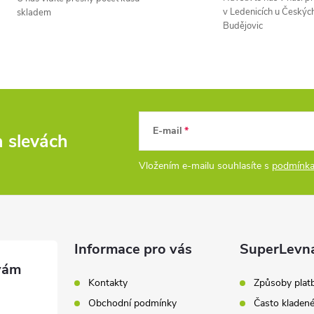
v Ledenicích u Českýc
skladem
á
Budějovic
d
a
c
E-mail
a slevách
p
Vložením e-mailu souhlasíte s
podmínka
v
k
Informace pro vás
SuperLevn
y
Kontakty
Způsoby plat
v
Obchodní podmínky
Často kladen