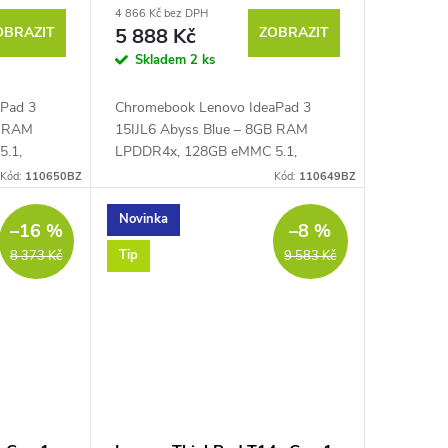
4 866 Kč bez DPH
OBRAZIT
5 888 Kč
ZOBRAZIT
Skladem
2 ks
aPad 3
Chromebook Lenovo IdeaPad 3
B RAM
15IJL6 Abyss Blue – 8GB RAM
.1,
LPDDR4x, 128GB eMMC 5.1,
ron®
dvoujádrový Intel® Celeron®
Kód:
110650BZ
Kód:
110649BZ
z,
N4500 1,1 GHz až 2,8 GHz,
ull HD
PassMark – 1775, 15,6" Full HD IPS
Novinka
–16 %
–8 %
displej...
Tip
8 373 Kč
9 583 Kč