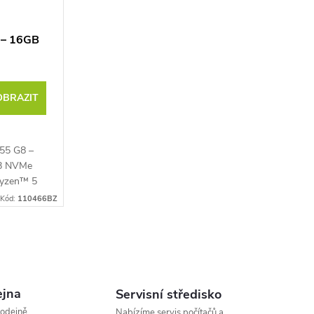
 – 16GB
OBRAZIT
55 G8 –
B NVMe
Ryzen™ 5
,2 GHz,
Kód:
110466BZ
 Full HD
...
jna
Servisní středisko
rodejně
Nabízíme servis počítačů a