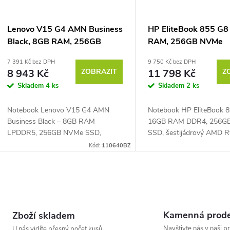
Lenovo V15 G4 AMN Business
HP EliteBook 855 G8
Black, 8GB RAM, 256GB
RAM, 256GB NVMe
NVMe
7 391 Kč bez DPH
9 750 Kč bez DPH
8 943 Kč
ZOBRAZIT
11 798 Kč
Z
Skladem
4 ks
Skladem
2 ks
Notebook Lenovo V15 G4 AMN
Notebook HP EliteBook 8
Business Black – 8GB RAM
16GB RAM DDR4, 256G
LPDDR5, 256GB NVMe SSD,
SSD, šestijádrový AMD 
čtyřjádrový AMD Ryzen™ 3 7320U
PRO 5650U 2,3 GHz až 4
Kód:
110640BZ
2,4 GHz (Turbo 4,1 GHz), PassMark
PassMark – 13970, 15,6"
– 8483, 15,6" Full HD (1920 ×
IPS / UWVA displej 1920 ×
1080...
O
v
Kamenná prode
Zboží skladem
Navštivte nás v naši p
U nás vidíte přesný počet kusů