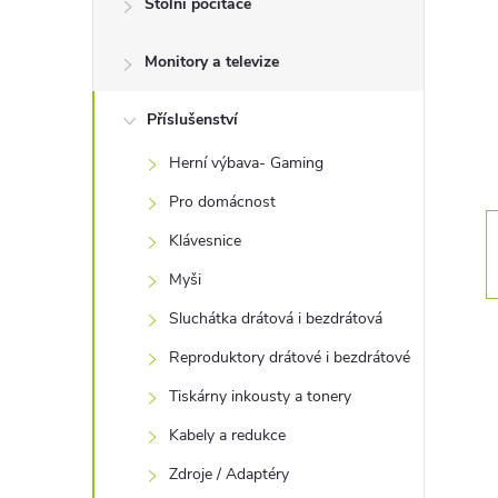
Stolní počítače
t
Monitory a televize
r
a
Příslušenství
Herní výbava- Gaming
n
Pro domácnost
n
Klávesnice
Myši
í
Sluchátka drátová i bezdrátová
p
Reproduktory drátové i bezdrátové
Tiskárny inkousty a tonery
a
Kabely a redukce
n
Zdroje / Adaptéry