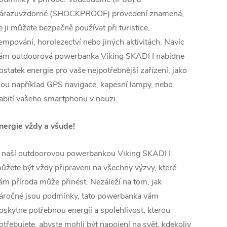
árazuvzdorné (SHOCKPROOF) provedení znamená,
e ji můžete bezpečně používat při turistice,
empování, horolezectví nebo jiných aktivitách. Navíc
ám outdoorová powerbanka Viking SKADI I nabídne
ostatek energie pro vaše nejpotřebnější zařízení, jako
sou například GPS navigace, kapesní lampy, nebo
abití vašeho smartphonu v nouzi.
nergie vždy a všude!
 naší outdoorovou powerbankou Viking SKADI I
ůžete být vždy připraveni na všechny výzvy, které
ám příroda může přinést. Nezáleží na tom, jak
áročné jsou podmínky, tato powerbanka vám
oskytne potřebnou energii a spolehlivost, kterou
otřebujete, abyste mohli být napojení na svět, kdekoliv