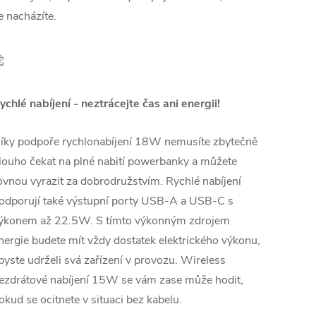
e nacházíte.
ychlé nabíjení - neztrácejte čas ani energii!
íky podpoře rychlonabíjení 18W nemusíte zbytečně
louho čekat na plné nabití powerbanky a můžete
ovnou vyrazit za dobrodružstvím. Rychlé nabíjení
odporují také výstupní porty USB-A a USB-C s
ýkonem až 22.5W. S tímto výkonným zdrojem
nergie budete mít vždy dostatek elektrického výkonu,
byste udrželi svá zařízení v provozu. Wireless
ezdrátové nabíjení 15W se vám zase může hodit,
okud se ocitnete v situaci bez kabelu.