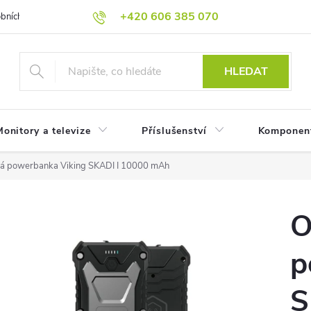
+420 606 385 070
bních údajů
Reklamační podmínky
Reklamace
Odstoupení od
HLEDAT
onitory a televize
Příslušenství
Komponen
á powerbanka Viking SKADI I 10000 mAh
O
p
S