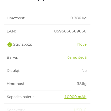
Hmotnost
:
0.386 kg
EAN
:
8595656509660
Stav zboží
:
Nové
?
Barva
:
černo šedá
Displej
:
Ne
Hmotnost
:
386g
Kapacita baterie
:
10000 mAh
Konektory
:
USB-C