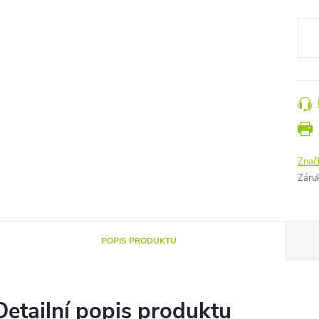
Měr
cena
Znač
Záru
POPIS PRODUKTU
Detailní popis produktu