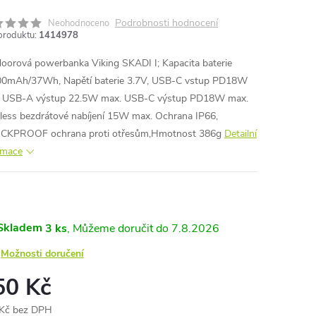
Podrobnosti hodnocení
Neohodnoceno
produktu:
1414978
oorová powerbanka Viking SKADI I; Kapacita baterie
0mAh/37Wh, Napětí baterie 3.7V, USB-C vstup PD18W
 USB-A výstup 22.5W max. USB-C výstup PD18W max.
less bezdrátové nabíjení 15W max. Ochrana IP66,
CKPROOF ochrana proti otřesům,Hmotnost 386g
Detailní
rmace
Skladem
3 ks
7.8.2026
Možnosti doručení
50 Kč
Kč bez DPH