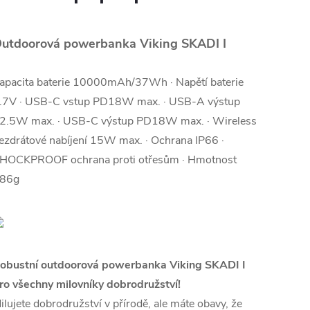
utdoorová powerbanka Viking SKADI I
apacita baterie 10000mAh/37Wh · Napětí baterie
.7V · USB-C vstup PD18W max. · USB-A výstup
2.5W max. · USB-C výstup PD18W max. · Wireless
ezdrátové nabíjení 15W max. · Ochrana IP66 ·
HOCKPROOF ochrana proti otřesům · Hmotnost
86g
obustní outdoorová powerbanka Viking SKADI I
ro všechny milovníky dobrodružství!
ilujete dobrodružství v přírodě, ale máte obavy, že