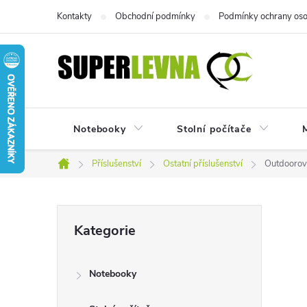
Přejít
Kontakty
Obchodní podmínky
Podmínky ochrany oso
na
obsah
Notebooky
Stolní počítače
M
Příslušenství
Ostatní příslušenství
Outdoorov
Domů
P
Přeskočit
Kategorie
kategorie
o
Notebooky
s