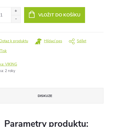
ná
:
VLOŽIT DO KOŠÍKU
Dotaz k produktu
Hlídací pes
Sdílet
Tisk
ka:
VIKING
ka
:
2 roky
DISKUZE
Parametry produktu: