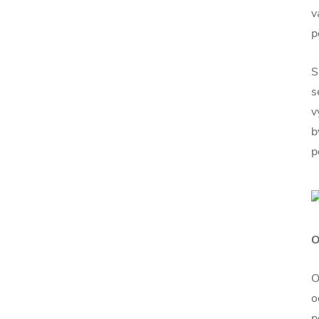
v
p
S
s
v
b
p
O
O
o
p