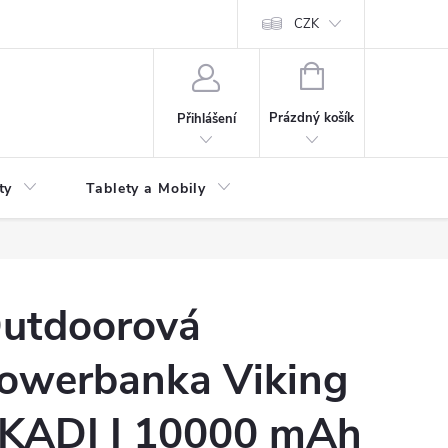
 kupní smlouvy
CZK
NÁKUPNÍ
KOŠÍK
Prázdný košík
Přihlášení
ty
Tablety a Mobily
utdoorová
owerbanka Viking
KADI I 10000 mAh