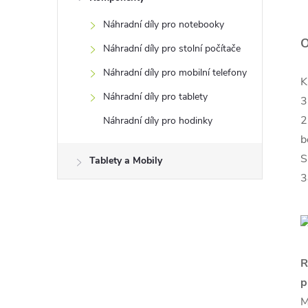
Náhradní díly pro notebooky
O
Náhradní díly pro stolní počítače
Náhradní díly pro mobilní telefony
K
Náhradní díly pro tablety
3
2
Náhradní díly pro hodinky
b
S
Tablety a Mobily
3
R
p
M