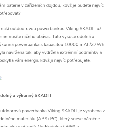
ám baterie v zařízeních dojdou, když je budete nejvíc
otřebovat?
 naší outdoorovou powerbankou Viking SKADI I už
e nemusíte ničeho obávat. Tato vysoce odolná a
ýkonná powerbanka s kapacitou 10000 mAh/37Wh
yla navržena tak, aby vydržela extrémní podmínky a
oskytla vám energii, když ji nejvíc potřebujete.
dolný a výkonný SKADI I
utdoorová powerbanka Viking SKADI I je vyrobena z
dolného materiálu (ABS+PC), který snese náročné
odmínky v přírodě. Voděodolné (IP66) a