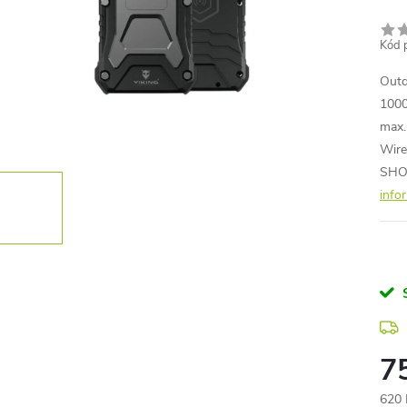
Kód 
Outd
1000
max.
Wire
SHO
info
7
620 