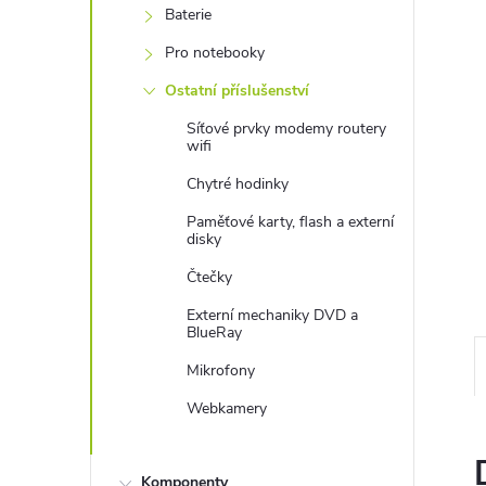
e
Baterie
Pro notebooky
l
Ostatní příslušenství
Síťové prvky modemy routery
wifi
Chytré hodinky
Paměťové karty, flash a externí
disky
Čtečky
Externí mechaniky DVD a
BlueRay
Mikrofony
Webkamery
Komponenty