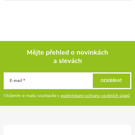
Mějte přehled o novinkách
a slevách
Z
á
E-mail
ODEBÍRAT
p
Vložením e-mailu souhlasíte s
podmínkami ochrany osobních údajů
a
t