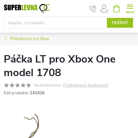
Přejít
NÁKUPNÍ
KOŠÍK
na
obsah
HLEDAT
Příslušenství pro Xbox
Páčka LT pro Xbox One
model 1708
Podrobnosti hodnocení
Neohodnoceno
Kód produktu:
141026