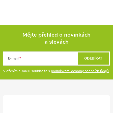
Mějte přehled o novinkách
a slevách
Z
á
E-mail
ODEBÍRAT
p
Vložením e-mailu souhlasíte s
podmínkami ochrany osobních údajů
a
t
í