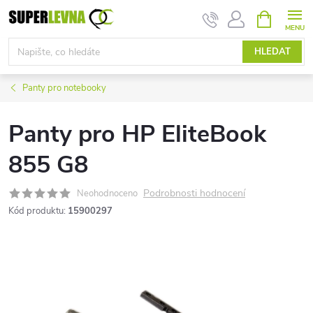
Přejít
NÁKUPNÍ
KOŠÍK
na
obsah
HLEDAT
Panty pro notebooky
Panty pro HP EliteBook
855 G8
Podrobnosti hodnocení
Neohodnoceno
Kód produktu:
15900297