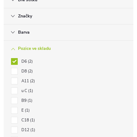
Značky
Barva
Pozice ve skladu
D6
2
D8
2
A11
2
u C
1
B9
1
E
1
C18
1
D12
1