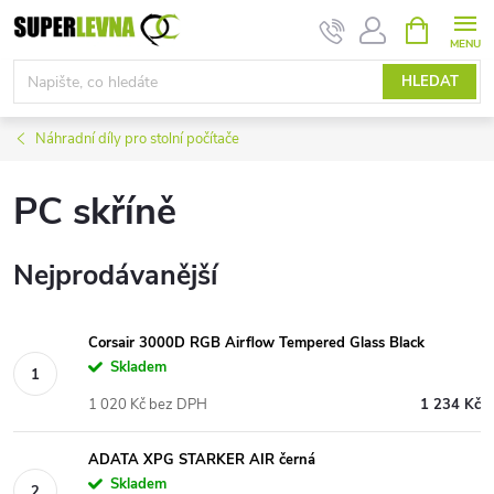
Přejít
NÁKUPNÍ
KOŠÍK
na
obsah
HLEDAT
Náhradní díly pro stolní počítače
PC skříně
Nejprodávanější
Corsair 3000D RGB Airflow Tempered Glass Black
Skladem
1 020 Kč bez DPH
1 234 Kč
ADATA XPG STARKER AIR černá
Skladem