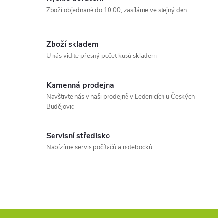
ů
l
Zboží objednané do 10:00, zasíláme ve stejný den
á
Zboží skladem
d
U nás vidíte přesný počet kusů skladem
a
Kamenná prodejna
c
Navštivte nás v naši prodejně v Ledenicích u Českých
Budějovic
í
p
Servisní středisko
r
Nabízíme servis počítačů a notebooků
v
k
y