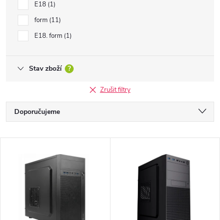
E18
1
form
11
E18. form
1
Stav zboží
?
Zrušit filtry
Ř
Doporučujeme
a
Nejlevnější
V
Nejdražší
z
ý
Nejprodávanější
e
p
Abecedně
n