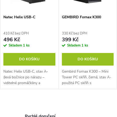
i
í
s
p
Natec Helix USB-C
GEMBIRD Fornax K300
p
r
410 Kč bez DPH
330 Kč bez DPH
r
496 Kč
399 Kč
o
Skladem
1 ks
Skladem
1 ks
o
d
DO KOŠÍKU
DO KOŠÍKU
d
u
Natec Helix USB-C, stav A-
Gembird Fornax K300 – Mini
u
(levá bočnice po nárazu –
Tower PC skříň, černá, stav A-
k
viditelné promáčkliny a
použitá PC skříň s
k
deformace), Počítačová skříň –
kosmetickými vadami po
Micro Tower, Micro ATX a Mini-
nárazu, lehké promáčknutí
t
ITX, 3× USB, 1× USB-C, bez
hřbetu a boční části, podřené
t
O
zdroje,...
čelo v horní části,...
ů
v
Rychlé doručení