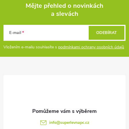
v
Mějte přehled o novinkách
a slevách
Z
ý
p
á
E-mail
ODEBÍRAT
i
p
Vložením e-mailu souhlasíte s
podmínkami ochrany osobních údajů
s
a
u
t
í
info
@
superlevnapc.cz