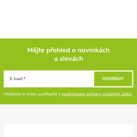
Mějte přehled o novinkách
a slevách
Z
á
E-mail
ODEBÍRAT
p
Vložením e-mailu souhlasíte s
podmínkami ochrany osobních údajů
a
t