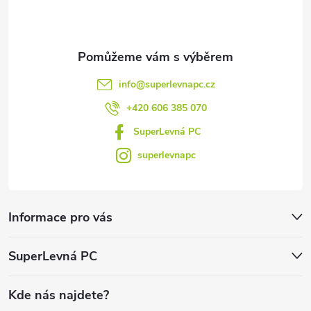
í
info
@
superlevnapc.cz
+420 606 385 070
SuperLevná PC
superlevnapc
Informace pro vás
SuperLevná PC
Kde nás najdete?