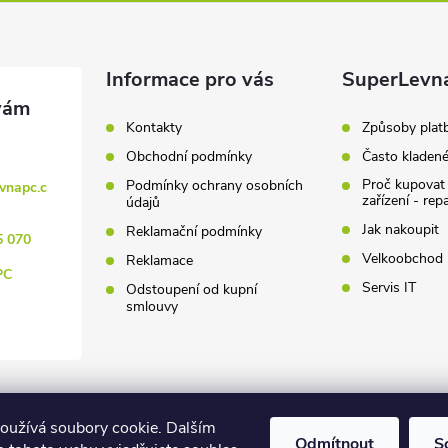
Informace pro vás
SuperLevn
Kontakty
Způsoby plat
Obchodní podmínky
Často kladen
Proč kupovat
Podmínky ochrany osobních
vnapc.c
zařízení - rep
údajů
Jak nakoupit
Reklamační podmínky
5 070
Velkoobchod
Reklamace
PC
Servis IT
Odstoupení od kupní
smlouvy
oužívá soubory cookie. Dalším
Odmítnout
S