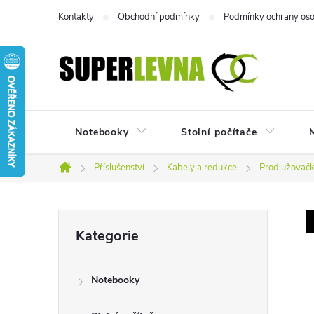
Přejít
Kontakty
Obchodní podmínky
Podmínky ochrany oso
na
obsah
Notebooky
Stolní počítače
M
Příslušenství
Kabely a redukce
Prodlužovač
Domů
P
Přeskočit
Kategorie
kategorie
o
Notebooky
s