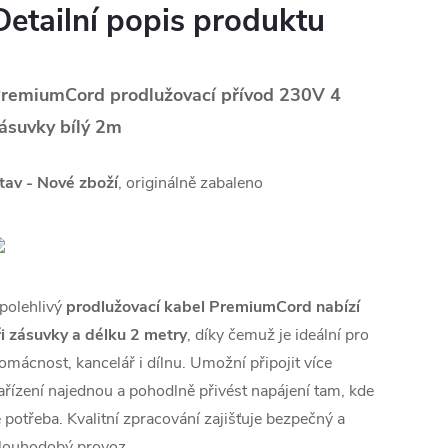
Detailní popis produktu
remiumCord prodlužovací přívod 230V 4
ásuvky bílý 2m
tav - Nové zboží
, originálně zabaleno
polehlivý
prodlužovací kabel PremiumCord
nabízí
ři zásuvky a délku 2 metry
, díky čemuž je ideální pro
omácnost, kancelář i dílnu. Umožní připojit více
ařízení najednou a pohodlně přivést napájení tam, kde
e potřeba. Kvalitní zpracování zajišťuje bezpečný a
louhodobý provoz.