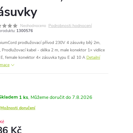
ásuvky
Podrobnosti hodnocení
Neohodnoceno
produktu:
1300576
iumCord prodlužovací přívod 230V 4 zásuvky bílý 2m,
, Prodlužovací kabel - délka 2 m, male konektor 1× vidlice
 E, female konektor 4× zásuvka typu E až 10 A
Detailní
rmace
Skladem
1 ks
7.8.2026
Možnosti doručení
Kč
86 Kč