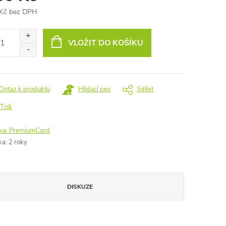
Kč bez DPH
ná
:
VLOŽIT DO KOŠÍKU
Dotaz k produktu
Hlídací pes
Sdílet
Tisk
ka:
PremiumCord
ka
:
2 roky
DISKUZE