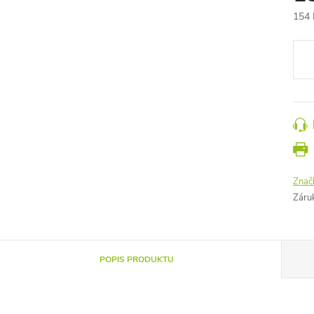
154 
Měr
cena
Znač
Záru
POPIS PRODUKTU