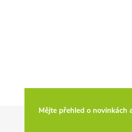
Z
Mějte přehled o novinkách
á