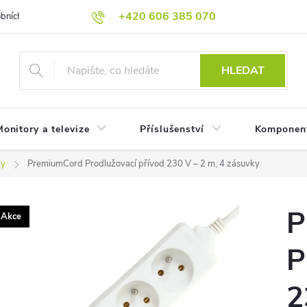
+420 606 385 070
bních údajů
Reklamační podmínky
Reklamace
Odstoupení od
HLEDAT
onitory a televize
Příslušenství
Komponen
ky
PremiumCord Prodlužovací přívod 230 V – 2 m, 4 zásuvky
P
Akce
P
2