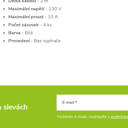
Délka kabelu
- 2 m
Maximální napětí
- 230 V
Maximální proud
- 10 A
Počet zásuvek
- 4 ks
Barva
- Bílá
Provedení
- Bez vypínače
E-mail
a slevách
Vložením e-mailu souhlasíte s
podmínka