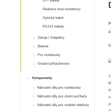
LPT kabely
Redukce mezi konektory
Optický kabel
P
RS232 kabely
z
Zdroje / Adaptéry
S
Baterie
Pro notebooky
Ostatní příslušenství
S
Komponenty
t
Náhradní díly pro notebooky
d
Náhradní díly pro stolní počítače
z
j
Náhradní díly pro mobilní telefony
d