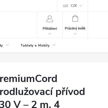
 kupní smlouvy
CZK
NÁKUPNÍ
KOŠÍK
Prázdný košík
Přihlášení
ty
Tablety a Mobily
remiumCord
rodlužovací přívod
30 V – 2 m, 4