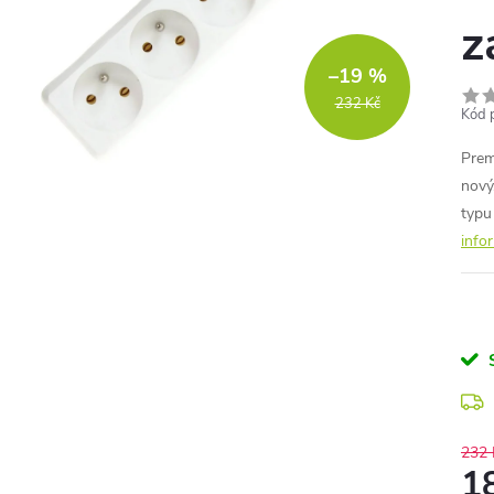
z
–19 %
232 Kč
Kód 
Prem
nový
typu
info
232 
1