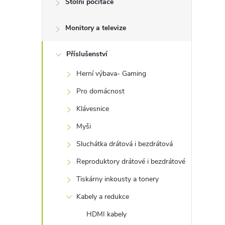
Stolní počítače
t
Monitory a televize
r
a
Příslušenství
Herní výbava- Gaming
n
Pro domácnost
n
Klávesnice
Myši
í
Sluchátka drátová i bezdrátová
p
Reproduktory drátové i bezdrátové
Tiskárny inkousty a tonery
a
Kabely a redukce
n
HDMI kabely