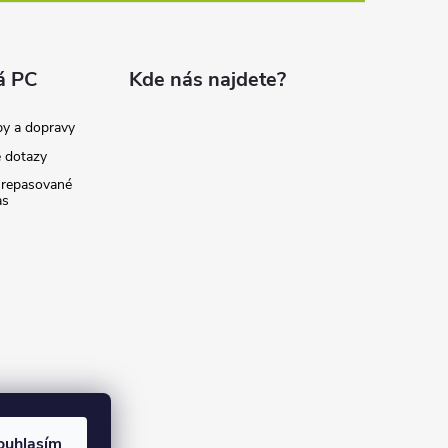
á PC
Kde nás najdete?
by a dopravy
é dotazy
 repasované
as
ouhlasím