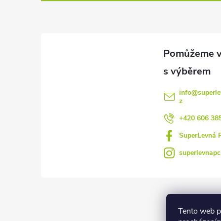
p
a
t
í
info
@
superle
z
+420 606 38
SuperLevná 
superlevnapc
Tento web p